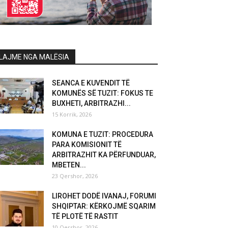
LAJME NGA MALËSIA
SEANCA E KUVENDIT TË
KOMUNËS SË TUZIT: FOKUS TE
BUXHETI, ARBITRAZHI...
15 Korrik, 2026
KOMUNA E TUZIT: PROCEDURA
PARA KOMISIONIT TË
ARBITRAZHIT KA PËRFUNDUAR,
MBETEN...
23 Qershor, 2026
LIROHET DODË IVANAJ, FORUMI
SHQIPTAR: KËRKOJMË SQARIM
TË PLOTË TË RASTIT
10 Qershor, 2026