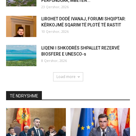
PËRFUNDUAR, MBETEN...
23 Qershor, 2026
LIROHET DODË IVANAJ, FORUMI SHQIPTAR:
KËRKOJMË SQARIM TË PLOTË TË RASTIT
10 Qershor, 2026
LIQENI I SHKODRËS SHPALLET REZERVË
BIOSFERE E UNESCO-s
8 Qershor, 2026
Load more
TË NDRYSHME