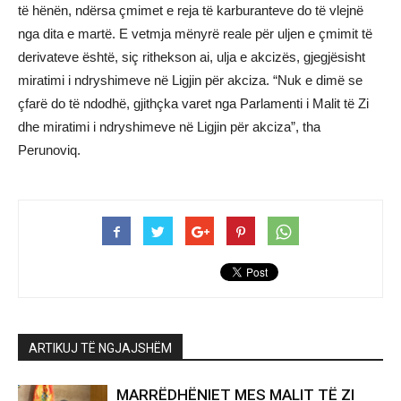
të hënën, ndërsa çmimet e reja të karburanteve do të vlejnë
nga dita e martë. E vetmja mënyrë reale për uljen e çmimit të
derivateve është, siç rithekson ai, ulja e akcizës, gjegjësisht
miratimi i ndryshimeve në Ligjin për akciza. “Nuk e dimë se
çfarë do të ndodhë, gjithçka varet nga Parlamenti i Malit të Zi
dhe miratimi i ndryshimeve në Ligjin për akciza”, tha
Perunoviq.
ARTIKUJ TË NGJAJSHËM
MARRËDHËNIET MES MALIT TË ZI