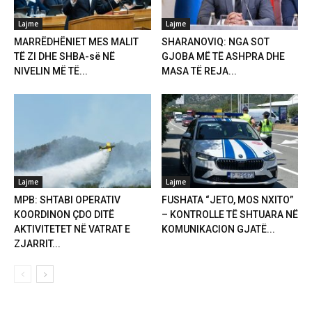
Lajme
Lajme
MARRËDHËNIET MES MALIT
SHARANOVIQ: NGA SOT
TË ZI DHE SHBA-së NË
GJOBA MË TË ASHPRA DHE
NIVELIN MË TË...
MASA TË REJA...
Lajme
Lajme
MPB: SHTABI OPERATIV
FUSHATA “JETO, MOS NXITO”
KOORDINON ÇDO DITË
– KONTROLLE TË SHTUARA NË
AKTIVITETET NË VATRAT E
KOMUNIKACION GJATË...
ZJARRIT...