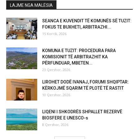
LAJME NGA MALËSIA
SEANCA E KUVENDIT TË KOMUNËS SË TUZIT:
FOKUS TE BUXHETI, ARBITRAZHI...
15 Korrik, 2026
KOMUNA E TUZIT: PROCEDURA PARA
KOMISIONIT TË ARBITRAZHIT KA
PËRFUNDUAR, MBETEN...
23 Qershor, 2026
LIROHET DODË IVANAJ, FORUMI SHQIPTAR:
KËRKOJMË SQARIM TË PLOTË TË RASTIT
10 Qershor, 2026
LIQENI I SHKODRËS SHPALLET REZERVË
BIOSFERE E UNESCO-s
8 Qershor, 2026