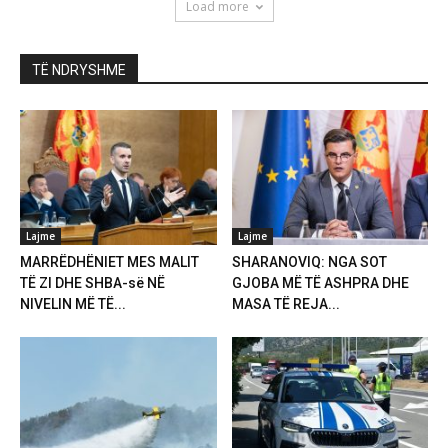
Load more
TË NDRYSHME
Lajme
Lajme
MARRËDHËNIET MES MALIT
SHARANOVIQ: NGA SOT
TË ZI DHE SHBA-së NË
GJOBA MË TË ASHPRA DHE
NIVELIN MË TË...
MASA TË REJA...