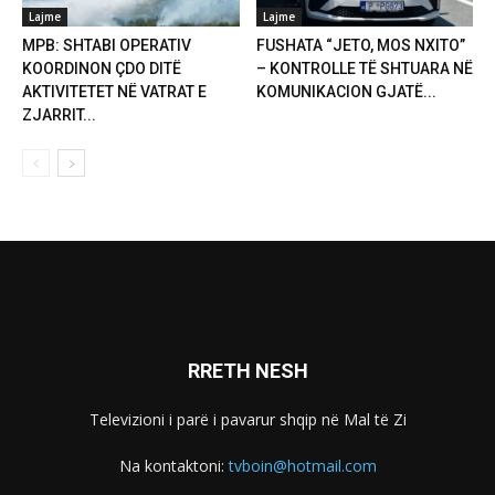
Lajme
Lajme
MPB: SHTABI OPERATIV
FUSHATA “JETO, MOS NXITO”
KOORDINON ÇDO DITË
– KONTROLLE TË SHTUARA NË
AKTIVITETET NË VATRAT E
KOMUNIKACION GJATË...
ZJARRIT...
RRETH NESH
Televizioni i parë i pavarur shqip në Mal të Zi
Na kontaktoni:
tvboin@hotmail.com