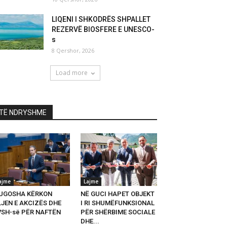
LIQENI I SHKODRËS SHPALLET
REZERVË BIOSFERE E UNESCO-
s
8 Qershor, 2026
Load more
TË NDRYSHME
ajme
Lajme
UGOSHA KËRKON
NË GUCI HAPET OBJEKT
LJEN E AKCIZËS DHE
I RI SHUMËFUNKSIONAL
VSH-së PËR NAFTËN
PËR SHËRBIME SOCIALE
DHE...