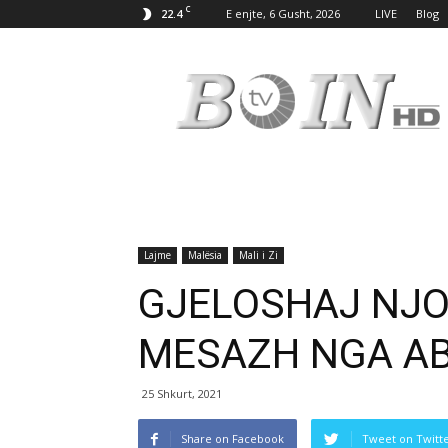
C
22.4
E enjte, 6 Gusht, 2026
LIVE
Blog
Tv
Boin
Lajme
Malësia
Mali i Zi
GJELOSHAJ NJO
MESAZH NGA AB
25 Shkurt, 2021
Share on Facebook
Tweet on Twitt