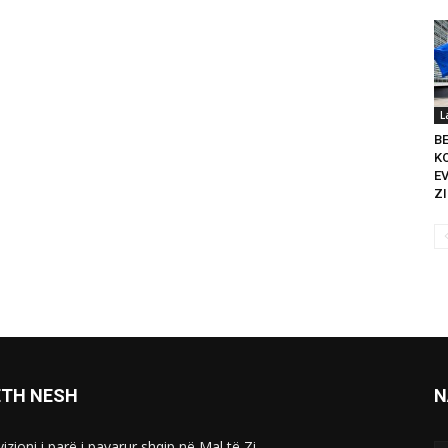
L
B
K
E
ZI
ETH NESH
N
izioni i parë i pavarur shqip në Mal të Zi