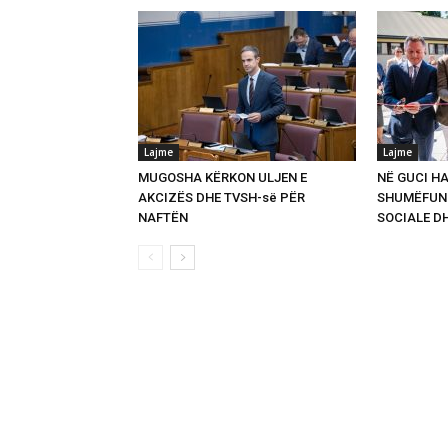
Lajme
Lajme
MUGOSHA KËRKON ULJEN E
NË GUCI HA
AKCIZËS DHE TVSH-së PËR
SHUMËFUNK
NAFTËN
SOCIALE D