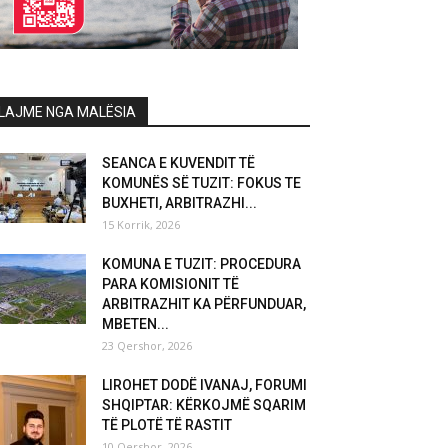
LAJME NGA MALËSIA
SEANCA E KUVENDIT TË
KOMUNËS SË TUZIT: FOKUS TE
BUXHETI, ARBITRAZHI...
15 Korrik, 2026
KOMUNA E TUZIT: PROCEDURA
PARA KOMISIONIT TË
ARBITRAZHIT KA PËRFUNDUAR,
MBETEN...
23 Qershor, 2026
LIROHET DODË IVANAJ, FORUMI
SHQIPTAR: KËRKOJMË SQARIM
TË PLOTË TË RASTIT
10 Qershor, 2026