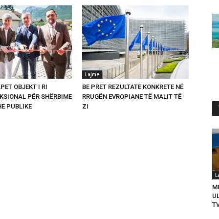
Lajme
PET OBJEKT I RI
BE PRET REZULTATE KONKRETE NË
SIONAL PËR SHËRBIME
RRUGËN EVROPIANE TË MALIT TË
HE PUBLIKE
ZI
L
M
U
T