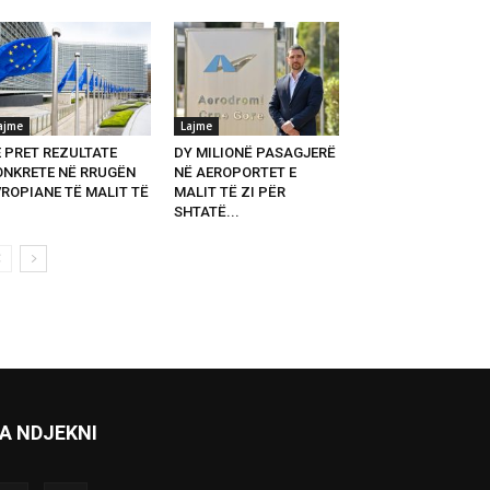
ajme
Lajme
E PRET REZULTATE
DY MILIONË PASAGJERË
ONKRETE NË RRUGËN
NË AEROPORTET E
VROPIANE TË MALIT TË
MALIT TË ZI PËR
SHTATË...
A NDJEKNI