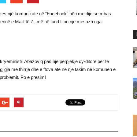
rmes një komunikate në “Facebook” bëri me dije se mbas
rinë e Malit të Zi, më në fund fiton një mesazh nga
eministri Abazoviq pas një përpjekje dy-ditore për të
rgjigja me thirrje dhe e ftova atë në një takim në komunën e
 problemit. Po e presim!