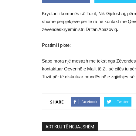
Kryetari i komunës së Tuzit, Nik Gjeloshaj, pë
shumë përpjekjeve për të ra në kontakt me Qeve
zëvendëskryeministri Dritan Abazoviq.
Postimi i plotë:
Sapo mora një mesazh me tekst nga Zëvendëskry
kontaktuar Qeverinë e Malit të Zi, së cilës iu pë
Tuzit për të diskutuar mundësinë e zgjidhjes së
SHARE
Facebook
Twitter
ARTIKUJ TË NGJAJSHËM