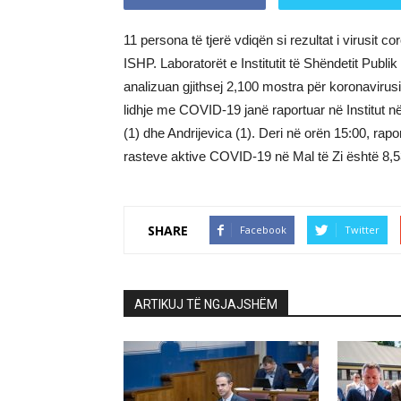
11 persona të tjerë vdiqën si rezultat i virusit co
ISHP. Laboratorët e Institutit të Shëndetit Publik 
analizuan gjithsej 2,100 mostra për koronavirus
lidhje me COVID-19 janë raportuar në Institut në
(1) dhe Andrijevica (1). Deri në orën 15:00, rapo
rasteve aktive COVID-19 në Mal të Zi është 8,5
SHARE
Facebook
Twitter
ARTIKUJ TË NGJAJSHËM