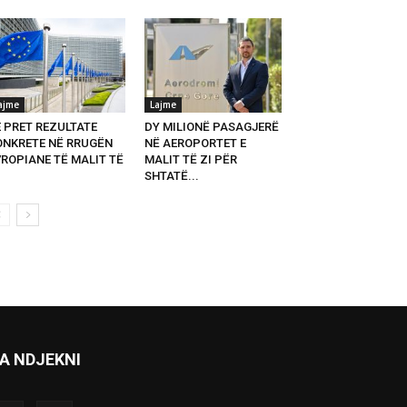
ajme
Lajme
E PRET REZULTATE
DY MILIONË PASAGJERË
ONKRETE NË RRUGËN
NË AEROPORTET E
VROPIANE TË MALIT TË
MALIT TË ZI PËR
SHTATË...
A NDJEKNI