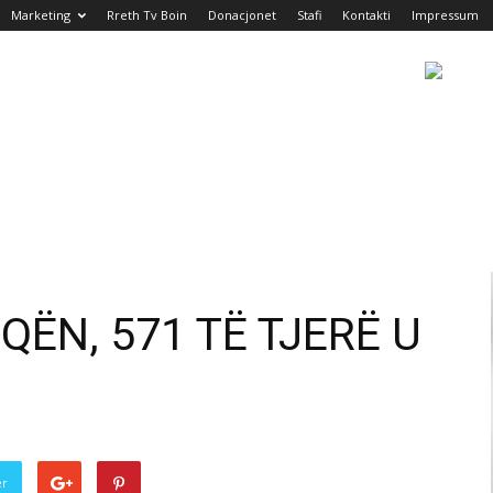
Marketing
Rreth Tv Boin
Donacjonet
Stafi
Kontakti
Impressum
QËN, 571 TË TJERË U
er