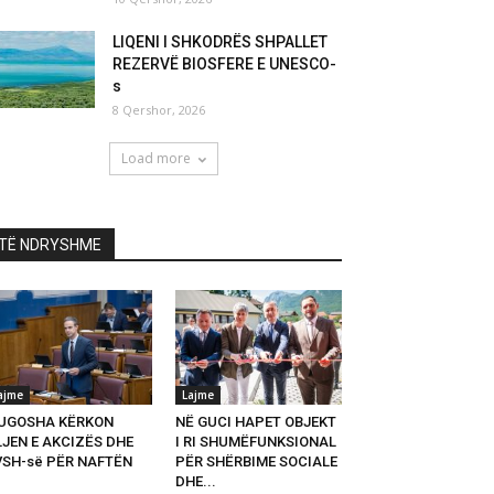
LIQENI I SHKODRËS SHPALLET
REZERVË BIOSFERE E UNESCO-
s
8 Qershor, 2026
Load more
TË NDRYSHME
ajme
Lajme
UGOSHA KËRKON
NË GUCI HAPET OBJEKT
LJEN E AKCIZËS DHE
I RI SHUMËFUNKSIONAL
VSH-së PËR NAFTËN
PËR SHËRBIME SOCIALE
DHE...