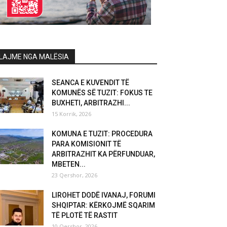
LAJME NGA MALËSIA
SEANCA E KUVENDIT TË
KOMUNËS SË TUZIT: FOKUS TE
BUXHETI, ARBITRAZHI...
15 Korrik, 2026
KOMUNA E TUZIT: PROCEDURA
PARA KOMISIONIT TË
ARBITRAZHIT KA PËRFUNDUAR,
MBETEN...
23 Qershor, 2026
LIROHET DODË IVANAJ, FORUMI
SHQIPTAR: KËRKOJMË SQARIM
TË PLOTË TË RASTIT
10 Qershor, 2026