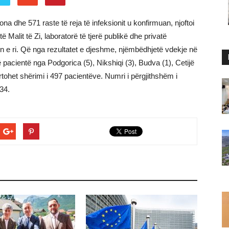
rona dhe 571 raste të reja të infeksionit u konfirmuan, njoftoi
të Malit të Zi, laboratorë të tjerë publikë dhe privatë
in e ri. Që nga rezultatet e djeshme, njëmbëdhjetë vdekje në
 pacientë nga Podgorica (5), Nikshiqi (3), Budva (1), Cetijë
rtohet shërimi i 497 pacientëve. Numri i përgjithshëm i
34.