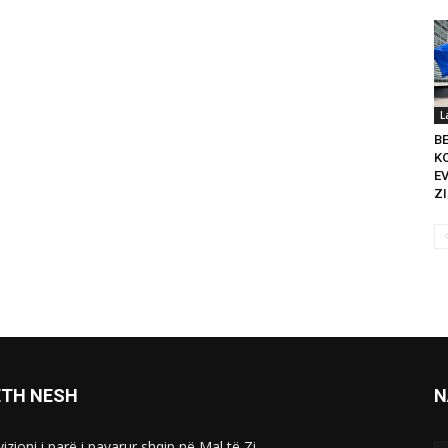
L
B
K
E
ZI
ETH NESH
N
izioni i parë i pavarur shqip në Mal të Zi