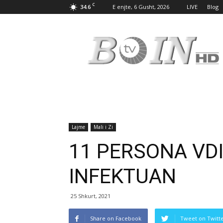
C
34.6
E enjte, 6 Gusht, 2026
LIVE
Blog
Tv
Boin
Lajme
Mali i Zi
11 PERSONA VDI
INFEKTUAN
25 Shkurt, 2021
Share on Facebook
Tweet on Twitt