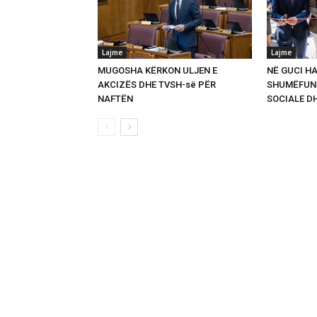
Lajme
Lajme
MUGOSHA KËRKON ULJEN E
NË GUCI HA
AKCIZËS DHE TVSH-së PËR
SHUMËFUNK
NAFTËN
SOCIALE D