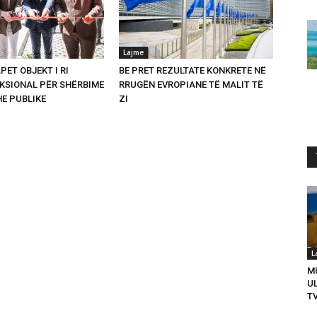
Lajme
PET OBJEKT I RI
BE PRET REZULTATE KONKRETE NË
SIONAL PËR SHËRBIME
RRUGËN EVROPIANE TË MALIT TË
HE PUBLIKE
ZI
L
M
U
T