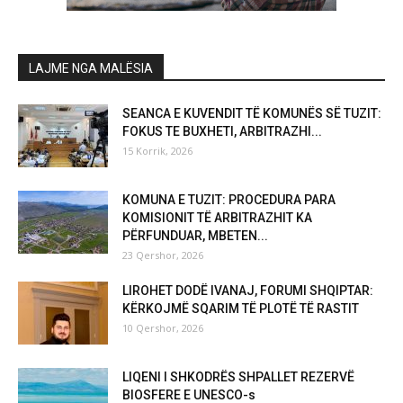
LAJME NGA MALËSIA
SEANCA E KUVENDIT TË KOMUNËS SË TUZIT:
FOKUS TE BUXHETI, ARBITRAZHI...
15 Korrik, 2026
KOMUNA E TUZIT: PROCEDURA PARA
KOMISIONIT TË ARBITRAZHIT KA
PËRFUNDUAR, MBETEN...
23 Qershor, 2026
LIROHET DODË IVANAJ, FORUMI SHQIPTAR:
KËRKOJMË SQARIM TË PLOTË TË RASTIT
10 Qershor, 2026
LIQENI I SHKODRËS SHPALLET REZERVË
BIOSFERE E UNESCO-s