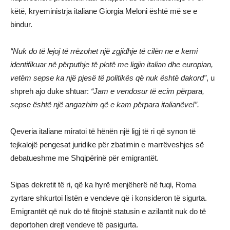
këtë, kryeministrja italiane Giorgia Meloni është më se e
bindur.
“Nuk do të lejoj të rrëzohet një zgjidhje të cilën ne e kemi
identifikuar në përputhje të plotë me ligjin italian dhe europian,
vetëm sepse ka një pjesë të politikës që nuk është dakord”
, u
shpreh ajo duke shtuar:
“Jam e vendosur të ecim përpara,
sepse është një angazhim që e kam përpara italianëve!”.
Qeveria italiane miratoi të hënën një ligj të ri që synon të
tejkalojë pengesat juridike për zbatimin e marrëveshjes së
debatueshme me Shqipërinë për emigrantët.
Sipas dekretit të ri, që ka hyrë menjëherë në fuqi, Roma
zyrtare shkurtoi listën e vendeve që i konsideron të sigurta.
Emigrantët që nuk do të fitojnë statusin e azilantit nuk do të
deportohen drejt vendeve të pasigurta.