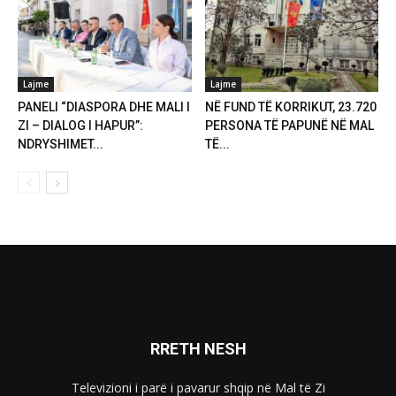
Lajme
Lajme
PANELI “DIASPORA DHE MALI I
NË FUND TË KORRIKUT, 23.720
ZI – DIALOG I HAPUR”:
PERSONA TË PAPUNË NË MAL
NDRYSHIMET...
TË...
RRETH NESH
Televizioni i parë i pavarur shqip në Mal të Zi