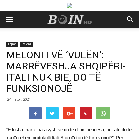
Lajme
Rajoni
MELONI I VË ‘VULËN’:
MARRËVESHJA SHQIPËRI-
ITALI NUK BIE, DO TË
FUNKSIONOJË
24 Tetor, 2024
“E kisha marrë parasysh se do të dilnin pengesa, por ato do të
kapërcehen: protokolli Itali-Shqipëri do të funksionojë”. Për