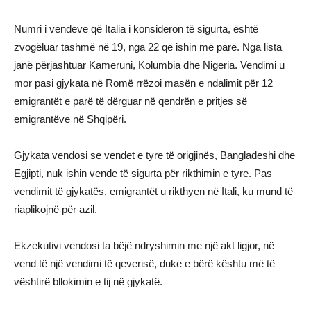
Numri i vendeve që Italia i konsideron të sigurta, është
zvogëluar tashmë në 19, nga 22 që ishin më parë. Nga lista
janë përjashtuar Kameruni, Kolumbia dhe Nigeria. Vendimi u
mor pasi gjykata në Romë rrëzoi masën e ndalimit për 12
emigrantët e parë të dërguar në qendrën e pritjes së
emigrantëve në Shqipëri.
Gjykata vendosi se vendet e tyre të origjinës, Bangladeshi dhe
Egjipti, nuk ishin vende të sigurta për rikthimin e tyre. Pas
vendimit të gjykatës, emigrantët u rikthyen në Itali, ku mund të
riaplikojnë për azil.
Ekzekutivi vendosi ta bëjë ndryshimin me një akt ligjor, në
vend të një vendimi të qeverisë, duke e bërë kështu më të
vështirë bllokimin e tij në gjykatë.