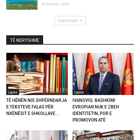
8 Qershor, 2026
Load more
TË NDRYSHME
Lajme
Lajme
TË HËNËN NIS SHPËRNDARJA
IVANOVIQ: BASHKIMI
E TEKSTEVE FALAS PËR
EVROPIAN NUK E ZBEH
NXËNËSIT E SHKOLLAVE...
IDENTITETIN, POR E
PROMOVON ATË