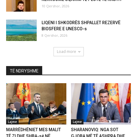
10 Qershor, 2026
LIQENI I SHKODRËS SHPALLET REZERVË
BIOSFERE E UNESCO-s
8 Qershor, 2026
Load more
TË NDRYSHME
Lajme
Lajme
MARRËDHËNIET MES MALIT
SHARANOVIQ: NGA SOT
TË ZI DHE SHBA-së NË
GJOBA MË TË ASHPRA DHE