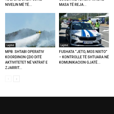
NIVELIN MË TË...
MASA TË REJA...
Lajme
Lajme
MPB: SHTABI OPERATIV
FUSHATA “JETO, MOS NXITO”
KOORDINON ÇDO DITË
– KONTROLLE TË SHTUARA NË
AKTIVITETET NË VATRAT E
KOMUNIKACION GJATË...
ZJARRIT...