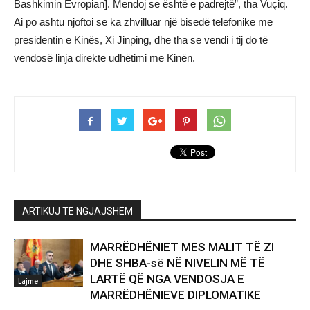
Bashkimin Evropian]. Mendoj se është e padrejtë”, tha Vuçiq.
Ai po ashtu njoftoi se ka zhvilluar një bisedë telefonike me
presidentin e Kinës, Xi Jinping, dhe tha se vendi i tij do të
vendosë linja direkte udhëtimi me Kinën.
ARTIKUJ TË NGJAJSHËM
MARRËDHËNIET MES MALIT TË ZI
DHE SHBA-së NË NIVELIN MË TË
LARTË QË NGA VENDOSJA E
Lajme
MARRËDHËNIEVE DIPLOMATIKE