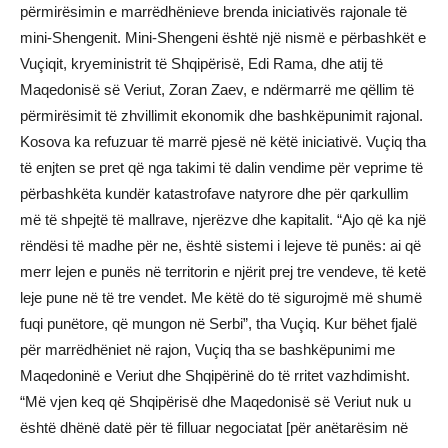
përmirësimin e marrëdhënieve brenda iniciativës rajonale të
mini-Shengenit. Mini-Shengeni është një nismë e përbashkët e
Vuçiqit, kryeministrit të Shqipërisë, Edi Rama, dhe atij të
Maqedonisë së Veriut, Zoran Zaev, e ndërmarrë me qëllim të
përmirësimit të zhvillimit ekonomik dhe bashkëpunimit rajonal.
Kosova ka refuzuar të marrë pjesë në këtë iniciativë. Vuçiq tha
të enjten se pret që nga takimi të dalin vendime për veprime të
përbashkëta kundër katastrofave natyrore dhe për qarkullim
më të shpejtë të mallrave, njerëzve dhe kapitalit. “Ajo që ka një
rëndësi të madhe për ne, është sistemi i lejeve të punës: ai që
merr lejen e punës në territorin e njërit prej tre vendeve, të ketë
leje pune në të tre vendet. Me këtë do të sigurojmë më shumë
fuqi punëtore, që mungon në Serbi”, tha Vuçiq. Kur bëhet fjalë
për marrëdhëniet në rajon, Vuçiq tha se bashkëpunimi me
Maqedoninë e Veriut dhe Shqipërinë do të rritet vazhdimisht.
“Më vjen keq që Shqipërisë dhe Maqedonisë së Veriut nuk u
është dhënë datë për të filluar negociatat [për anëtarësim në