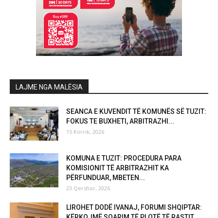
LAJME NGA MALËSIA
SEANCA E KUVENDIT TË KOMUNËS SË TUZIT:
FOKUS TE BUXHETI, ARBITRAZHI...
15 Korrik, 2026
KOMUNA E TUZIT: PROCEDURA PARA
KOMISIONIT TË ARBITRAZHIT KA
PËRFUNDUAR, MBETEN...
23 Qershor, 2026
LIROHET DODË IVANAJ, FORUMI SHQIPTAR:
KËRKOJMË SQARIM TË PLOTË TË RASTIT