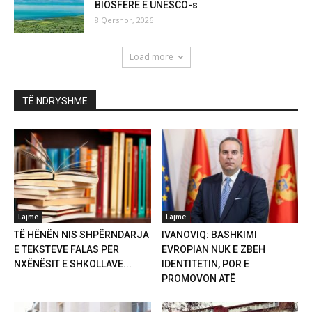
BIOSFERE E UNESCO-s
8 Qershor, 2026
Load more
TË NDRYSHME
Lajme
Lajme
TË HËNËN NIS SHPËRNDARJA
IVANOVIQ: BASHKIMI
E TEKSTEVE FALAS PËR
EVROPIAN NUK E ZBEH
NXËNËSIT E SHKOLLAVE...
IDENTITETIN, POR E
PROMOVON ATË