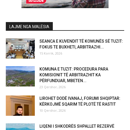
LAJME NGA MALËSIA
SEANCA E KUVENDIT TË KOMUNËS SË TUZIT:
FOKUS TE BUXHETI, ARBITRAZHI...
15 Korrik, 2026
KOMUNA E TUZIT: PROCEDURA PARA
KOMISIONIT TË ARBITRAZHIT KA
PËRFUNDUAR, MBETEN...
23 Qershor, 2026
LIROHET DODË IVANAJ, FORUMI SHQIPTAR:
KËRKOJMË SQARIM TË PLOTË TË RASTIT
10 Qershor, 2026
LIQENI I SHKODRËS SHPALLET REZERVË