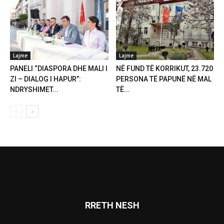
Lajme
Lajme
PANELI “DIASPORA DHE MALI I
NË FUND TË KORRIKUT, 23.720
ZI – DIALOG I HAPUR”:
PERSONA TË PAPUNË NË MAL
NDRYSHIMET...
TË...
RRETH NESH