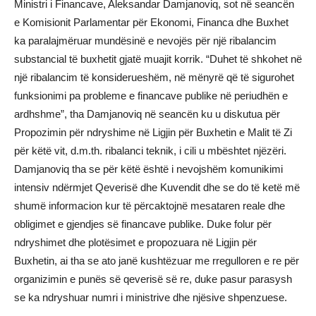
Ministri i Financave, Aleksandar Damjanoviq, sot në seancën
e Komisionit Parlamentar për Ekonomi, Financa dhe Buxhet
ka paralajmëruar mundësinë e nevojës për një ribalancim
substancial të buxhetit gjatë muajit korrik. “Duhet të shkohet në
një ribalancim të konsiderueshëm, në mënyrë që të sigurohet
funksionimi pa probleme e financave publike në periudhën e
ardhshme”, tha Damjanoviq në seancën ku u diskutua për
Propozimin për ndryshime në Ligjin për Buxhetin e Malit të Zi
për këtë vit, d.m.th. ribalanci teknik, i cili u mbështet njëzëri.
Damjanoviq tha se për këtë është i nevojshëm komunikimi
intensiv ndërmjet Qeverisë dhe Kuvendit dhe se do të ketë më
shumë informacion kur të përcaktojnë mesataren reale dhe
obligimet e gjendjes së financave publike. Duke folur për
ndryshimet dhe plotësimet e propozuara në Ligjin për
Buxhetin, ai tha se ato janë kushtëzuar me rregulloren e re për
organizimin e punës së qeverisë së re, duke pasur parasysh
se ka ndryshuar numri i ministrive dhe njësive shpenzuese.