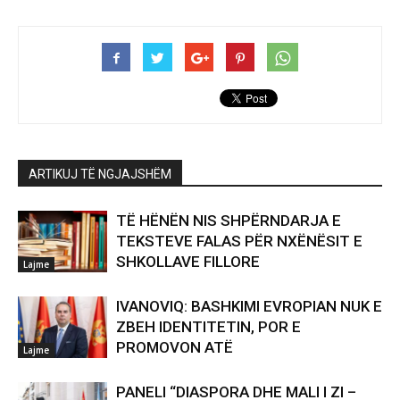
ARTIKUJ TË NGJAJSHËM
TË HËNËN NIS SHPËRNDARJA E
TEKSTEVE FALAS PËR NXËNËSIT E
SHKOLLAVE FILLORE
Lajme
IVANOVIQ: BASHKIMI EVROPIAN NUK E
ZBEH IDENTITETIN, POR E
PROMOVON ATË
Lajme
PANELI “DIASPORA DHE MALI I ZI –