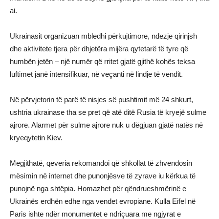
ai.
Ukrainasit organizuan mbledhi përkujtimore, ndezje qirinjsh
dhe aktivitete tjera për dhjetëra mijëra qytetarë të tyre që
humbën jetën – një numër që rritet gjatë gjithë kohës teksa
luftimet janë intensifikuar, në veçanti në lindje të vendit.
Në përvjetorin të parë të nisjes së pushtimit më 24 shkurt,
ushtria ukrainase tha se pret që atë ditë Rusia të kryejë sulme
ajrore. Alarmet për sulme ajrore nuk u dëgjuan gjatë natës në
kryeqytetin Kiev.
Megjithatë, qeveria rekomandoi që shkollat të zhvendosin
mësimin në internet dhe punonjësve të zyrave iu kërkua të
punojnë nga shtëpia. Homazhet për qëndrueshmërinë e
Ukrainës erdhën edhe nga vendet evropiane. Kulla Eifel në
Paris ishte ndër monumentet e ndriçuara me ngjyrat e