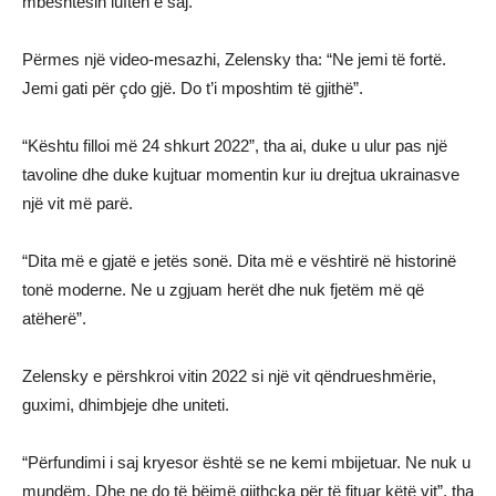
mbështesin luftën e saj.
Përmes një video-mesazhi, Zelensky tha: “Ne jemi të fortë.
Jemi gati për çdo gjë. Do t’i mposhtim të gjithë”.
“Kështu filloi më 24 shkurt 2022”, tha ai, duke u ulur pas një
tavoline dhe duke kujtuar momentin kur iu drejtua ukrainasve
një vit më parë.
“Dita më e gjatë e jetës sonë. Dita më e vështirë në historinë
tonë moderne. Ne u zgjuam herët dhe nuk fjetëm më që
atëherë”.
Zelensky e përshkroi vitin 2022 si një vit qëndrueshmërie,
guximi, dhimbjeje dhe uniteti.
“Përfundimi i saj kryesor është se ne kemi mbijetuar. Ne nuk u
mundëm. Dhe ne do të bëjmë gjithçka për të fituar këtë vit”, tha