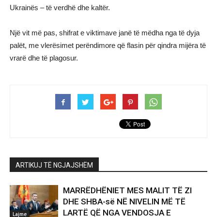
Ukrainës – të verdhë dhe kaltër.
Një vit më pas, shifrat e viktimave janë të mëdha nga të dyja
palët, me vlerësimet perëndimore që flasin për qindra mijëra të
vrarë dhe të plagosur.
ARTIKUJ TË NGJAJSHËM
MARRËDHËNIET MES MALIT TË ZI
DHE SHBA-së NË NIVELIN MË TË
LARTË QË NGA VENDOSJA E
Lajme