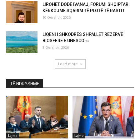
LIROHET DODË IVANAJ, FORUMI SHQIPTAR:
KËRKOJMË SQARIM TË PLOTË TË RASTIT
10 Qershor, 2026
LIQENI I SHKODRËS SHPALLET REZERVË
BIOSFERE E UNESCO-s
8 Qershor, 2026
Load more
TË NDRYSHME
Lajme
Lajme