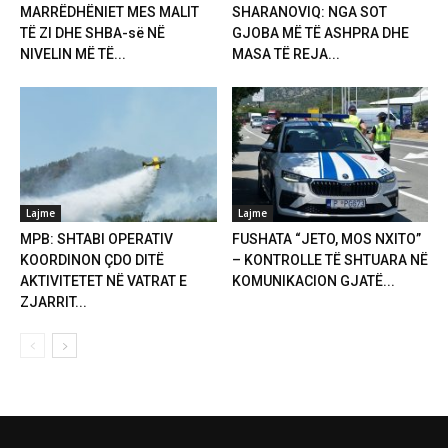
MARRËDHËNIET MES MALIT
SHARANOVIQ: NGA SOT
TË ZI DHE SHBA-së NË
GJOBA MË TË ASHPRA DHE
NIVELIN MË TË...
MASA TË REJA...
Lajme
Lajme
MPB: SHTABI OPERATIV
FUSHATA “JETO, MOS NXITO”
KOORDINON ÇDO DITË
– KONTROLLE TË SHTUARA NË
AKTIVITETET NË VATRAT E
KOMUNIKACION GJATË...
ZJARRIT...