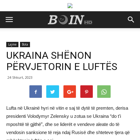
Lajme
Bota
UKRAINA SHËNON
PËRVJETORIN E LUFTËS
24 Shkurt, 2023
Lufta në Ukrainë hyri në vitin e saj të dytë të premten, derisa
presidenti Volodymyr Zelensky u zotua se Ukraina “do t’i
mposhtë të gjithë”, dhe se liderët e vendeve aleate do të
vendosin sanksione të reja ndaj Rusisë dhe shteteve tjera që