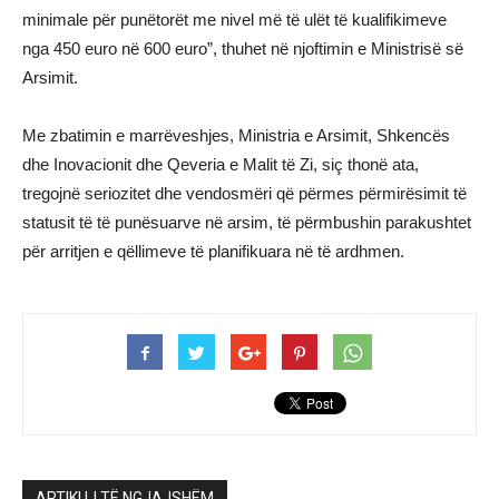
minimale për punëtorët me nivel më të ulët të kualifikimeve
nga 450 euro në 600 euro”, thuhet në njoftimin e Ministrisë së
Arsimit.
Me zbatimin e marrëveshjes, Ministria e Arsimit, Shkencës
dhe Inovacionit dhe Qeveria e Malit të Zi, siç thonë ata,
tregojnë seriozitet dhe vendosmëri që përmes përmirësimit të
statusit të të punësuarve në arsim, të përmbushin parakushtet
për arritjen e qëllimeve të planifikuara në të ardhmen.
ARTIKUJ TË NGJAJSHËM