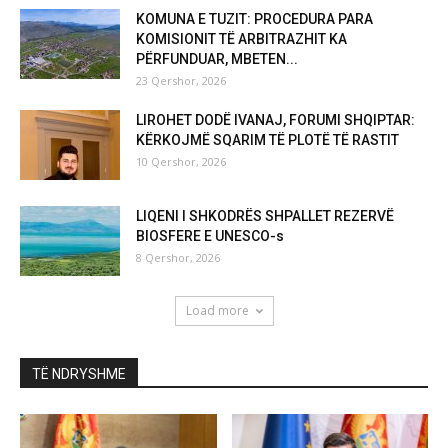
KOMUNA E TUZIT: PROCEDURA PARA
KOMISIONIT TË ARBITRAZHIT KA
PËRFUNDUAR, MBETEN...
23 Qershor, 2026
LIROHET DODË IVANAJ, FORUMI SHQIPTAR:
KËRKOJMË SQARIM TË PLOTË TË RASTIT
10 Qershor, 2026
LIQENI I SHKODRËS SHPALLET REZERVË
BIOSFERE E UNESCO-s
8 Qershor, 2026
Load more
TË NDRYSHME