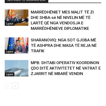
MARRËDHËNIET MES MALIT TË ZI
DHE SHBA-së NË NIVELIN MË TË
LARTË QË NGA VENDOSJA E
Lajme
MARRËDHËNIEVE DIPLOMATIKE
SHARANOVIQ: NGA SOT GJOBA MË
TË ASHPRA DHE MASA TË REJA NË
TRAFIK
Lajme
MPB: SHTABI OPERATIV KOORDINON
ÇDO DITË AKTIVITETET NË VATRAT E
ZJARRIT NË MBARË VENDIN
Lajme