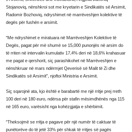
Stojanoviq, nënshkroi sot me kryetarin e Sindikatës së Arsimit,
Radomir Bozhoviq, ndryshimet në marrëveshjen kolektive të
degës për fushën e arsimit.
“Me ndryshimet e miratuara në Marrëveshjen Kolektive të
Degës, pagat për më shumë se 15,000 punonjës në arsim do
të rriten në intervalin kumulativ 17,4% deri në 18,6% krahasuar
me pagat e qershorit, siç parashikohet në Marrëveshjen e
nënshkruar në mars ndërmjet Qeverisë së Malit të Zi dhe
Sindikatës së Arsimit”, njoftoi Ministria e Arsimit.
Siç sqarojnë ata, kjo është e barabartë me një rritje prej rreth
100 deri në 180 euro, ndërsa për stafin mësimdhënës nga 115
në 165 euro, varësisht nga kohëzgjatja e shërbimit.
“Theksojmë se rritja e pagave për një numër të caktuar të
punëtorëve do të jetë 33% për shkak të rritjes së pagës