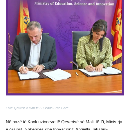
Foto: Qeveria e Malit të Zi / Vlada Crne Gore
Në bazë të Konkluzioneve të Qeverisë së Malit të Zi, Ministrja
e Arsimit, Shkencës dhe Inovacionit, Angjella Jakshiq-