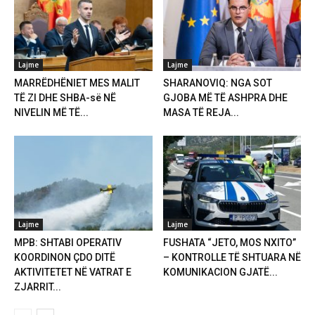
Lajme
Lajme
MARRËDHËNIET MES MALIT
SHARANOVIQ: NGA SOT
TË ZI DHE SHBA-së NË
GJOBA MË TË ASHPRA DHE
NIVELIN MË TË...
MASA TË REJA...
Lajme
Lajme
MPB: SHTABI OPERATIV
FUSHATA “JETO, MOS NXITO”
KOORDINON ÇDO DITË
– KONTROLLE TË SHTUARA NË
AKTIVITETET NË VATRAT E
KOMUNIKACION GJATË...
ZJARRIT...