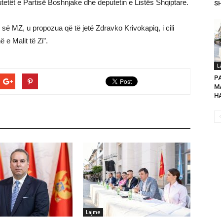
etët e Partisë Boshnjake dhe deputetin e Listës Shqiptare.
SH
ë MZ, u propozua që të jetë Zdravko Krivokapiq, i cili
ë e Malit të Zi”.
L
P
MA
HA
Lajme