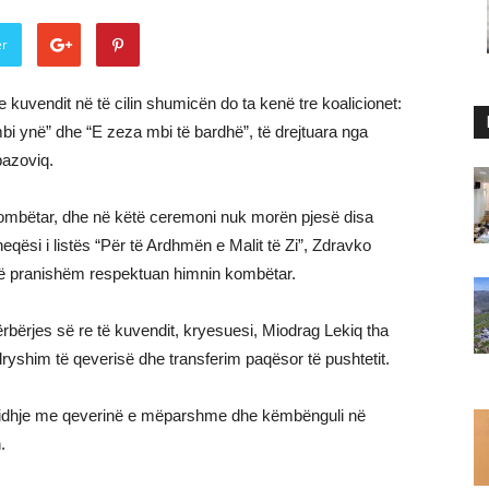
er
e kuvendit në të cilin shumicën do ta kenë tre koalicionet:
mbi ynë” dhe “E zeza mbi të bardhë”, të drejtuara nga
bazoviq.
 kombëtar, dhe në këtë ceremoni nuk morën pjesë disa
eqësi i listës “Për të Ardhmën e Malit të Zi”, Zdravko
 të pranishëm respektuan himnin kombëtar.
ërbërjes së re të kuvendit, kryesuesi, Miodrag Lekiq tha
ndryshim të qeverisë dhe transferim paqësor të pushtetit.
 lidhje me qeverinë e mëparshme dhe këmbënguli në
.