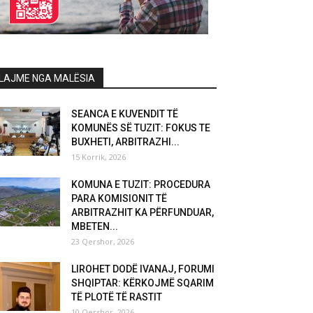
LAJME NGA MALËSIA
SEANCA E KUVENDIT TË
KOMUNËS SË TUZIT: FOKUS TE
BUXHETI, ARBITRAZHI...
15 Korrik, 2026
KOMUNA E TUZIT: PROCEDURA
PARA KOMISIONIT TË
ARBITRAZHIT KA PËRFUNDUAR,
MBETEN...
23 Qershor, 2026
LIROHET DODË IVANAJ, FORUMI
SHQIPTAR: KËRKOJMË SQARIM
TË PLOTË TË RASTIT
10 Qershor, 2026