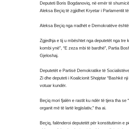
Deputeti Boris Bogdanoviq, në emër të shumicë
Aleksa Beçiq të zgjidhet Kryetar i Parlamentit të 
Aleksa Beçiq nga rradhët e Demokratëve është zyrt
Zgjedhja e tij u mbështet nga deputetët nga tre k
kombi ynë”, “E zeza mbi të bardhë”, Partia Bosh
Gjeloshaj.
Deputetët e Partisë Demokratike të Socialistëv
Zi dhe deputeti i Koalicionit Shqiptar “Bashkë n
votuar kundër.
Beçiq mori fjalën e rastit ku ndër të tjera tha s
organit më të lartë legjislativ,” tha ai.
Beçiq, falënderoi deputetët për konstitutimin e 