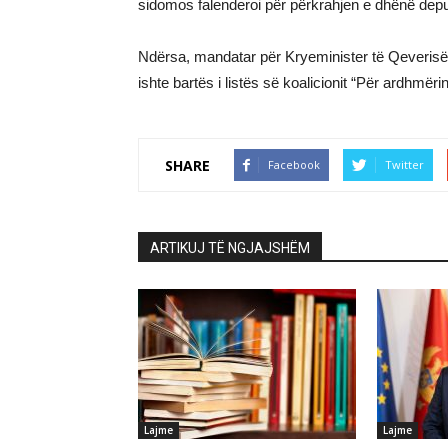
sidomos falenderoi për përkrahjen e dhënë deput
Ndërsa, mandatar për Kryeminister të Qeverisë s
ishte bartës i listës së koalicionit “Për ardhmërin
SHARE
Facebook
Twitter
ARTIKUJ TË NGJAJSHËM
Lajme
Lajme