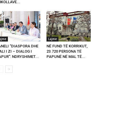
KOLLAVE...
ajme
Lajme
ANELI “DIASPORA DHE
NË FUND TË KORRIKUT,
LI I ZI – DIALOG I
23.720 PERSONA TË
PUR”: NDRYSHIMET...
PAPUNË NË MAL TË...