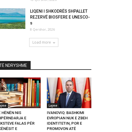
LIQENI I SHKODRËS SHPALLET
REZERVË BIOSFERE E UNESCO-
s
8 Qershor, 2026
Load more
TË NDRYSHME
ajme
Lajme
Ë HËNËN NIS
IVANOVIQ: BASHKIMI
HPËRNDARJA E
EVROPIAN NUK E ZBEH
EKSTEVE FALAS PËR
IDENTITETIN, POR E
XËNËSIT E
PROMOVON ATË