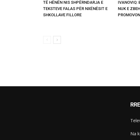
TË HËNËN NIS SHPËRNDARJA E
IVANOVIQ:
TEKSTEVE FALAS PËR NXËNËSIT E
NUK E ZBEH
SHKOLLAVE FILLORE
PROMOVON
RR
Telev
Na k