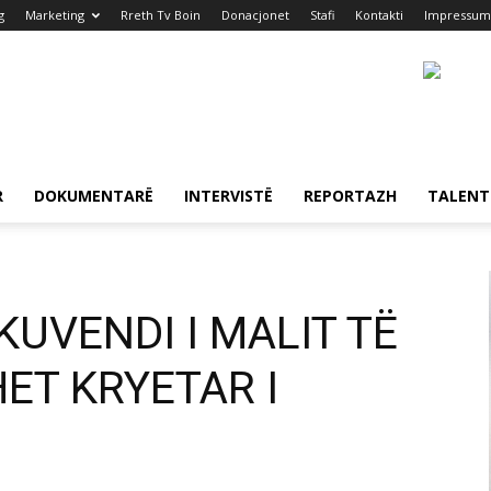
g
Marketing
Rreth Tv Boin
Donacjonet
Stafi
Kontakti
Impressum
R
DOKUMENTARË
INTERVISTË
REPORTAZH
TALENT
UVENDI I MALIT TË
HET KRYETAR I