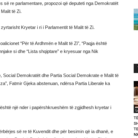
s së re parlamentare, propozoi që deputeti nga Demokratët
Malit të Zi.
arisht Kryetar i ri i Parlamentit të Malit të Zi.
oalicionet “Për të Ardhmën e Malit të Zi”, “Paqja është
njake si dhe “Lista shqiptare” e kryesuar nga Nik
e, Social Demokratët dhe Partia Social Demokrate e Malit të
ji za”, Fatmir Gjeka abstenuan, ndërsa Partia Liberale ka
e “është një nder i papërshkrueshëm të zgjidhesh kryetar i
L
T
S
T
përbërjes së re të Kuvendit dhe për besimin që ia dhanë, e
N