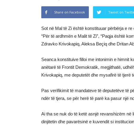
Share on Facebook
Tweet on Twitt
Sot në Mal të Zi është konstituuar përbërja e re 
“Për të ardhmën e Malit të Zi”, “Paqja është ko
Zdravko Krivokapiq, Aleksa Beçiq dhe Dritan A
Seanca konstituive filloi me intonimin e himnit
anëtarë të Frontit Demokratik, megjithatë, udhëh
Krivokapiq, me deputetët dhe mysafirë të tjerë
Pas verifikimit të mandateve të deputetëve të p
ndër të tjera, se për herë të parë ka pasur një 
Ai tha se nuk do të ketë asnjë revanshizëm në
dinjitetin dhe pavarësinë e kuvendit si institucion