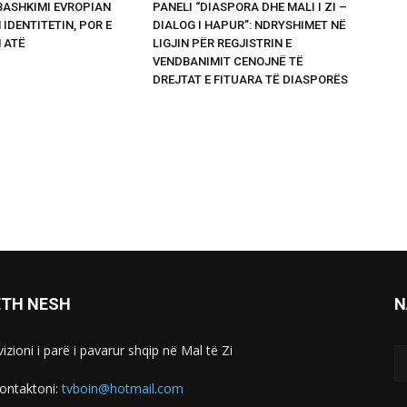
 BASHKIMI EVROPIAN
PANELI “DIASPORA DHE MALI I ZI –
 IDENTITETIN, POR E
DIALOG I HAPUR”: NDRYSHIMET NË
 ATË
LIGJIN PËR REGJISTRIN E
VENDBANIMIT CENOJNË TË
DREJTAT E FITUARA TË DIASPORËS
ETH NESH
N
izioni i parë i pavarur shqip në Mal të Zi
ontaktoni:
tvboin@hotmail.com