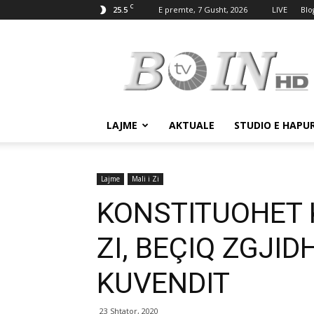
C
25.5
E premte, 7 Gusht, 2026
LIVE
Blo
Tv
Boin
LAJME
AKTUALE
STUDIO E HAPU
Lajme
Mali i Zi
KONSTITUOHET K
ZI, BEÇIQ ZGJID
KUVENDIT
23 Shtator, 2020