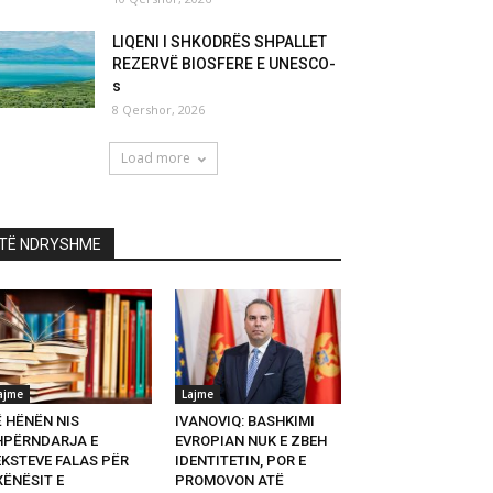
LIQENI I SHKODRËS SHPALLET
REZERVË BIOSFERE E UNESCO-
s
8 Qershor, 2026
Load more
TË NDRYSHME
ajme
Lajme
Ë HËNËN NIS
IVANOVIQ: BASHKIMI
HPËRNDARJA E
EVROPIAN NUK E ZBEH
EKSTEVE FALAS PËR
IDENTITETIN, POR E
XËNËSIT E
PROMOVON ATË