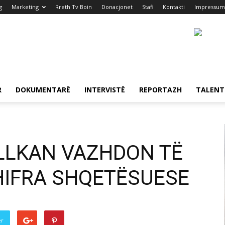
g
Marketing
Rreth Tv Boin
Donacjonet
Stafi
Kontakti
Impressum
R
DOKUMENTARË
INTERVISTË
REPORTAZH
TALENT
ALLKAN VAZHDON TË
HIFRA SHQETËSUESE
er