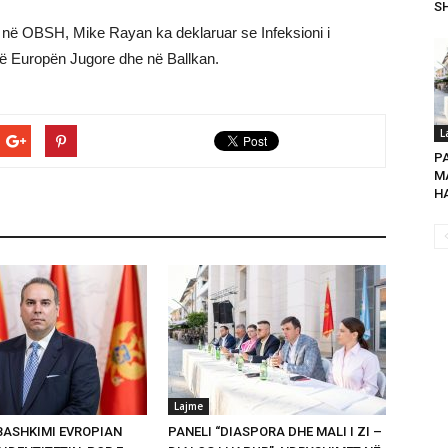
SH
në OBSH, Mike Rayan ka deklaruar se Infeksioni i
në Europën Jugore dhe në Ballkan.
L
P
MA
HA
Lajme
 BASHKIMI EVROPIAN
PANELI “DIASPORA DHE MALI I ZI –