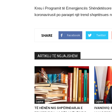
Kreu i Programit të Emergjencës Shëndetësore 
koronavirusit po paraqet një trend shqetësues 
SHARE
Facebook
Twitter
ARTIKUJ TË NGJAJSHËM
Lajme
Lajme
TË HËNËN NIS SHPËRNDARJA E
IVANOVIQ: