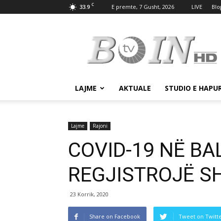
C
33.9
E premte, 7 Gusht, 2026
LIVE
Blo
Tv
Boin
LAJME
AKTUALE
STUDIO E HAPU
Lajme
Rajoni
COVID-19 NË B
REGJISTROJË S
23 Korrik, 2020
Share on Facebook
Tweet on Twitt