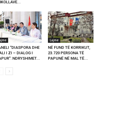
KOLLAVE...
ajme
Lajme
ANELI “DIASPORA DHE
NË FUND TË KORRIKUT,
LI I ZI – DIALOG I
23.720 PERSONA TË
PUR”: NDRYSHIMET...
PAPUNË NË MAL TË...