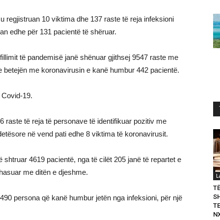
 regjistruan 10 viktima dhe 137 raste të reja infeksioni
an edhe për 131 pacientë të shëruar.
 fillimit të pandemisë janë shënuar gjithsej 9547 raste me
rse betejën me koronavirusin e kanë humbur 442 pacientë.
 Covid-19.
6 raste të reja të personave të identifikuar pozitiv me
etësore në vend pati edhe 8 viktima të koronavirusit.
ë shtruar 4619 pacientë, nga të cilët 205 janë të repartet e
ahasuar me ditën e djeshme.
L
T
S
r 490 persona që kanë humbur jetën nga infeksioni, për një
T
N