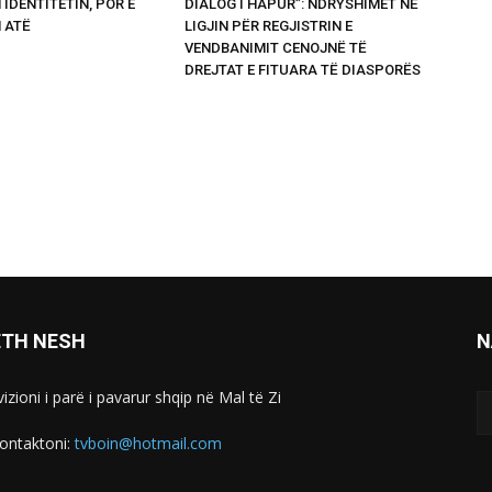
 IDENTITETIN, POR E
DIALOG I HAPUR”: NDRYSHIMET NË
 ATË
LIGJIN PËR REGJISTRIN E
VENDBANIMIT CENOJNË TË
DREJTAT E FITUARA TË DIASPORËS
ETH NESH
N
izioni i parë i pavarur shqip në Mal të Zi
ontaktoni:
tvboin@hotmail.com