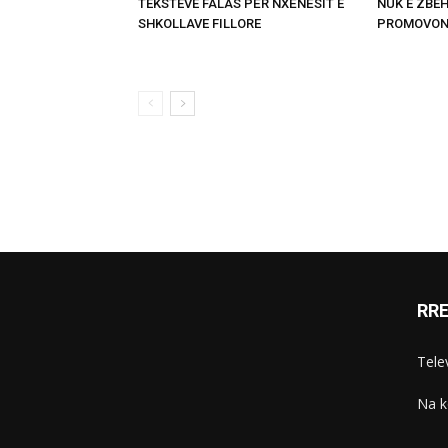
TEKSTEVE FALAS PËR NXËNËSIT E
NUK E ZBEH
SHKOLLAVE FILLORE
PROMOVON
RR
Telev
Na k