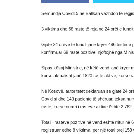
Sëmundja Covid19 në Ballkan vazhdon të regjist
3 viktima dhe 68 raste të reja në 24 orët e fundi
Gjatë 24 orëve të fundit janë kryer 496 testime
konfirmuar 68 raste pozitive, njoftojnë nga Mini
Sipas kësaj Ministrie, në këtë vend janë kryer mb
kurse aktualisht janë 1820 raste aktive, kurse r
Në Kosovë, autoritetet deklaruan se gjatë 24 orë
Covid si dhe 143 pacientë të shëruar, teksa numr
raste, kurse numri i rasteve aktive është 2.762.
Totali i rasteve pozitive në vend është rritur n
regjistruar edhe 8 viktima, për një total prej 15