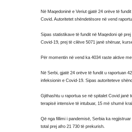
Në Maqedoninë e Veriut gjatë 24 orëve të fundit u
Covid. Autoritetet shëndetësore në vend raportu
Sipas statistikave të fundit në Maqedoni që prej
Covid-19, prej të cilëve 5071 janë shëruar, ku
Për momentin në vend ka 4034 raste aktive me
Në Serbi, gjatë 24 orëve të fundit u raportuan 42
infeksionin e Covid-19. Sipas autoriteteve shënd
Gjithashtu u raportua se në spitalet Covid janë t
terapisë intensive të intubuar, 15 më shumë kr
Që nga fillimi i pandemisë, Serbia ka regjistrua
total prej afro 21 730 të prekurish.