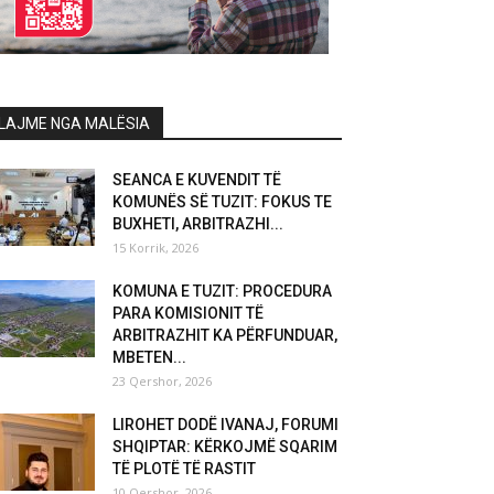
LAJME NGA MALËSIA
SEANCA E KUVENDIT TË
KOMUNËS SË TUZIT: FOKUS TE
BUXHETI, ARBITRAZHI...
15 Korrik, 2026
KOMUNA E TUZIT: PROCEDURA
PARA KOMISIONIT TË
ARBITRAZHIT KA PËRFUNDUAR,
MBETEN...
23 Qershor, 2026
LIROHET DODË IVANAJ, FORUMI
SHQIPTAR: KËRKOJMË SQARIM
TË PLOTË TË RASTIT
10 Qershor, 2026