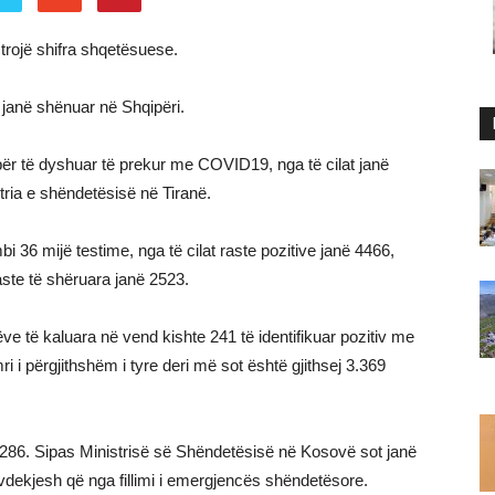
rojë shifra shqetësuese.
t janë shënuar në Shqipëri.
 për të dyshuar të prekur me COVID19, nga të cilat janë
stria e shëndetësisë në Tiranë.
i 36 mijë testime, nga të cilat raste pozitive janë 4466,
aste të shëruara janë 2523.
ve të kaluara në vend kishte 241 të identifikuar pozitiv me
i i përgjithshëm i tyre deri më sot është gjithsej 3.369
ë 6286. Sipas Ministrisë së Shëndetësisë në Kosovë sot janë
8 vdekjesh që nga fillimi i emergjencës shëndetësore.