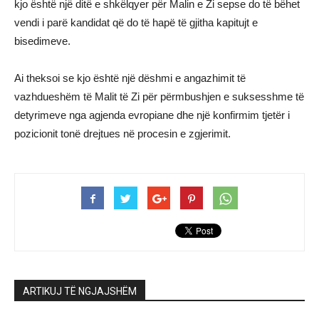
kjo është një ditë e shkëlqyer për Malin e Zi sepse do të bëhet
vendi i parë kandidat që do të hapë të gjitha kapitujt e
bisedimeve.
Ai theksoi se kjo është një dëshmi e angazhimit të
vazhdueshëm të Malit të Zi për përmbushjen e suksesshme të
detyrimeve nga agjenda evropiane dhe një konfirmim tjetër i
pozicionit tonë drejtues në procesin e zgjerimit.
ARTIKUJ TË NGJAJSHËM