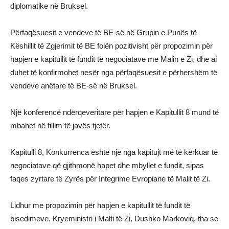
diplomatike në Bruksel.
Përfaqësuesit e vendeve të BE-së në Grupin e Punës të
Këshillit të Zgjerimit të BE folën pozitivisht për propozimin për
hapjen e kapitullit të fundit të negociatave me Malin e Zi, dhe ai
duhet të konfirmohet nesër nga përfaqësuesit e përhershëm të
vendeve anëtare të BE-së në Bruksel.
Një konferencë ndërqeveritare për hapjen e Kapitullit 8 mund të
mbahet në fillim të javës tjetër.
Kapitulli 8, Konkurrenca është një nga kapitujt më të kërkuar të
negociatave që gjithmonë hapet dhe mbyllet e fundit, sipas
faqes zyrtare të Zyrës për Integrime Evropiane të Malit të Zi.
Lidhur me propozimin për hapjen e kapitullit të fundit të
bisedimeve, Kryeministri i Malti të Zi, Dushko Markoviq, tha se