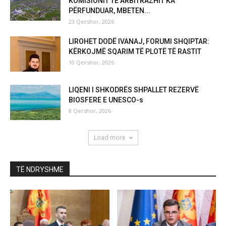
KOMISIONIT TË ARBITRAZHIT KA
PËRFUNDUAR, MBETEN...
23 Qershor, 2026
LIROHET DODË IVANAJ, FORUMI SHQIPTAR:
KËRKOJMË SQARIM TË PLOTË TË RASTIT
10 Qershor, 2026
LIQENI I SHKODRËS SHPALLET REZERVË
BIOSFERE E UNESCO-s
8 Qershor, 2026
Load more
TË NDRYSHME