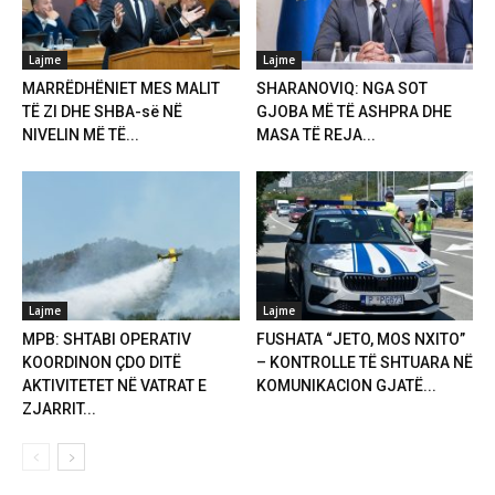
Lajme
Lajme
MARRËDHËNIET MES MALIT
SHARANOVIQ: NGA SOT
TË ZI DHE SHBA-së NË
GJOBA MË TË ASHPRA DHE
NIVELIN MË TË...
MASA TË REJA...
Lajme
Lajme
MPB: SHTABI OPERATIV
FUSHATA “JETO, MOS NXITO”
KOORDINON ÇDO DITË
– KONTROLLE TË SHTUARA NË
AKTIVITETET NË VATRAT E
KOMUNIKACION GJATË...
ZJARRIT...