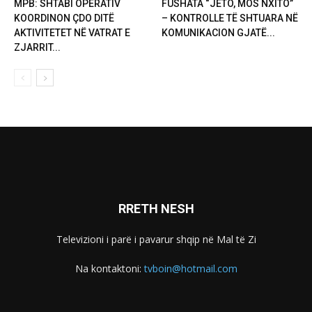
MPB: SHTABI OPERATIV
FUSHATA “JETO, MOS NXITO”
KOORDINON ÇDO DITË
– KONTROLLE TË SHTUARA NË
AKTIVITETET NË VATRAT E
KOMUNIKACION GJATË...
ZJARRIT...
RRETH NESH
Televizioni i parë i pavarur shqip në Mal të Zi
Na kontaktoni:
tvboin@hotmail.com