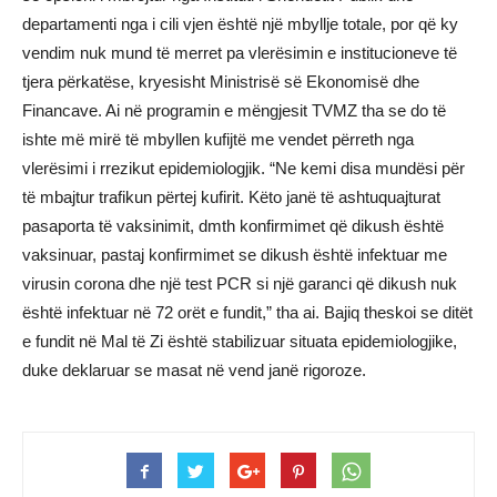
departamenti nga i cili vjen është një mbyllje totale, por që ky
vendim nuk mund të merret pa vlerësimin e institucioneve të
tjera përkatëse, kryesisht Ministrisë së Ekonomisë dhe
Financave. Ai në programin e mëngjesit TVMZ tha se do të
ishte më mirë të mbyllen kufijtë me vendet përreth nga
vlerësimi i rrezikut epidemiologjik. “Ne kemi disa mundësi për
të mbajtur trafikun përtej kufirit. Këto janë të ashtuquajturat
pasaporta të vaksinimit, dmth konfirmimet që dikush është
vaksinuar, pastaj konfirmimet se dikush është infektuar me
virusin corona dhe një test PCR si një garanci që dikush nuk
është infektuar në 72 orët e fundit,” tha ai. Bajiq theskoi se ditët
e fundit në Mal të Zi është stabilizuar situata epidemiologjike,
duke deklaruar se masat në vend janë rigoroze.