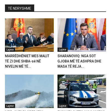
TË NDRYSHME
Lajme
Lajme
MARRËDHËNIET MES MALIT
SHARANOVIQ: NGA SOT
TË ZI DHE SHBA-së NË
GJOBA MË TË ASHPRA DHE
NIVELIN MË TË...
MASA TË REJA...
Lajme
Lajme