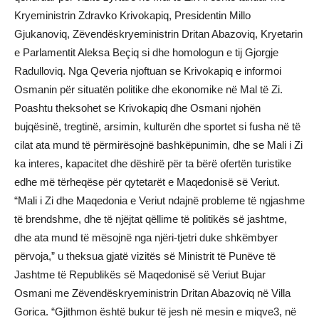
Kryeministrin Zdravko Krivokapiq, Presidentin Millo
Gjukanoviq, Zëvendëskryeministrin Dritan Abazoviq, Kryetarin
e Parlamentit Aleksa Beçiq si dhe homologun e tij Gjorgje
Radulloviq. Nga Qeveria njoftuan se Krivokapiq e informoi
Osmanin për situatën politike dhe ekonomike në Mal të Zi.
Poashtu theksohet se Krivokapiq dhe Osmani njohën
bujqësinë, tregtinë, arsimin, kulturën dhe sportet si fusha në të
cilat ata mund të përmirësojnë bashkëpunimin, dhe se Mali i Zi
ka interes, kapacitet dhe dëshirë për ta bërë ofertën turistike
edhe më tërheqëse për qytetarët e Maqedonisë së Veriut.
“Mali i Zi dhe Maqedonia e Veriut ndajnë probleme të ngjashme
të brendshme, dhe të njëjtat qëllime të politikës së jashtme,
dhe ata mund të mësojnë nga njëri-tjetri duke shkëmbyer
përvoja,” u theksua gjatë vizitës së Ministrit të Punëve të
Jashtme të Republikës së Maqedonisë së Veriut Bujar
Osmani me Zëvendëskryeministrin Dritan Abazoviq në Villa
Gorica. “Gjithmon është bukur të jesh në mesin e miqve3, në