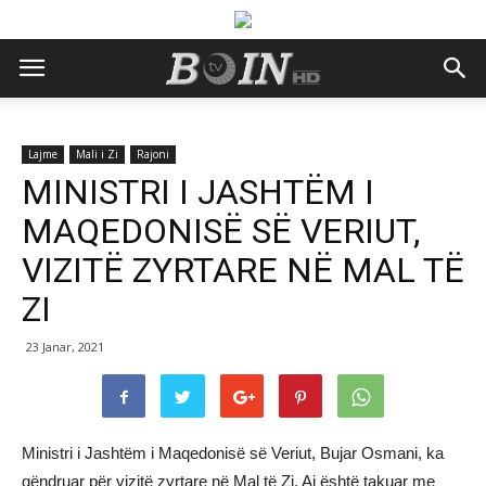
Lajme
Mali i Zi
Rajoni
MINISTRI I JASHTËM I
MAQEDONISË SË VERIUT,
VIZITË ZYRTARE NË MAL TË
ZI
23 Janar, 2021
Ministri i Jashtëm i Maqedonisë së Veriut, Bujar Osmani, ka
qëndruar për vizitë zyrtare në Mal të Zi. Ai është takuar me