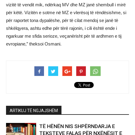
vizitë të vendit mik, ndërkaq MV dhe MZ janë shembull i mirë
për këtë. Vizitën e sotme në MZ e vlerësoj të rëndësishme, si
për raportet tona dypalëshe, për të cilat mendoj se janë të
shkëlqyera, ashtu edhe për tërë rajonin, i cili është ende i
ngarkuar me sfida serioze, veçanërisht për të ardhmen e tij
evropiane,” theksoi Osmani.
ARTIKUJ TË NGJAJSHËM
TË HËNËN NIS SHPËRNDARJA E
TEKSTEVE FALAS PËR NXËNËSIT E