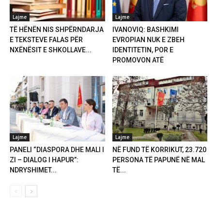
Lajme
Lajme
TË HËNËN NIS SHPËRNDARJA
IVANOVIQ: BASHKIMI
E TEKSTEVE FALAS PËR
EVROPIAN NUK E ZBEH
NXËNËSIT E SHKOLLAVE...
IDENTITETIN, POR E
PROMOVON ATË
Lajme
Lajme
PANELI “DIASPORA DHE MALI I
NË FUND TË KORRIKUT, 23.720
ZI – DIALOG I HAPUR”:
PERSONA TË PAPUNË NË MAL
NDRYSHIMET...
TË...