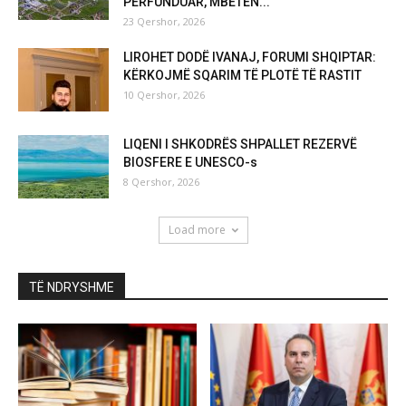
PËRFUNDUAR, MBETEN...
23 Qershor, 2026
LIROHET DODË IVANAJ, FORUMI SHQIPTAR:
KËRKOJMË SQARIM TË PLOTË TË RASTIT
10 Qershor, 2026
LIQENI I SHKODRËS SHPALLET REZERVË
BIOSFERE E UNESCO-s
8 Qershor, 2026
Load more
TË NDRYSHME