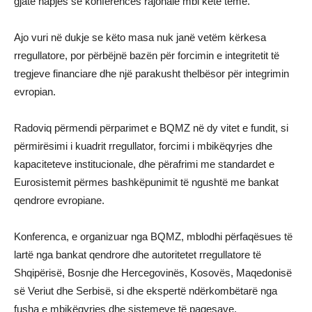
gjatë hapjes së konferencës rajonale mbi këtë temë.
Ajo vuri në dukje se këto masa nuk janë vetëm kërkesa
rregullatore, por përbëjnë bazën për forcimin e integritetit të
tregjeve financiare dhe një parakusht thelbësor për integrimin
evropian.
Radoviq përmendi përparimet e BQMZ në dy vitet e fundit, si
përmirësimi i kuadrit rregullator, forcimi i mbikëqyrjes dhe
kapaciteteve institucionale, dhe përafrimi me standardet e
Eurosistemit përmes bashkëpunimit të ngushtë me bankat
qendrore evropiane.
Konferenca, e organizuar nga BQMZ, mblodhi përfaqësues të
lartë nga bankat qendrore dhe autoritetet rregullatore të
Shqipërisë, Bosnje dhe Hercegovinës, Kosovës, Maqedonisë
së Veriut dhe Serbisë, si dhe ekspertë ndërkombëtarë nga
fusha e mbikëqyrjes dhe sistemeve të pagesave.