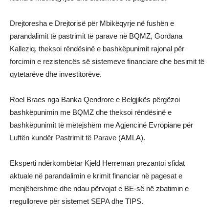
Drejtoresha e Drejtorisë për Mbikëqyrje në fushën e
parandalimit të pastrimit të parave në BQMZ, Gordana
Kalleziq, theksoi rëndësinë e bashkëpunimit rajonal për
forcimin e rezistencës së sistemeve financiare dhe besimit të
qytetarëve dhe investitorëve.
Roel Braes nga Banka Qendrore e Belgjikës përgëzoi
bashkëpunimin me BQMZ dhe theksoi rëndësinë e
bashkëpunimit të mëtejshëm me Agjencinë Evropiane për
Luftën kundër Pastrimit të Parave (AMLA).
Eksperti ndërkombëtar Kjeld Herreman prezantoi sfidat
aktuale në parandalimin e krimit financiar në pagesat e
menjëhershme dhe ndau përvojat e BE-së në zbatimin e
rregulloreve për sistemet SEPA dhe TIPS.