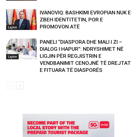
IVANOVIQ: BASHKIMI EVROPIAN NUK E
ZBEH IDENTITETIN, POR E
PROMOVON ATË
Lajme
PANELI “DIASPORA DHE MALI I ZI –
DIALOG I HAPUR”: NDRYSHIMET NË
LIGJIN PËR REGJISTRIN E
Lajme
VENDBANIMIT CENOJNË TË DREJTAT
E FITUARA TË DIASPORËS