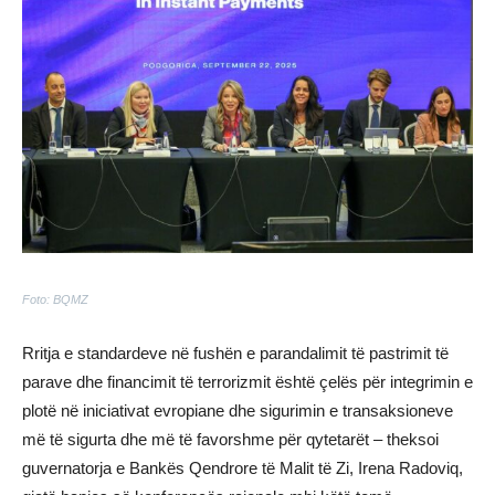
Foto: BQMZ
Rritja e standardeve në fushën e parandalimit të pastrimit të
parave dhe financimit të terrorizmit është çelës për integrimin e
plotë në iniciativat evropiane dhe sigurimin e transaksioneve
më të sigurta dhe më të favorshme për qytetarët – theksoi
guvernatorja e Bankës Qendrore të Malit të Zi, Irena Radoviq,