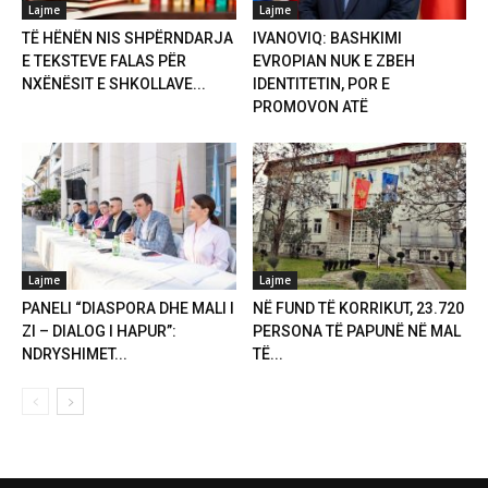
Lajme
Lajme
TË HËNËN NIS SHPËRNDARJA
IVANOVIQ: BASHKIMI
E TEKSTEVE FALAS PËR
EVROPIAN NUK E ZBEH
NXËNËSIT E SHKOLLAVE...
IDENTITETIN, POR E
PROMOVON ATË
Lajme
Lajme
PANELI “DIASPORA DHE MALI I
NË FUND TË KORRIKUT, 23.720
ZI – DIALOG I HAPUR”:
PERSONA TË PAPUNË NË MAL
NDRYSHIMET...
TË...