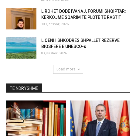
LIROHET DODË IVANAJ, FORUMI SHQIPTAR:
KËRKOJMË SQARIM TË PLOTË TË RASTIT
10 Qershor, 2026
LIQENI I SHKODRËS SHPALLET REZERVË
BIOSFERE E UNESCO-s
8 Qershor, 2026
Load more
TË NDRYSHME