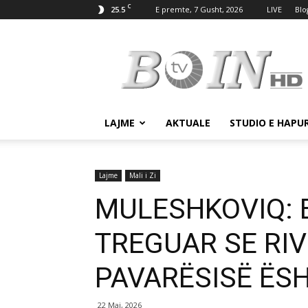
C
25.5
E premte, 7 Gusht, 2026
LIVE
Blo
Tv
Boin
LAJME
AKTUALE
STUDIO E HAPU
Lajme
Mali i Zi
MULESHKOVIQ: 
TREGUAR SE RI
PAVARËSISË ËS
22 Maj, 2026