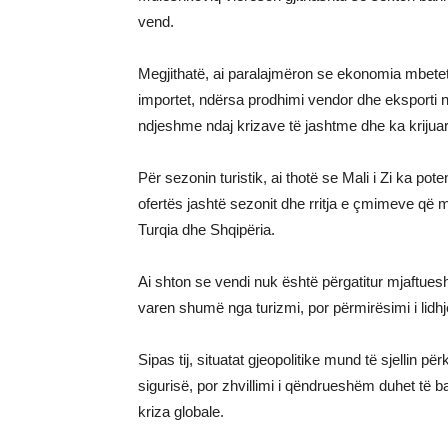
vend.
Megjithatë, ai paralajmëron se ekonomia mbetet
importet, ndërsa prodhimi vendor dhe eksporti 
ndjeshme ndaj krizave të jashtme dhe ka krijuar
Për sezonin turistik, ai thotë se Mali i Zi ka p
ofertës jashtë sezonit dhe rritja e çmimeve që
Turqia dhe Shqipëria.
Ai shton se vendi nuk është përgatitur mjaftue
varen shumë nga turizmi, por përmirësimi i lidhj
Sipas tij, situatat gjeopolitike mund të sjellin 
sigurisë, por zhvillimi i qëndrueshëm duhet të ba
kriza globale.