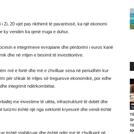
 Zi, 20 vjet pas rikthimit të pavarësisë, ka një ekonomi
e ky vendim ka qenë rruga e duhur.
ocesin e integrimeve evropiane dhe përdorimi i euros kanë
k dhe në rritjen e besimit të investitorëve.
shëm më e fortë dhe më e zhvilluar sesa në periudhën kur
tëm për shkak të rritjes së treguesve ekonomikë, por edhe
 dhe integrimit ndërkombëtar.
ërballej me investime të ulëta, infrastrukturë të dobët dhe
L
t turizmi është një nga sektorët kryesorë dhe vendi është
T
S
T
N
r është stabilizuar dhe është ndër më të zhvilluarit në