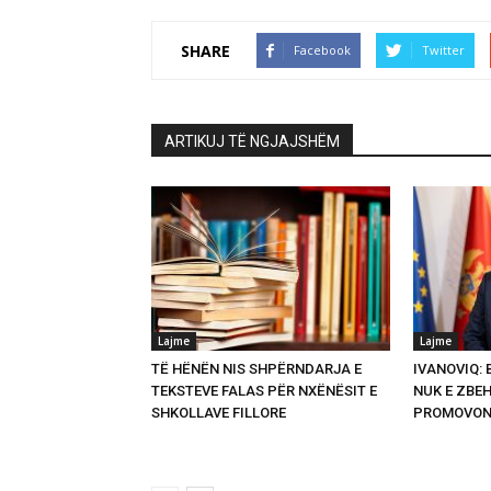
SHARE
Facebook
Twitter
ARTIKUJ TË NGJAJSHËM
Lajme
Lajme
TË HËNËN NIS SHPËRNDARJA E
IVANOVIQ:
TEKSTEVE FALAS PËR NXËNËSIT E
NUK E ZBEH
SHKOLLAVE FILLORE
PROMOVON