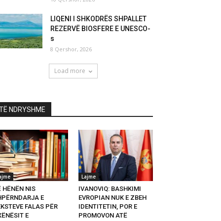
LIQENI I SHKODRËS SHPALLET
REZERVË BIOSFERE E UNESCO-
s
8 Qershor, 2026
Load more
TË NDRYSHME
ajme
Lajme
Ë HËNËN NIS
IVANOVIQ: BASHKIMI
HPËRNDARJA E
EVROPIAN NUK E ZBEH
EKSTEVE FALAS PËR
IDENTITETIN, POR E
XËNËSIT E
PROMOVON ATË