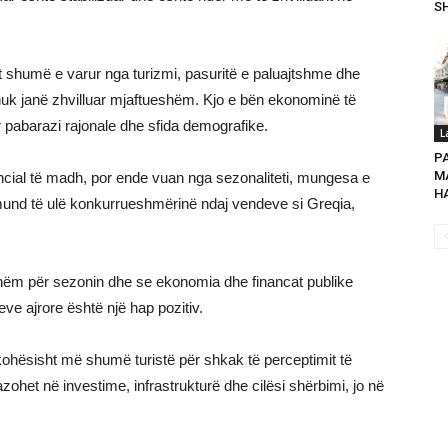
SH
 shumë e varur nga turizmi, pasuritë e paluajtshme dhe
nuk janë zhvilluar mjaftueshëm. Kjo e bën ekonominë të
 pabarazi rajonale dhe sfida demografike.
L
P
MA
otencial të madh, por ende vuan nga sezonaliteti, mungesa e
HA
 mund të ulë konkurrueshmërinë ndaj vendeve si Greqia,
shëm për sezonin dhe se ekonomia dhe financat publike
eve ajrore është një hap pozitiv.
përkohësisht më shumë turistë për shkak të perceptimit të
zohet në investime, infrastrukturë dhe cilësi shërbimi, jo në