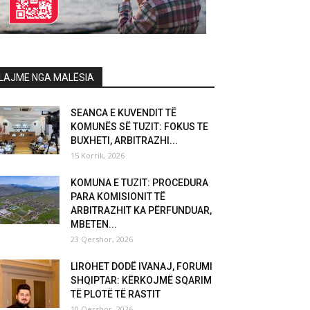
LAJME NGA MALËSIA
SEANCA E KUVENDIT TË
KOMUNËS SË TUZIT: FOKUS TE
BUXHETI, ARBITRAZHI...
15 Korrik, 2026
KOMUNA E TUZIT: PROCEDURA
PARA KOMISIONIT TË
ARBITRAZHIT KA PËRFUNDUAR,
MBETEN...
23 Qershor, 2026
LIROHET DODË IVANAJ, FORUMI
SHQIPTAR: KËRKOJMË SQARIM
TË PLOTË TË RASTIT
10 Qershor, 2026