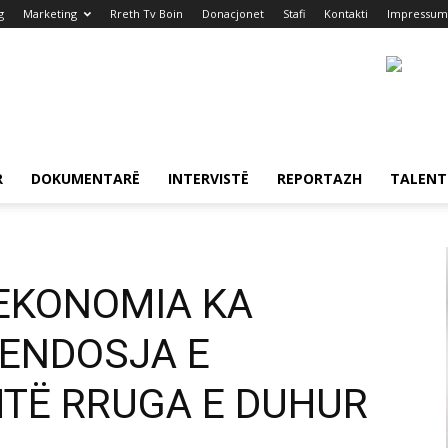
g
Marketing
Rreth Tv Boin
Donacjonet
Stafi
Kontakti
Impressum
R
DOKUMENTARË
INTERVISTË
REPORTAZH
TALENT
EKONOMIA KA
VENDOSJA E
HTË RRUGA E DUHUR