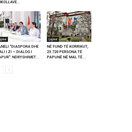
KOLLAVE...
ajme
Lajme
ANELI “DIASPORA DHE
NË FUND TË KORRIKUT,
LI I ZI – DIALOG I
23.720 PERSONA TË
PUR”: NDRYSHIMET...
PAPUNË NË MAL TË...