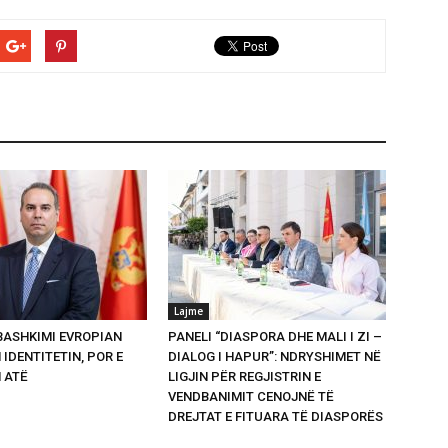
Lajme
 BASHKIMI EVROPIAN
PANELI “DIASPORA DHE MALI I ZI –
 IDENTITETIN, POR E
DIALOG I HAPUR”: NDRYSHIMET NË
 ATË
LIGJIN PËR REGJISTRIN E
VENDBANIMIT CENOJNË TË
DREJTAT E FITUARA TË DIASPORËS