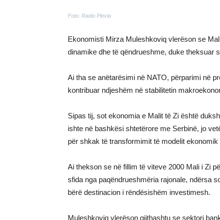
Foto: Radio Plevla
Ekonomisti Mirza Muleshkoviq vlerëson se Mali i
dinamike dhe të qëndrueshme, duke theksuar s
Ai tha se anëtarësimi në NATO, përparimi në pr
kontribuar ndjeshëm në stabilitetin makroekonomi
Sipas tij, sot ekonomia e Malit të Zi është duk
ishte në bashkësi shtetërore me Serbinë, jo ve
për shkak të transformimit të modelit ekonomik
Ai thekson se në fillim të viteve 2000 Mali i Zi p
sfida nga paqëndrueshmëria rajonale, ndërsa so
bërë destinacion i rëndësishëm investimesh.
Muleshkoviq vlerëson gjithashtu se sektori banka