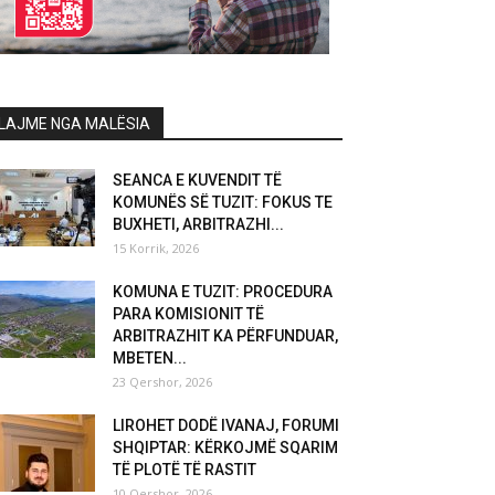
LAJME NGA MALËSIA
SEANCA E KUVENDIT TË
KOMUNËS SË TUZIT: FOKUS TE
BUXHETI, ARBITRAZHI...
15 Korrik, 2026
KOMUNA E TUZIT: PROCEDURA
PARA KOMISIONIT TË
ARBITRAZHIT KA PËRFUNDUAR,
MBETEN...
23 Qershor, 2026
LIROHET DODË IVANAJ, FORUMI
SHQIPTAR: KËRKOJMË SQARIM
TË PLOTË TË RASTIT
10 Qershor, 2026