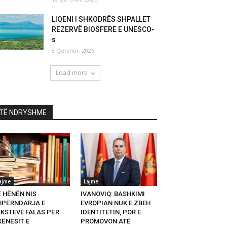
LIQENI I SHKODRËS SHPALLET
REZERVË BIOSFERE E UNESCO-
s
8 Qershor, 2026
Load more
TË NDRYSHME
ajme
Lajme
Ë HËNËN NIS
IVANOVIQ: BASHKIMI
HPËRNDARJA E
EVROPIAN NUK E ZBEH
EKSTEVE FALAS PËR
IDENTITETIN, POR E
XËNËSIT E
PROMOVON ATË