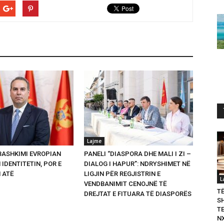
Lajme
 BASHKIMI EVROPIAN
PANELI “DIASPORA DHE MALI I ZI –
 IDENTITETIN, POR E
DIALOG I HAPUR”: NDRYSHIMET NË
 ATË
LIGJIN PËR REGJISTRIN E
L
VENDBANIMIT CENOJNË TË
T
DREJTAT E FITUARA TË DIASPORËS
S
T
N