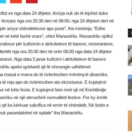
ftoi se nga data 24 dhjetor, lëvizja nuk do të lejohet duke
lëvizjes nga ora 20:30 deri në 06:00, nga 24 dhjetori deri në
n për arsye shëndetësore apo pune”, tha ministrja. “Edhe
et në këtë fashë orare”, shtoi Manastirliu. Manastirliu njoftoi
endosur për kufizimin e aktiviteteve të bareve, restoranteve,
lientët nga ora 20:30 deri në orën 06:00 nga data 24 dhjetor
nesë. Nga data 5 janar kufizimi i aktiviteteve të bareve
tirliu apeloi qytetarët që të shmangin udhëtimet
jitha masat e marra do të rivlerësohen mënënyrë dinamike.
të reja apo do rivlerësohen ato ekzistuese. E kuptojmë
ur në këto festa. E kuptojmë fare mirë që në Krishtlindje
 bashku në një atmosferë normaliteti festive. Por ky është
vit që ka kërkuar sakrifica në emër të shëndetit. Në listën e
k parandalohet në spitale” tha Manastirliu.