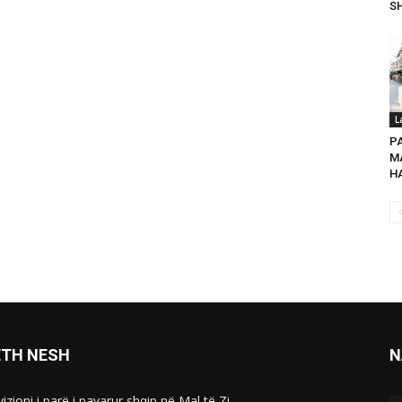
SH
L
P
MA
HA
ETH NESH
N
izioni i parë i pavarur shqip në Mal të Zi