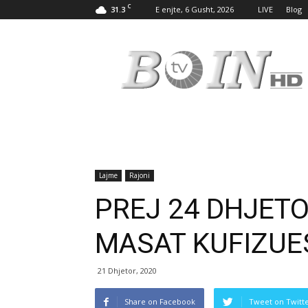
C
31.3
E enjte, 6 Gusht, 2026
LIVE
Blog
Tv
Boin
Lajme
Rajoni
PREJ 24 DHJET
MASAT KUFIZUE
21 Dhjetor, 2020
Share on Facebook
Tweet on Twitt