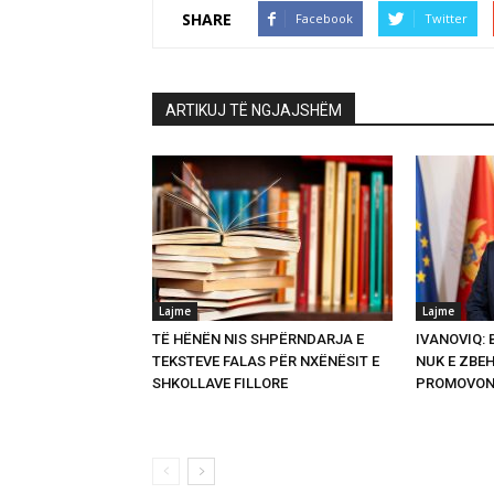
SHARE
Facebook
Twitter
ARTIKUJ TË NGJAJSHËM
Lajme
Lajme
TË HËNËN NIS SHPËRNDARJA E
IVANOVIQ:
TEKSTEVE FALAS PËR NXËNËSIT E
NUK E ZBEH
SHKOLLAVE FILLORE
PROMOVON