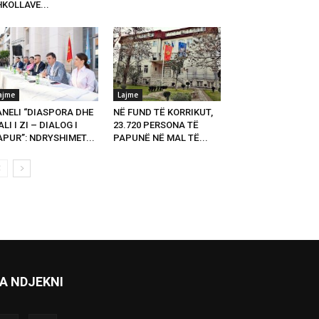
KOLLAVE...
ajme
Lajme
ANELI “DIASPORA DHE
NË FUND TË KORRIKUT,
LI I ZI – DIALOG I
23.720 PERSONA TË
PUR”: NDRYSHIMET...
PAPUNË NË MAL TË...
A NDJEKNI