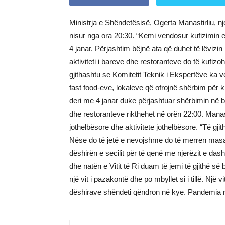
Ministrja e Shëndetësisë, Ogerta Manastirliu, njo
nisur nga ora 20:30. “Kemi vendosur kufizimin e 
4 janar. Përjashtim bëjnë ata që duhet të lëvizi
aktiviteti i bareve dhe restoranteve do të kufizoh
gjithashtu se Komitetit Teknik i Ekspertëve ka v
fast food-eve, lokaleve që ofrojnë shërbim për k
deri me 4 janar duke përjashtuar shërbimin në ba
dhe restoranteve rikthehet në orën 22:00. Manas
jothelbësore dhe aktivitete jothelbësore. “Të g
Nëse do të jetë e nevojshme do të merren masa 
dëshirën e secilit për të qenë me njerëzit e dash
dhe natën e Vitit të Ri duam të jemi të gjithë së
një vit i pazakontë dhe po mbyllet si i tillë. Një 
dëshirave shëndeti qëndron në kye. Pandemia nu