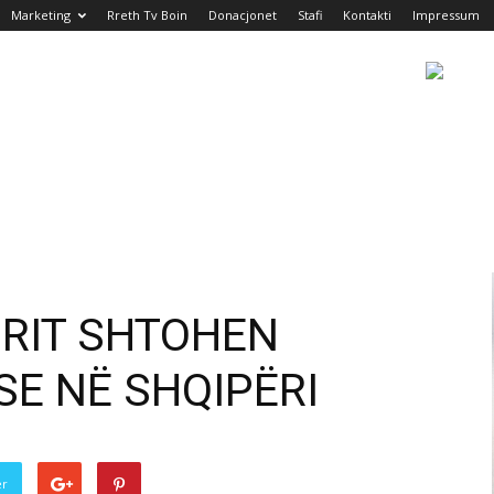
Marketing
Rreth Tv Boin
Donacjonet
Stafi
Kontakti
Impressum
ORIT SHTOHEN
SE NË SHQIPËRI
er