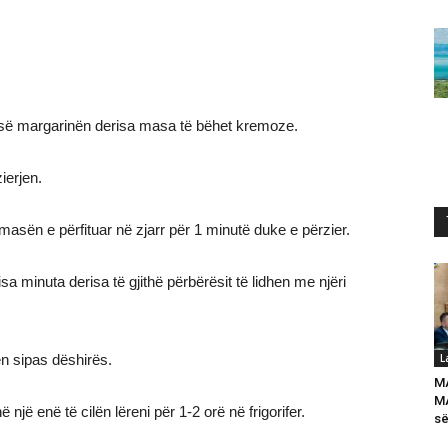
ë osë margarinën derisa masa të bëhet kremoze.
ierjen.
asën e përfituar në zjarr për 1 minutë duke e përzier.
a minuta derisa të gjithë përbërësit të lidhen me njëri
n sipas dëshirës.
L
M
MA
një enë të cilën lëreni për 1-2 orë në frigorifer.
së