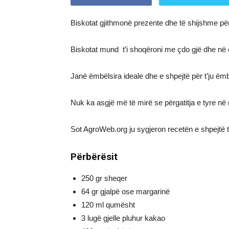
Biskotat gjithmonë prezente dhe të shijshme për
Biskotat mund t’i shoqëroni me çdo gjë dhe në 
Janë ëmbëlsira ideale dhe e shpejtë për t’ju ëm
Nuk ka asgjë më të mirë se përgatitja e tyre n
Sot AgroWeb.org ju sygjeron recetën e shpejtë t
Përbërësit
250 gr sheqer
64 gr gjalpë ose margarinë
120 ml qumësht
3 lugë gjelle pluhur kakao