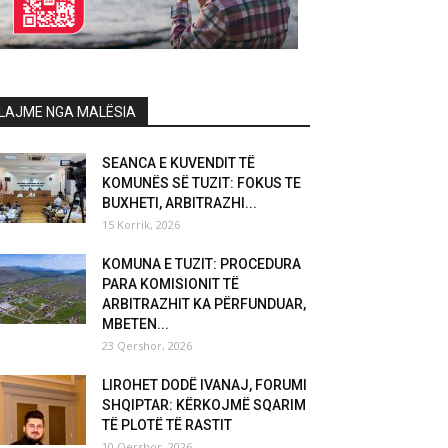
LAJME NGA MALËSIA
SEANCA E KUVENDIT TË
KOMUNËS SË TUZIT: FOKUS TE
BUXHETI, ARBITRAZHI...
15 Korrik, 2026
KOMUNA E TUZIT: PROCEDURA
PARA KOMISIONIT TË
ARBITRAZHIT KA PËRFUNDUAR,
MBETEN...
23 Qershor, 2026
LIROHET DODË IVANAJ, FORUMI
SHQIPTAR: KËRKOJMË SQARIM
TË PLOTË TË RASTIT
10 Qershor, 2026