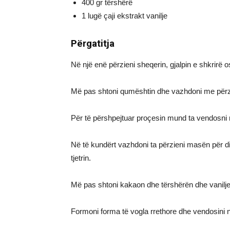
400 gr tërshërë
1 lugë çaji ekstrakt vanilje
Përgatitja
Në një enë përzieni sheqerin, gjalpin e shkrir
Më pas shtoni qumështin dhe vazhdoni me përz
Për të përshpejtuar proçesin mund ta vendosni m
Në të kundërt vazhdoni ta përzieni masën për dis
tjetrin.
Më pas shtoni kakaon dhe tërshërën dhe vanilje
Formoni forma të vogla rrethore dhe vendosini në 