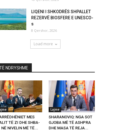
LIQENI I SHKODRËS SHPALLET
REZERVË BIOSFERE E UNESCO-
s
8 Qershor, 2026
Load more
TË NDRYSHME
ajme
Lajme
ARRËDHËNIET MES
SHARANOVIQ: NGA SOT
LIT TË ZI DHE SHBA-
GJOBA MË TË ASHPRA
 NË NIVELIN MË TË...
DHE MASA TË REJA...