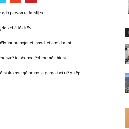
 çdo person të familjes.
çdo kohë të ditës.
bëlsuar mëngjeset, pasditet apo darkat.
ë mënyrë të shëndetëshme në shtëpi.
ë biskotave që mund ta përgatisni në shtëpi.