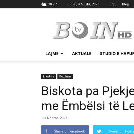
C
30.7
E diel, 9 Gusht, 2026
LIVE
Blog
Tv
Boin
LAJME
AKTUALE
STUDIO E HAPU
Lifestyle
Kuzhina
Biskota pa Pjekj
me Ëmbëlsi të L
21 Nëntor, 2023
Share on Facebook
Tweet on Twitt