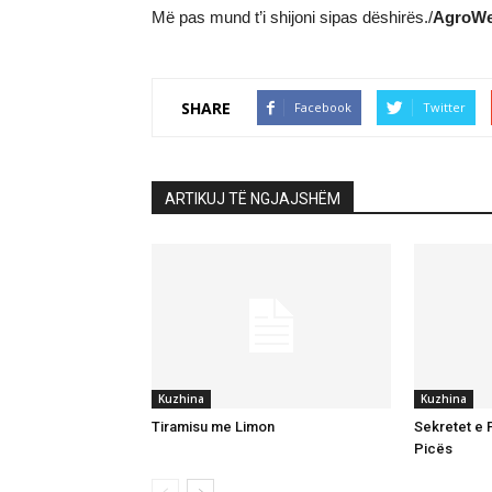
Më pas mund t’i shijoni sipas dëshirës./
AgroWe
SHARE
Facebook
Twitter
ARTIKUJ TË NGJAJSHËM
Kuzhina
Kuzhina
Tiramisu me Limon
Sekretet e P
Picës