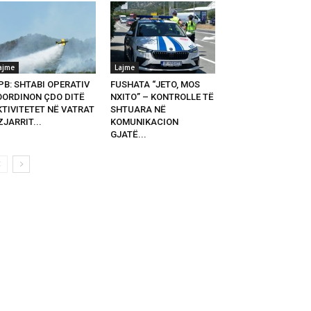
ajme
Lajme
PB: SHTABI OPERATIV
FUSHATA “JETO, MOS
OORDINON ÇDO DITË
NXITO” – KONTROLLE TË
KTIVITETET NË VATRAT
SHTUARA NË
ZJARRIT...
KOMUNIKACION
GJATË...