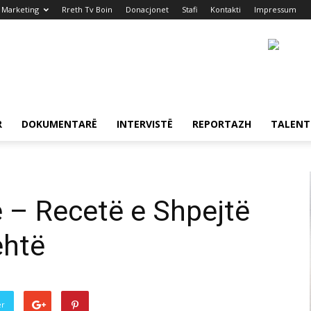
Marketing
Rreth Tv Boin
Donacjonet
Stafi
Kontakti
Impressum
R
DOKUMENTARË
INTERVISTË
REPORTAZH
TALENT
e – Recetë e Shpejtë
ehtë
er