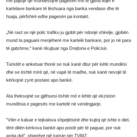
me pajisje që mundësojnë pagesën me të gjitha llojet e
kartelave bankare të lëshuara nga banka vendase dhe të
huaja, përfshirë edhe pagesën pa kontakt.
„Në rast se një polic trafiku ju gjobit për ndonjë shkelje, gjobën
mund ta paguani menjëherë me kartelë bankare, por jo në para
të gatshme,“ kanë rikujtuar nga Drejtoria e Policisë.
Turistët e anketuar thonë se nuk kanë ditur për këtë mundësi
dhe se është mirë që, në vapë të madhe, nuk kanë nevojë të
kërkojnë zyrë postare apo bankë.
Ata theksojnë se gjithsesi është më e lehtë që ekziston
mundësia e pagesës me kartelë në vendngjarje.
“Vitin e kaluar e tejkalova shpejtësinë dhe kujtoj që ishte e diel,
tërë ditën kërkova bankë apo postë për të paguar, por nuk
arrita dot”, shprehet një turiste për TVMZ.