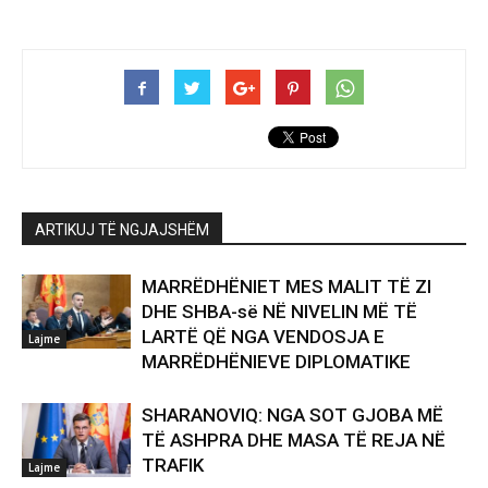
ARTIKUJ TË NGJAJSHËM
MARRËDHËNIET MES MALIT TË ZI
DHE SHBA-së NË NIVELIN MË TË
LARTË QË NGA VENDOSJA E
Lajme
MARRËDHËNIEVE DIPLOMATIKE
SHARANOVIQ: NGA SOT GJOBA MË
TË ASHPRA DHE MASA TË REJA NË
TRAFIK
Lajme