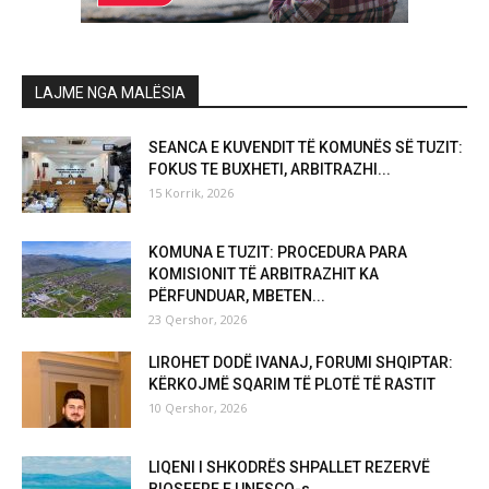
LAJME NGA MALËSIA
SEANCA E KUVENDIT TË KOMUNËS SË TUZIT:
FOKUS TE BUXHETI, ARBITRAZHI...
15 Korrik, 2026
KOMUNA E TUZIT: PROCEDURA PARA
KOMISIONIT TË ARBITRAZHIT KA
PËRFUNDUAR, MBETEN...
23 Qershor, 2026
LIROHET DODË IVANAJ, FORUMI SHQIPTAR:
KËRKOJMË SQARIM TË PLOTË TË RASTIT
10 Qershor, 2026
LIQENI I SHKODRËS SHPALLET REZERVË
BIOSFERE E UNESCO-s