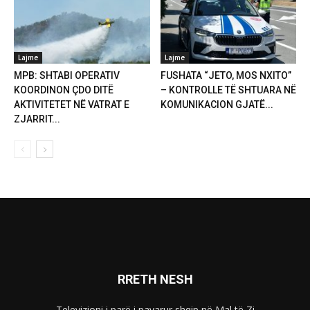
Lajme
Lajme
MPB: SHTABI OPERATIV
FUSHATA “JETO, MOS NXITO”
KOORDINON ÇDO DITË
– KONTROLLE TË SHTUARA NË
AKTIVITETET NË VATRAT E
KOMUNIKACION GJATË...
ZJARRIT...
RRETH NESH
Televizioni i parë i pavarur shqip në Mal të Zi