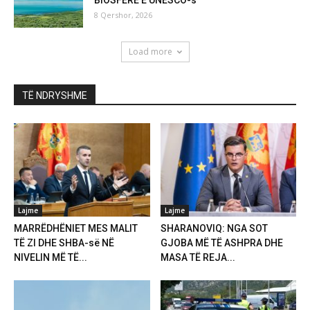
8 Qershor, 2026
Load more
TË NDRYSHME
Lajme
Lajme
MARRËDHËNIET MES MALIT
SHARANOVIQ: NGA SOT
TË ZI DHE SHBA-së NË
GJOBA MË TË ASHPRA DHE
NIVELIN MË TË...
MASA TË REJA...