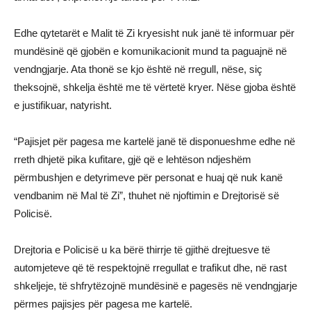
Edhe qytetarët e Malit të Zi kryesisht nuk janë të informuar për
mundësinë që gjobën e komunikacionit mund ta paguajnë në
vendngjarje. Ata thonë se kjo është në rregull, nëse, siç
theksojnë, shkelja është me të vërtetë kryer. Nëse gjoba është
e justifikuar, natyrisht.
“Pajisjet për pagesa me kartelë janë të disponueshme edhe në
rreth dhjetë pika kufitare, gjë që e lehtëson ndjeshëm
përmbushjen e detyrimeve për personat e huaj që nuk kanë
vendbanim në Mal të Zi”, thuhet në njoftimin e Drejtorisë së
Policisë.
Drejtoria e Policisë u ka bërë thirrje të gjithë drejtuesve të
automjeteve që të respektojnë rregullat e trafikut dhe, në rast
shkeljeje, të shfrytëzojnë mundësinë e pagesës në vendngjarje
përmes pajisjes për pagesa me kartelë.