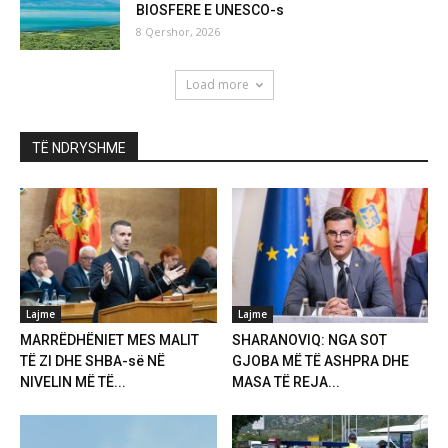
BIOSFERE E UNESCO-s
8 Qershor, 2026
Load more
TË NDRYSHME
Lajme
Lajme
MARRËDHËNIET MES MALIT
SHARANOVIQ: NGA SOT
TË ZI DHE SHBA-së NË
GJOBA MË TË ASHPRA DHE
NIVELIN MË TË...
MASA TË REJA...