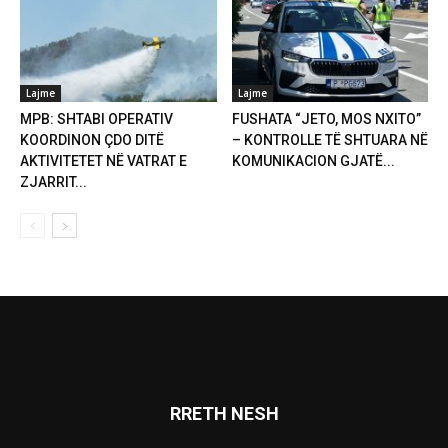
Lajme
Lajme
MPB: SHTABI OPERATIV
FUSHATA “JETO, MOS NXITO”
KOORDINON ÇDO DITË
– KONTROLLE TË SHTUARA NË
AKTIVITETET NË VATRAT E
KOMUNIKACION GJATË...
ZJARRIT...
RRETH NESH