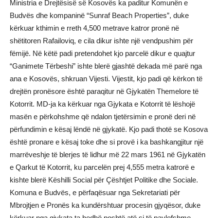
Ministria e Drejtësisë së Kosovës ka paditur Komunën e
Budvës dhe kompaninë “Sunraf Beach Properties”, duke
kërkuar kthimin e rreth 4,500 metrave katror pronë në
shëtitoren Rafailoviq, e cila dikur ishte një vendpushim për
fëmijë. Në këtë padi pretendohet kjo parcelë dikur e quajtur
“Ganimete Tërbeshi” ishte blerë gjashtë dekada më parë nga
ana e Kosovës, shkruan Vijesti. Vijestit, kjo padi që kërkon të
drejtën pronësore është paraqitur në Gjykatën Themelore të
Kotorrit. MD-ja ka kërkuar nga Gjykata e Kotorrit të lëshojë
masën e përkohshme që ndalon tjetërsimin e pronë deri në
përfundimin e kësaj lëndë në gjykatë. Kjo padi thotë se Kosova
është pronare e kësaj toke dhe si provë i ka bashkangjitur një
marrëveshje të blerjes të lidhur më 22 mars 1961 në Gjykatën
e Qarkut të Kotorrit, ku parcelën prej 4,555 metra katrorë e
kishte blerë Këshilli Social për Çështjet Politike dhe Sociale.
Komuna e Budvës, e përfaqësuar nga Sekretariati për
Mbrojtjen e Pronës ka kundërshtuar procesin gjyqësor, duke
kërkuar nga gjykata ta hedhë poshtë atë si të pavlefshme.