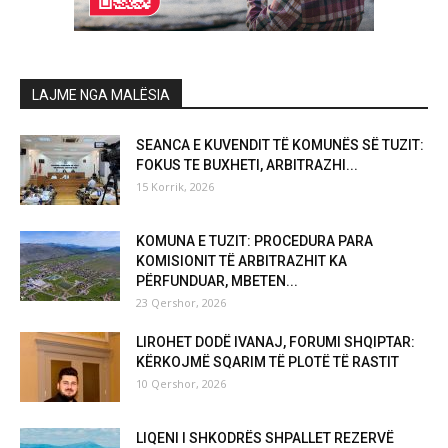
LAJME NGA MALËSIA
SEANCA E KUVENDIT TË KOMUNËS SË TUZIT:
FOKUS TE BUXHETI, ARBITRAZHI...
15 Korrik, 2026
KOMUNA E TUZIT: PROCEDURA PARA
KOMISIONIT TË ARBITRAZHIT KA
PËRFUNDUAR, MBETEN...
23 Qershor, 2026
LIROHET DODË IVANAJ, FORUMI SHQIPTAR:
KËRKOJMË SQARIM TË PLOTË TË RASTIT
10 Qershor, 2026
LIQENI I SHKODRËS SHPALLET REZERVË