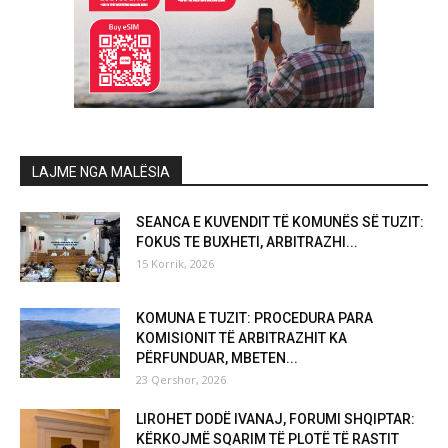
LAJME NGA MALËSIA
SEANCA E KUVENDIT TË KOMUNËS SË TUZIT:
FOKUS TE BUXHETI, ARBITRAZHI...
15 Korrik, 2026
KOMUNA E TUZIT: PROCEDURA PARA
KOMISIONIT TË ARBITRAZHIT KA
PËRFUNDUAR, MBETEN...
23 Qershor, 2026
LIROHET DODË IVANAJ, FORUMI SHQIPTAR:
KËRKOJMË SQARIM TË PLOTË TË RASTIT