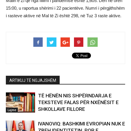
Malin e Zi që nga fillimi i pandemisë është 1,605. Deri në orën
15:00, u raportua shërimi i 22 pacientëve. Numri i përgjithshëm
i rasteve aktive në Mal të Zi është 298, në Tuz 3 raste aktive.
ARTIKUJ TË NGJAJSHËM
TË HËNËN NIS SHPËRNDARJA E
TEKSTEVE FALAS PËR NXËNËSIT E
SHKOLLAVE FILLORE
Lajme
IVANOVIQ: BASHKIMI EVROPIAN NUK E
ZBEH IDENTITETIN, POR E