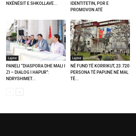
NXËNËSIT E SHKOLLAVE...
IDENTITETIN, POR E
PROMOVON ATË
Lajme
Lajme
PANELI “DIASPORA DHE MALI I
NË FUND TË KORRIKUT, 23.720
ZI – DIALOG I HAPUR”:
PERSONA TË PAPUNË NË MAL
NDRYSHIMET...
TË...