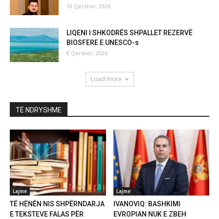
10 Qershor, 2026
LIQENI I SHKODRËS SHPALLET REZERVË
BIOSFERE E UNESCO-s
8 Qershor, 2026
Load more
TË NDRYSHME
Lajme
Lajme
TË HËNËN NIS SHPËRNDARJA
IVANOVIQ: BASHKIMI
E TEKSTEVE FALAS PËR
EVROPIAN NUK E ZBEH