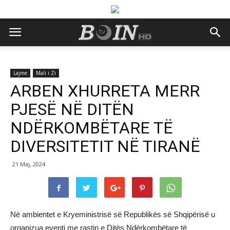
Lajme
Mali i Zi
ARBEN XHURRETA MERR
PJESË NË DITËN
NDËRKOMBËTARE TË
DIVERSITETIT NË TIRANË
21 Maj, 2024
Në ambientet e Kryeministrisë së Republikës së Shqipërisë u
organizua eventi me rastin e Ditës Ndërkombëtare të