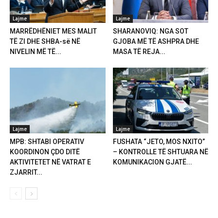
Lajme
Lajme
MARRËDHËNIET MES MALIT
SHARANOVIQ: NGA SOT
TË ZI DHE SHBA-së NË
GJOBA MË TË ASHPRA DHE
NIVELIN MË TË...
MASA TË REJA...
Lajme
Lajme
MPB: SHTABI OPERATIV
FUSHATA “JETO, MOS NXITO”
KOORDINON ÇDO DITË
– KONTROLLE TË SHTUARA NË
AKTIVITETET NË VATRAT E
KOMUNIKACION GJATË...
ZJARRIT...