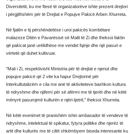
Diversitetit, ku me ftesë të organizatorëve ishte prezent drejtori
i përgjithshëm për të Drejtat e Popujve Pakicë Arben Xhurreta.
Në fjalën e tij përshëndetëse i uroi pakicës kombëtare
malazeze Ditën e Pavarësisë së Malit të Zi dhe theksoi faktin
që pakicat janë urëlidhëse me vendet fqinje dhe një pasuri e
vërtetë që duhet kultivuar.
“Mali i Zi, respektivisht Ministria për të drejtat e njeriut dhe
popujve pakicë që 2 vite ka hapur Drejtorinë për
Interkultutalizëm e cila me anë të aktiviteteve bashkon kultura
të ndryshme dhe njifemi për së afërmi me të tjerët dhe në këtë
mënyrë pasurojmë kulturën e njëri-tjetrit,” theksoi Xhurreta.
Në këtë evenimet të pranishëm ishin ambasador të vendeve të
ndryshme, intelektual të spikatur, fytyra politike dhe njerëz të
artit dhe kulturës me të cilët shkëmbyem biseda interesante ku