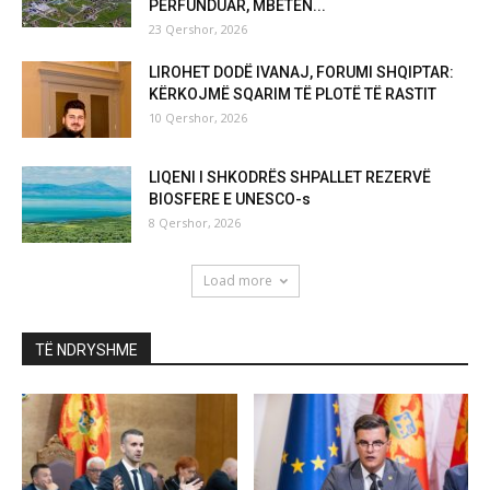
PËRFUNDUAR, MBETEN...
23 Qershor, 2026
LIROHET DODË IVANAJ, FORUMI SHQIPTAR:
KËRKOJMË SQARIM TË PLOTË TË RASTIT
10 Qershor, 2026
LIQENI I SHKODRËS SHPALLET REZERVË
BIOSFERE E UNESCO-s
8 Qershor, 2026
Load more
TË NDRYSHME