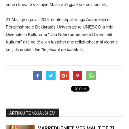
edhe i ftova të vizitojnë Malin e Zi gjatë sezonit turistik.
21 Maji që nga viti 2001 është shpallur nga Asambleja e
Përgjithshme e Deklaratës Universale të UNESCO-s mbi
Diversitetin Kulturor si “Dita Ndërkombëtare e Diversitetit
Kulturor” ditë në të cilën festohet dhe reflektohet mbi vlerat e
këtij diversiteti dhe “të jetuarit së bashku”.
ARTIKUJ TË NGJAJSHËM
MARRËDHËNIET MES MALIT TË ZI