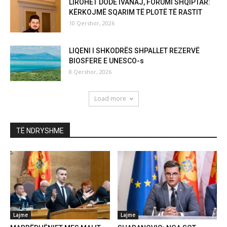
LIROHET DODË IVANAJ, FORUMI SHQIPTAR:
KËRKOJMË SQARIM TË PLOTË TË RASTIT
10 Qershor, 2026
LIQENI I SHKODRËS SHPALLET REZERVË
BIOSFERE E UNESCO-s
8 Qershor, 2026
Load more
TË NDRYSHME
Lajme
Lajme