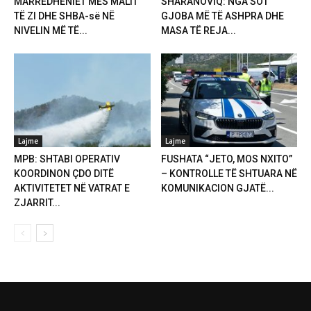
MARRËDHËNIET MES MALIT
SHARANOVIQ: NGA SOT
TË ZI DHE SHBA-së NË
GJOBA MË TË ASHPRA DHE
NIVELIN MË TË...
MASA TË REJA...
Lajme
Lajme
MPB: SHTABI OPERATIV
FUSHATA “JETO, MOS NXITO”
KOORDINON ÇDO DITË
– KONTROLLE TË SHTUARA NË
AKTIVITETET NË VATRAT E
KOMUNIKACION GJATË...
ZJARRIT...