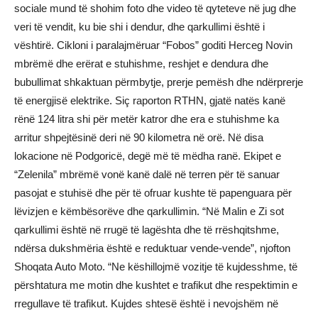
sociale mund të shohim foto dhe video të qyteteve në jug dhe
veri të vendit, ku bie shi i dendur, dhe qarkullimi është i
vështirë. Cikloni i paralajmëruar “Fobos” goditi Herceg Novin
mbrëmë dhe erërat e stuhishme, reshjet e dendura dhe
bubullimat shkaktuan përmbytje, prerje pemësh dhe ndërprerje
të energjisë elektrike. Siç raporton RTHN, gjatë natës kanë
rënë 124 litra shi për metër katror dhe era e stuhishme ka
arritur shpejtësinë deri në 90 kilometra në orë. Në disa
lokacione në Podgoricë, degë më të mëdha ranë. Ekipet e
“Zelenila” mbrëmë vonë kanë dalë në terren për të sanuar
pasojat e stuhisë dhe për të ofruar kushte të papenguara për
lëvizjen e këmbësorëve dhe qarkullimin. “Në Malin e Zi sot
qarkullimi është në rrugë të lagështa dhe të rrëshqitshme,
ndërsa dukshmëria është e reduktuar vende-vende”, njofton
Shoqata Auto Moto. “Ne këshillojmë vozitje të kujdesshme, të
përshtatura me motin dhe kushtet e trafikut dhe respektimin e
rregullave të trafikut. Kujdes shtesë është i nevojshëm në