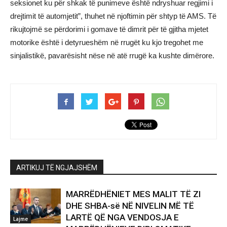
seksionet ku për shkak të punimeve është ndryshuar regjimi i
drejtimit të automjetit”, thuhet në njoftimin për shtyp të AMS. Të
rikujtojmë se përdorimi i gomave të dimrit për të gjitha mjetet
motorike është i detyrueshëm në rrugët ku kjo tregohet me
sinjalistikë, pavarësisht nëse në atë rrugë ka kushte dimërore.
ARTIKUJ TË NGJAJSHËM
MARRËDHËNIET MES MALIT TË ZI
DHE SHBA-së NË NIVELIN MË TË
LARTË QË NGA VENDOSJA E
Lajme