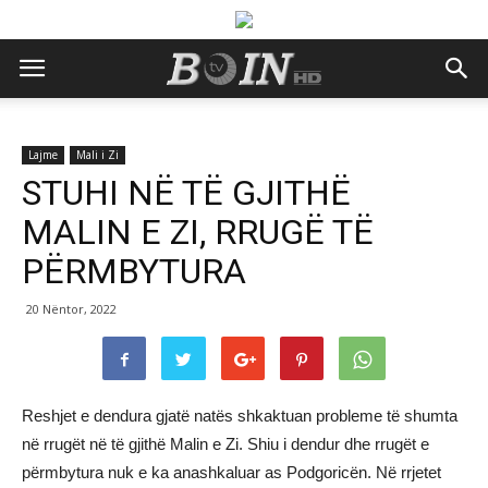
Lajme
Mali i Zi
STUHI NË TË GJITHË
MALIN E ZI, RRUGË TË
PËRMBYTURA
20 Nëntor, 2022
Reshjet e dendura gjatë natës shkaktuan probleme të shumta
në rrugët në të gjithë Malin e Zi. Shiu i dendur dhe rrugët e
përmbytura nuk e ka anashkaluar as Podgoricën. Në rrjetet