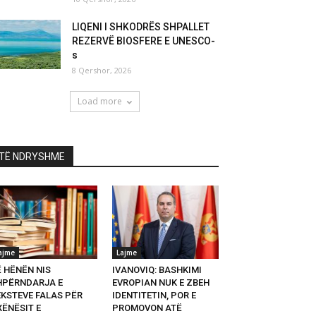
LIQENI I SHKODRËS SHPALLET
REZERVË BIOSFERE E UNESCO-
s
8 Qershor, 2026
Load more
TË NDRYSHME
ajme
Lajme
Ë HËNËN NIS
IVANOVIQ: BASHKIMI
HPËRNDARJA E
EVROPIAN NUK E ZBEH
EKSTEVE FALAS PËR
IDENTITETIN, POR E
XËNËSIT E
PROMOVON ATË