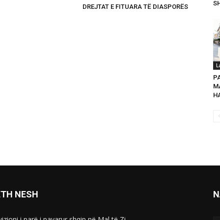
SH
DREJTAT E FITUARA TË DIASPORËS
L
P
MA
HA
ETH NESH
N
izioni i parë i pavarur shqip në Mal të Zi