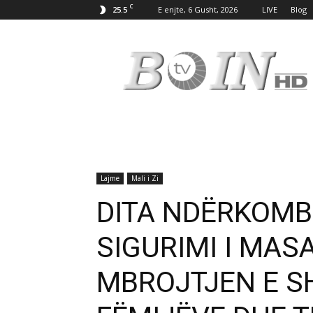
C
25.5
E enjte, 6 Gusht, 2026
LIVE
Blog
Tv
Boin
Lajme
Mali i Zi
DITA NDËRKOMB
SIGURIMI I MAS
MBROJTJEN E S