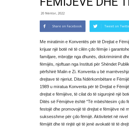
FËMIJËVE DHE T
20 Nëntor, 2022
Share on Facebook
Tweet on Twitt
Me miratimin e Konventës për të Drejtat e Fëmij
krijuar një botë në të cilën çdo fëmije i garantohe
familjare, mbrojtje nga dhunës, diskriminimit d
fëmijës, njoftuan nga Instituti për Shëndet Pub
përfshirë Malin e Zi. Konventa u bë marrëveshja
drejtave të njeriut. Dita Ndërkombëtare e Fëmijë
1989 u miratua Konventa për të Drejtat e Fëmijë
drejtat e fëmijëve, të cilat do të sigurojnë një bo
Ditës së Fëmijëve është “Të mbështesim çdo fëm
festojë dhe promovojë të drejtat e fëmijëve në 
suksesshme për çdo fëmijë. Aktivitetet në nivel
fëmijët dhe të rinjtë që të jenë avokatë të të dre