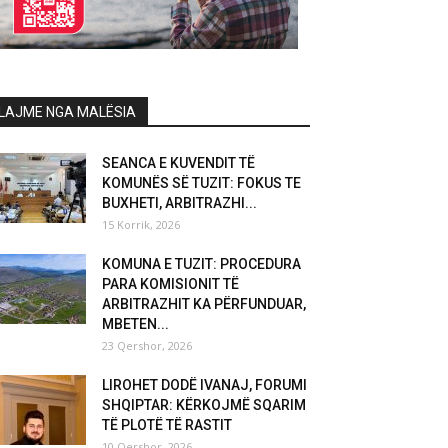
LAJME NGA MALËSIA
SEANCA E KUVENDIT TË
KOMUNËS SË TUZIT: FOKUS TE
BUXHETI, ARBITRAZHI...
15 Korrik, 2026
KOMUNA E TUZIT: PROCEDURA
PARA KOMISIONIT TË
ARBITRAZHIT KA PËRFUNDUAR,
MBETEN...
23 Qershor, 2026
LIROHET DODË IVANAJ, FORUMI
SHQIPTAR: KËRKOJMË SQARIM
TË PLOTË TË RASTIT
10 Qershor, 2026