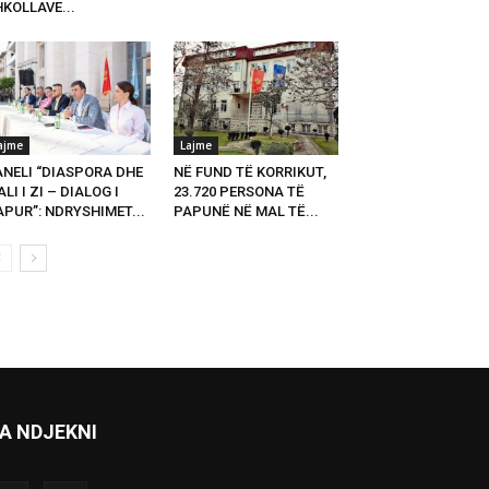
KOLLAVE...
ajme
Lajme
ANELI “DIASPORA DHE
NË FUND TË KORRIKUT,
LI I ZI – DIALOG I
23.720 PERSONA TË
PUR”: NDRYSHIMET...
PAPUNË NË MAL TË...
A NDJEKNI