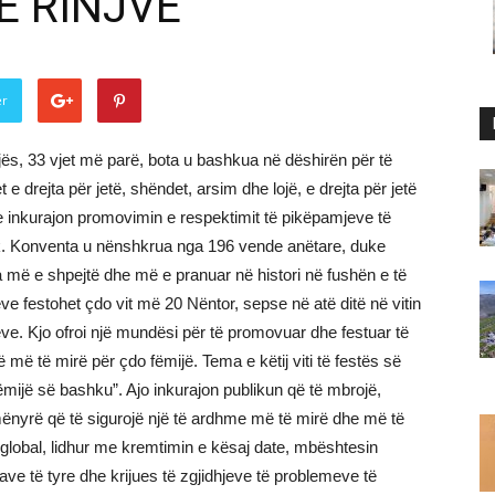
Ë RINJVE
er
ës, 33 vjet më parë, bota u bashkua në dëshirën për të
t e drejta për jetë, shëndet, arsim dhe lojë, e drejta për jetë
he inkurajon promovimin e respektimit të pikëpamjeve të
lik. Konventa u nënshkrua nga 196 vende anëtare, duke
 më e shpejtë dhe më e pranuar në histori në fushën e të
ve festohet çdo vit më 20 Nëntor, sepse në atë ditë në vitin
ve. Kjo ofroi një mundësi për të promovuar dhe festuar të
të më të mirë për çdo fëmijë. Tema e këtij viti të festës së
ijë së bashku”. Ajo inkurajon publikun që të mbrojë,
mënyrë që të sigurojë një të ardhme më të mirë dhe më të
 global, lidhur me kremtimin e kësaj date, mbështesin
jtave të tyre dhe krijues të zgjidhjeve të problemeve të