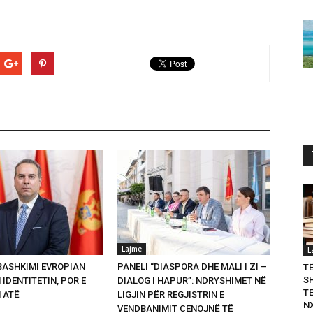
Lajme
L
 BASHKIMI EVROPIAN
PANELI “DIASPORA DHE MALI I ZI –
T
S
 IDENTITETIN, POR E
DIALOG I HAPUR”: NDRYSHIMET NË
T
 ATË
LIGJIN PËR REGJISTRIN E
N
VENDBANIMIT CENOJNË TË