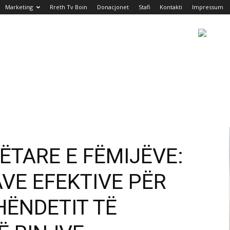
Marketing
Rreth Tv Boin
Donacjonet
Stafi
Kontakti
Impressum
ËTARE E FËMIJËVE:
AVE EFEKTIVE PËR
HËNDETIT TË