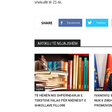
shekullit të 21-të.
SHARE
Facebook
Twitter
ARTIKUJ TË NGJAJSHËM
Lajme
Lajme
TË HËNËN NIS SHPËRNDARJA E
IVANOVIQ:
TEKSTEVE FALAS PËR NXËNËSIT E
NUK E ZBEH
SHKOLLAVE FILLORE
PROMOVON