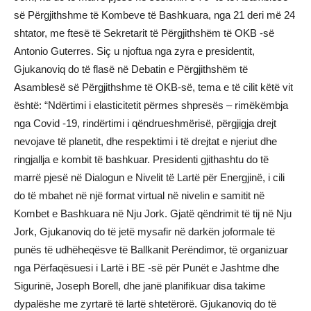
së Përgjithshme të Kombeve të Bashkuara, nga 21 deri më 24
shtator, me ftesë të Sekretarit të Përgjithshëm të OKB -së
Antonio Guterres. Siç u njoftua nga zyra e presidentit,
Gjukanoviq do të flasë në Debatin e Përgjithshëm të
Asamblesë së Përgjithshme të OKB-së, tema e të cilit këtë vit
është: “Ndërtimi i elasticitetit përmes shpresës – rimëkëmbja
nga Covid -19, rindërtimi i qëndrueshmërisë, përgjigja drejt
nevojave të planetit, dhe respektimi i të drejtat e njeriut dhe
ringjallja e kombit të bashkuar. Presidenti gjithashtu do të
marrë pjesë në Dialogun e Nivelit të Lartë për Energjinë, i cili
do të mbahet në një format virtual në nivelin e samitit në
Kombet e Bashkuara në Nju Jork. Gjatë qëndrimit të tij në Nju
Jork, Gjukanoviq do të jetë mysafir në darkën joformale të
punës të udhëheqësve të Ballkanit Perëndimor, të organizuar
nga Përfaqësuesi i Lartë i BE -së për Punët e Jashtme dhe
Sigurinë, Joseph Borell, dhe janë planifikuar disa takime
dypalëshe me zyrtarë të lartë shtetërorë. Gjukanoviq do të