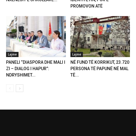
PROMOVON ATË
Lajme
Lajme
PANELI “DIASPORA DHE MALI I
NË FUND TË KORRIKUT, 23.720
ZI – DIALOG I HAPUR”:
PERSONA TË PAPUNË NË MAL
NDRYSHIMET...
TË...