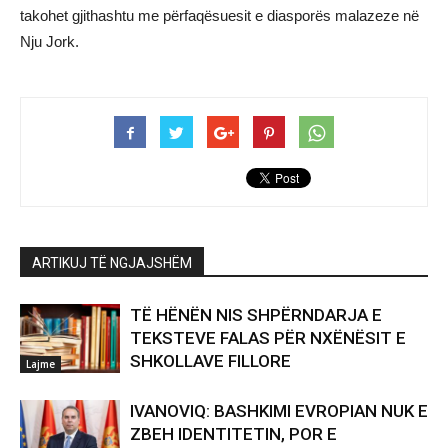
takohet gjithashtu me përfaqësuesit e diasporës malazeze në
Nju Jork.
ARTIKUJ TË NGJAJSHËM
TË HËNËN NIS SHPËRNDARJA E
TEKSTEVE FALAS PËR NXËNËSIT E
SHKOLLAVE FILLORE
Lajme
IVANOVIQ: BASHKIMI EVROPIAN NUK E
ZBEH IDENTITETIN, POR E