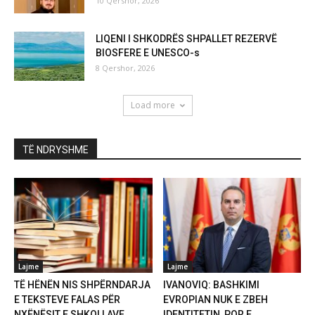
10 Qershor, 2026
LIQENI I SHKODRËS SHPALLET REZERVË
BIOSFERE E UNESCO-s
8 Qershor, 2026
Load more
TË NDRYSHME
Lajme
Lajme
TË HËNËN NIS SHPËRNDARJA
IVANOVIQ: BASHKIMI
E TEKSTEVE FALAS PËR
EVROPIAN NUK E ZBEH
NXËNËSIT E SHKOLLAVE...
IDENTITETIN, POR E