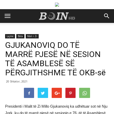
Lajme
Bota
Mali i Zi
GJUKANOVIQ DO TË
MARRË PJESË NË SESION
TË ASAMBLESË SË
PËRGJITHSHME TË OKB-së
20 Shtator, 2021
Presidenti i Malit të Zi Millo Gjukanoviq ka udhëtuar sot në Nju
Jork, ku do të marrë pjesë në sesionin e 76 -të të Asamblesë