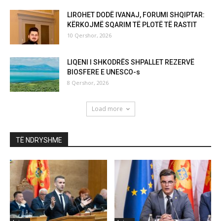
LIROHET DODË IVANAJ, FORUMI SHQIPTAR:
KËRKOJMË SQARIM TË PLOTË TË RASTIT
10 Qershor, 2026
LIQENI I SHKODRËS SHPALLET REZERVË
BIOSFERE E UNESCO-s
8 Qershor, 2026
Load more
TË NDRYSHME