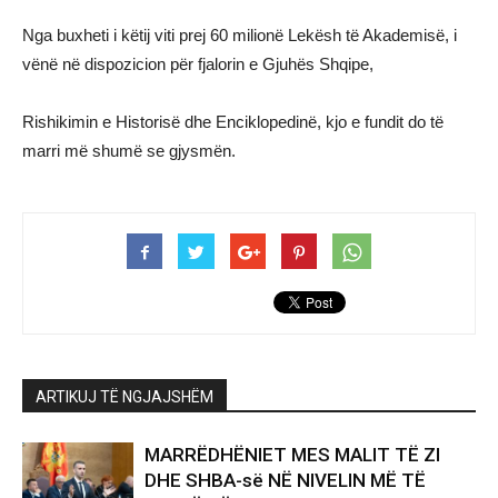
Nga buxheti i këtij viti prej 60 milionë Lekësh të Akademisë, i
vënë në dispozicion për fjalorin e Gjuhës Shqipe,
Rishikimin e Historisë dhe Enciklopedinë, kjo e fundit do të
marri më shumë se gjysmën.
ARTIKUJ TË NGJAJSHËM
MARRËDHËNIET MES MALIT TË ZI
DHE SHBA-së NË NIVELIN MË TË