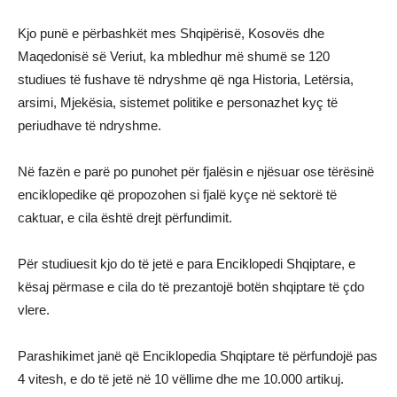
Kjo punë e përbashkët mes Shqipërisë, Kosovës dhe
Maqedonisë së Veriut, ka mbledhur më shumë se 120
studiues të fushave të ndryshme që nga Historia, Letërsia,
arsimi, Mjekësia, sistemet politike e personazhet kyç të
periudhave të ndryshme.
Në fazën e parë po punohet për fjalësin e njësuar ose tërësinë
enciklopedike që propozohen si fjalë kyçe në sektorë të
caktuar, e cila është drejt përfundimit.
Për studiuesit kjo do të jetë e para Enciklopedi Shqiptare, e
kësaj përmase e cila do të prezantojë botën shqiptare të çdo
vlere.
Parashikimet janë që Enciklopedia Shqiptare të përfundojë pas
4 vitesh, e do të jetë në 10 vëllime dhe me 10.000 artikuj.