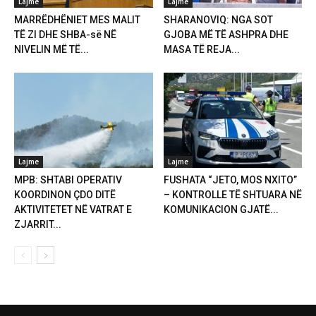
Lajme
Lajme
MARRËDHËNIET MES MALIT
SHARANOVIQ: NGA SOT
TË ZI DHE SHBA-së NË
GJOBA MË TË ASHPRA DHE
NIVELIN MË TË...
MASA TË REJA...
Lajme
Lajme
MPB: SHTABI OPERATIV
FUSHATA “JETO, MOS NXITO”
KOORDINON ÇDO DITË
– KONTROLLE TË SHTUARA NË
AKTIVITETET NË VATRAT E
KOMUNIKACION GJATË...
ZJARRIT...