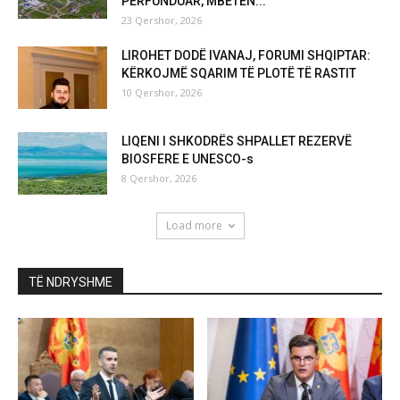
PËRFUNDUAR, MBETEN...
23 Qershor, 2026
LIROHET DODË IVANAJ, FORUMI SHQIPTAR:
KËRKOJMË SQARIM TË PLOTË TË RASTIT
10 Qershor, 2026
LIQENI I SHKODRËS SHPALLET REZERVË
BIOSFERE E UNESCO-s
8 Qershor, 2026
Load more
TË NDRYSHME