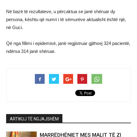
Në bazë të rezultateve, u përcaktua se janë shëruar dy
persona, kështu që numri i të sëmurëve aktualisht është një,
në Guci.
Që nga fillimi i epidemisë, janë regjistruar gjithsej 324 pacientë,
ndërsa 314 janë shëruar.
ARTIKUJ TË NGJAJSHËM
MARRËDHËNIET MES MALIT TË ZI