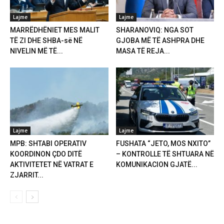
Lajme
Lajme
MARRËDHËNIET MES MALIT
SHARANOVIQ: NGA SOT
TË ZI DHE SHBA-së NË
GJOBA MË TË ASHPRA DHE
NIVELIN MË TË...
MASA TË REJA...
Lajme
Lajme
MPB: SHTABI OPERATIV
FUSHATA “JETO, MOS NXITO”
KOORDINON ÇDO DITË
– KONTROLLE TË SHTUARA NË
AKTIVITETET NË VATRAT E
KOMUNIKACION GJATË...
ZJARRIT...