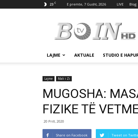
C
23
E premte, 7 Gusht, 2026
LIVE
Blog
Tv
Boin
LAJME
AKTUALE
STUDIO E HAPU
Lajme
Mali i Zi
MUGOSHA: MASA
FIZIKE TË VETM
20 Prill, 2020
Share on Facebook
Tweet on Twitt