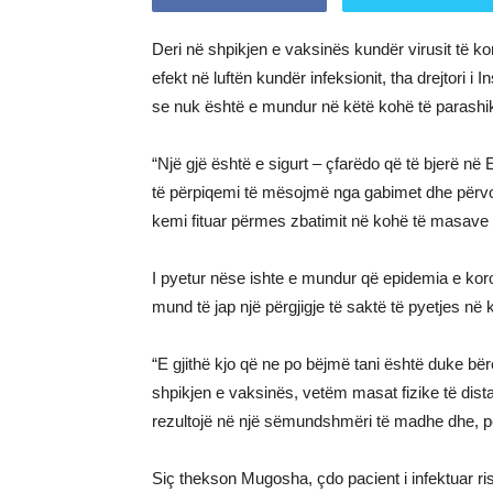
Deri në shpikjen e vaksinës kundër virusit të k
efekt në luftën kundër infeksionit, tha drejtori i
se nuk është e mundur në këtë kohë të parashik
“Një gjë është e sigurt – çfarëdo që të bjerë në 
të përpiqemi të mësojmë nga gabimet dhe përvoja
kemi fituar përmes zbatimit në kohë të masave 
I pyetur nëse ishte e mundur që epidemia e koro
mund të jap një përgjigje të saktë të pyetjes në 
“E gjithë kjo që ne po bëjmë tani është duke bër
shpikjen e vaksinës, vetëm masat fizike të dist
rezultojë në një sëmundshmëri të madhe dhe, pë
Siç thekson Mugosha, çdo pacient i infektuar r