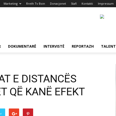
Marketing
Rreth Tv Boin
Donacjonet
Stafi
Kontakti
Impressum
R
DOKUMENTARË
INTERVISTË
REPORTAZH
TALENT
T E DISTANCËS
ET QË KANË EFEKT
er