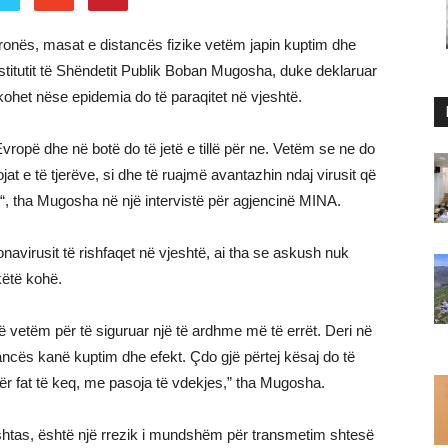
oronës, masat e distancës fizike vetëm japin kuptim dhe
 Institutit të Shëndetit Publik Boban Mugosha, duke deklaruar
ohet nëse epidemia do të paraqitet në vjeshtë.
Evropë dhe në botë do të jetë e tillë për ne. Vetëm se ne do
t e të tjerëve, si dhe të ruajmë avantazhin ndaj virusit që
“, tha Mugosha në një intervistë për agjencinë MINA.
navirusit të rishfaqet në vjeshtë, ai tha se askush nuk
këtë kohë.
ë vetëm për të siguruar një të ardhme më të errët. Deri në
ancës kanë kuptim dhe efekt. Çdo gjë përtej kësaj do të
r fat të keq, me pasoja të vdekjes,” tha Mugosha.
ishtas, është një rrezik i mundshëm për transmetim shtesë