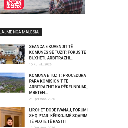
LAJME NGA MALËSIA
SEANCA E KUVENDIT TË
KOMUNËS SË TUZIT: FOKUS TE
BUXHETI, ARBITRAZHI...
15 Korrik, 2026
KOMUNA E TUZIT: PROCEDURA
PARA KOMISIONIT TË
ARBITRAZHIT KA PËRFUNDUAR,
MBETEN...
23 Qershor, 2026
LIROHET DODË IVANAJ, FORUMI
SHQIPTAR: KËRKOJMË SQARIM
TË PLOTË TË RASTIT
10 Qershor, 2026