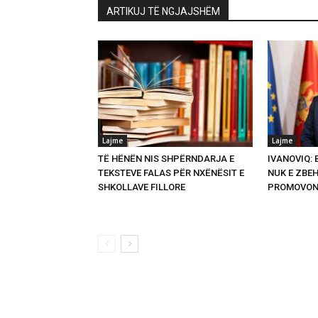
ARTIKUJ TË NGJAJSHËM
Lajme
Lajme
TË HËNËN NIS SHPËRNDARJA E
IVANOVIQ:
TEKSTEVE FALAS PËR NXËNËSIT E
NUK E ZBEH
SHKOLLAVE FILLORE
PROMOVON