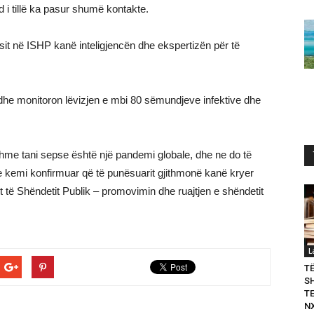
id i tillë ka pasur shumë kontakte.
it në ISHP kanë inteligjencën dhe ekspertizën për të
dhe monitoron lëvizjen e mbi 80 sëmundjeve infektive dhe
me tani sepse është një pandemi globale, dhe ne do të
 kemi konfirmuar që të punësuarit gjithmonë kanë kryer
it të Shëndetit Publik – promovimin dhe ruajtjen e shëndetit
L
T
S
T
N