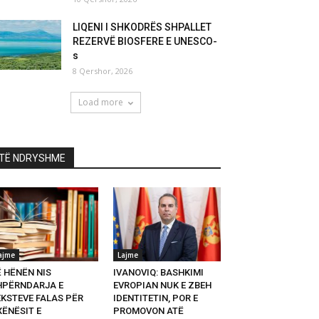
LIQENI I SHKODRËS SHPALLET
REZERVË BIOSFERE E UNESCO-
s
8 Qershor, 2026
Load more
TË NDRYSHME
ajme
Lajme
Ë HËNËN NIS
IVANOVIQ: BASHKIMI
HPËRNDARJA E
EVROPIAN NUK E ZBEH
EKSTEVE FALAS PËR
IDENTITETIN, POR E
XËNËSIT E
PROMOVON ATË