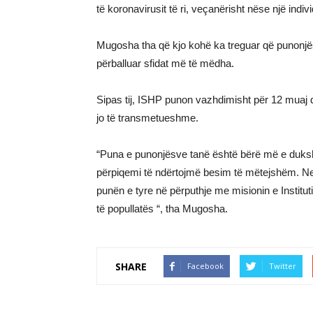
të koronavirusit të ri, veçanërisht nëse një indiv
Mugosha tha që kjo kohë ka treguar që punonjës
përballuar sfidat më të mëdha.
Sipas tij, ISHP punon vazhdimisht për 12 muaj 
jo të transmetueshme.
“Puna e punonjësve tanë është bërë më e duksh
përpiqemi të ndërtojmë besim të mëtejshëm. Ne
punën e tyre në përputhje me misionin e Institut
të popullatës “, tha Mugosha.
SHARE
Facebook
Twitter