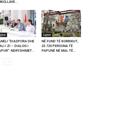
KOLLAVE...
ajme
Lajme
ANELI “DIASPORA DHE
NË FUND TË KORRIKUT,
LI I ZI – DIALOG I
23.720 PERSONA TË
PUR”: NDRYSHIMET...
PAPUNË NË MAL TË...