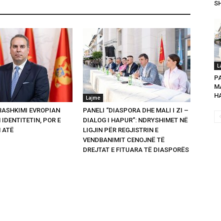
SH
L
P
MA
HA
Lajme
 BASHKIMI EVROPIAN
PANELI “DIASPORA DHE MALI I ZI –
 IDENTITETIN, POR E
DIALOG I HAPUR”: NDRYSHIMET NË
 ATË
LIGJIN PËR REGJISTRIN E
VENDBANIMIT CENOJNË TË
DREJTAT E FITUARA TË DIASPORËS