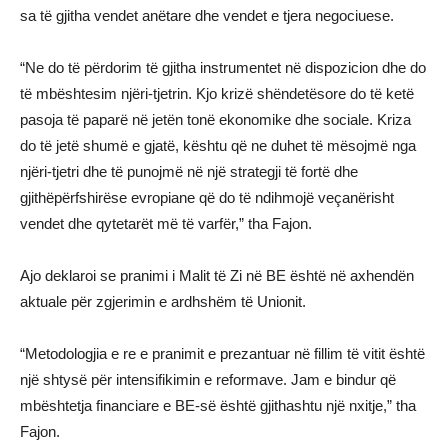
sa të gjitha vendet anëtare dhe vendet e tjera negociuese.
“Ne do të përdorim të gjitha instrumentet në dispozicion dhe do
të mbështesim njëri-tjetrin. Kjo krizë shëndetësore do të ketë
pasoja të paparë në jetën tonë ekonomike dhe sociale. Kriza
do të jetë shumë e gjatë, kështu që ne duhet të mësojmë nga
njëri-tjetri dhe të punojmë në një strategji të fortë dhe
gjithëpërfshirëse evropiane që do të ndihmojë veçanërisht
vendet dhe qytetarët më të varfër,” tha Fajon.
Ajo deklaroi se pranimi i Malit të Zi në BE është në axhendën
aktuale për zgjerimin e ardhshëm të Unionit.
“Metodologjia e re e pranimit e prezantuar në fillim të vitit është
një shtysë për intensifikimin e reformave. Jam e bindur që
mbështetja financiare e BE-së është gjithashtu një nxitje,” tha
Fajon.