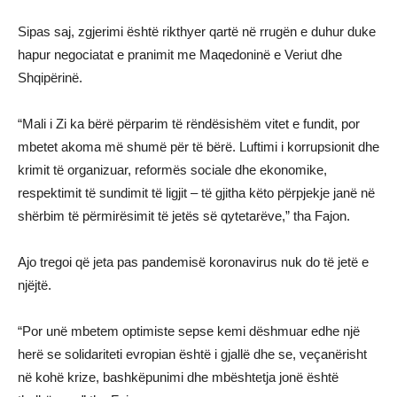
Sipas saj, zgjerimi është rikthyer qartë në rrugën e duhur duke
hapur negociatat e pranimit me Maqedoninë e Veriut dhe
Shqipërinë.
“Mali i Zi ka bërë përparim të rëndësishëm vitet e fundit, por
mbetet akoma më shumë për të bërë. Luftimi i korrupsionit dhe
krimit të organizuar, reformës sociale dhe ekonomike,
respektimit të sundimit të ligjit – të gjitha këto përpjekje janë në
shërbim të përmirësimit të jetës së qytetarëve,” tha Fajon.
Ajo tregoi që jeta pas pandemisë koronavirus nuk do të jetë e
njëjtë.
“Por unë mbetem optimiste sepse kemi dëshmuar edhe një
herë se solidariteti evropian është i gjallë dhe se, veçanërisht
në kohë krize, bashkëpunimi dhe mbështetja jonë është