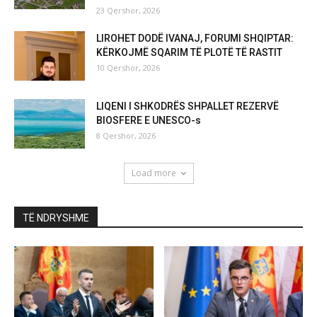
23 Qershor, 2026
LIROHET DODË IVANAJ, FORUMI SHQIPTAR:
KËRKOJMË SQARIM TË PLOTË TË RASTIT
10 Qershor, 2026
LIQENI I SHKODRËS SHPALLET REZERVË
BIOSFERE E UNESCO-s
8 Qershor, 2026
Load more
TË NDRYSHME