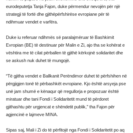
eurodeputetja Tanja Fajon, duke përmendur nevojën për një
strategji të fortë dhe gjithëpërfshirëse evropiane për të
ndihmuar vendet e varfëra.
Duke iu referuar ndihmës së paralajmëruar të Bashkimit
Evropian (BE) të destinuar për Malin e Zi, ajo tha se kohërat e
vështira me të cilat përballen të gjithë kërkojnë solidaritet dhe
se askush nuk duhet të mungojë.
“Të gjitha vendet e Ballkanit Perëndimor duhet të përfshihen në
përgjigjen tonë të përbashkët evropiane. Kjo është arsyeja pse
unë jam shumë e kënaqur që rregullorja e propozuar është
miratuar dhe tani Fondi i Solidaritetit mund të përdoret
gjithashtu për urgjencat e shëndetit publik,” tha Fajon për
agjencinë e lajmeve MINA.
Sipas saj, Mali i Zi do të përfitojë nga Fondi i Solidaritetit po aq