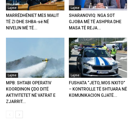
Lajme
Lajme
MARRËDHËNIET MES MALIT
SHARANOVIQ: NGA SOT
TË ZI DHE SHBA-së NË
GJOBA MË TË ASHPRA DHE
NIVELIN MË TË...
MASA TË REJA...
Lajme
Lajme
MPB: SHTABI OPERATIV
FUSHATA “JETO, MOS NXITO”
KOORDINON ÇDO DITË
– KONTROLLE TË SHTUARA NË
AKTIVITETET NË VATRAT E
KOMUNIKACION GJATË...
ZJARRIT...