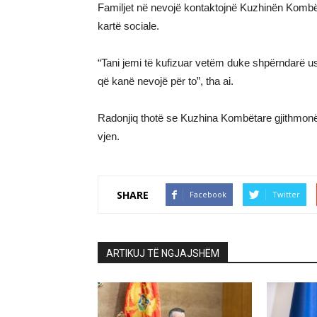
Familjet në nevojë kontaktojnë Kuzhinën Kombët
kartë sociale.
“Tani jemi të kufizuar vetëm duke shpërndarë
që kanë nevojë për to”, tha ai.
Radonjiq thotë se Kuzhina Kombëtare gjithmon
vjen.
SHARE
Facebook
Twitter
ARTIKUJ TË NGJAJSHËM