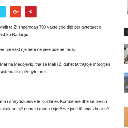
er
alit të Zi shpërndan 700 vakte çdo ditë për qytetarët e
 Mishko Radonjiq.
ër një vakt një herë në javë ose në muaj.
arina Medojeviq, tha se Mali i Zi duhet ta trajtojë mbrojtjen
sistematike për qytetarët.
 numri i shfrytëzuesve të Kuzhinës Kombëtare dhe se presin
shkak se një numër i madh i njerëzve janë të angazhuar në