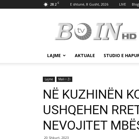
C
28.2
E shtunë, 8 Gusht, 2026
LIVE
Blog
Tv
Boin
LAJME
AKTUALE
STUDIO E HAPU
Lajme
Mali i Zi
NË KUZHINËN K
USHQEHEN RRET
NEVOJITET MBËS
20 Shkurt, 2023