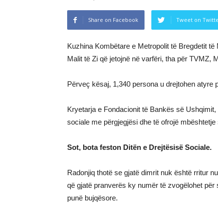
Share on Facebook
Tweet on Twitt
Kuzhina Kombëtare e Metropolit të Bregdetit të M
Malit të Zi që jetojnë në varfëri, tha për TVMZ,
Përveç kësaj, 1,340 persona u drejtohen atyre p
Kryetarja e Fondacionit të Bankës së Ushqimit, M
sociale me përgjegjësi dhe të ofrojë mbështetje 
Sot, bota feston Ditën e Drejtësisë Sociale.
Radonjiq thotë se gjatë dimrit nuk është rritur
që gjatë pranverës ky numër të zvogëlohet për 
punë bujqësore.