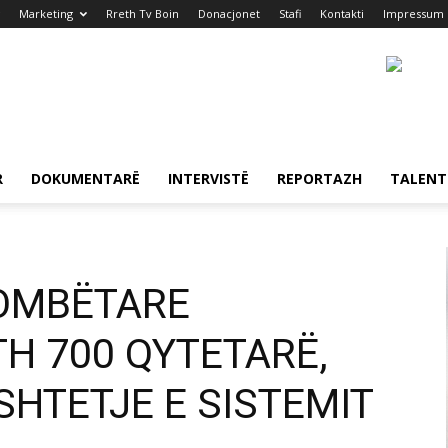
Marketing
Rreth Tv Boin
Donacjonet
Stafi
Kontakti
Impressum
R
DOKUMENTARË
INTERVISTË
REPORTAZH
TALENT
OMBËTARE
H 700 QYTETARË,
HTETJE E SISTEMIT