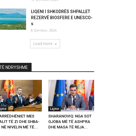
LIQENI I SHKODRËS SHPALLET
REZERVË BIOSFERE E UNESCO-
s
8 Qershor, 2026
Load more
TË NDRYSHME
ajme
Lajme
ARRËDHËNIET MES
SHARANOVIQ: NGA SOT
LIT TË ZI DHE SHBA-
GJOBA MË TË ASHPRA
 NË NIVELIN MË TË...
DHE MASA TË REJA...