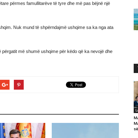
are përmes famullitarëve të tyre dhe më pas bëjnë një
 ushqim. Nuk mund të shpërndajmë ushqime sa ka nga ata
ë përgatit më shumë ushqime për këdo që ka nevojë dhe
L
M
MA
së