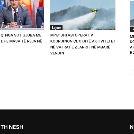
Lajme
L
Q: NGA SOT GJOBA MË
MPB: SHTABI OPERATIV
M
 DHE MASA TË REJA NË
KOORDINON ÇDO DITË AKTIVITETET
K
NË VATRAT E ZJARRIT NË MBARË
A
E 
VENDIN
ETH NESH
N