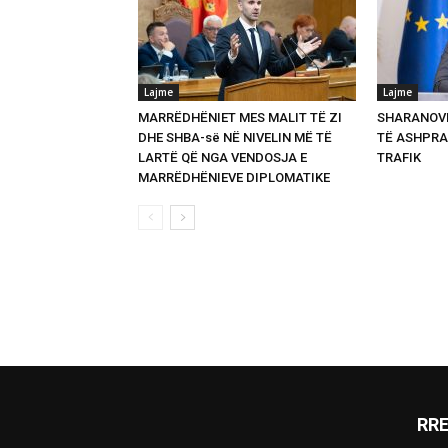
Lajme
Lajme
MARRËDHËNIET MES MALIT TË ZI
SHARANOVI
DHE SHBA-së NË NIVELIN MË TË
TË ASHPRA
LARTË QË NGA VENDOSJA E
TRAFIK
MARRËDHËNIEVE DIPLOMATIKE
RR