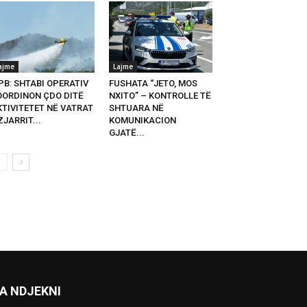
ajme
Lajme
PB: SHTABI OPERATIV
FUSHATA “JETO, MOS
OORDINON ÇDO DITË
NXITO” – KONTROLLE TË
KTIVITETET NË VATRAT
SHTUARA NË
ZJARRIT...
KOMUNIKACION
GJATË...
A NDJEKNI