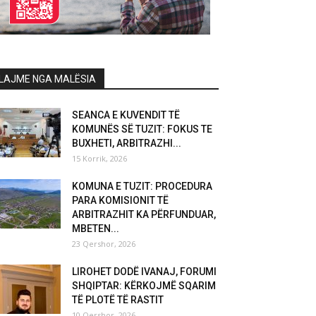
LAJME NGA MALËSIA
SEANCA E KUVENDIT TË
KOMUNËS SË TUZIT: FOKUS TE
BUXHETI, ARBITRAZHI...
15 Korrik, 2026
KOMUNA E TUZIT: PROCEDURA
PARA KOMISIONIT TË
ARBITRAZHIT KA PËRFUNDUAR,
MBETEN...
23 Qershor, 2026
LIROHET DODË IVANAJ, FORUMI
SHQIPTAR: KËRKOJMË SQARIM
TË PLOTË TË RASTIT
10 Qershor, 2026