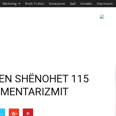
Marketing
Rreth Tv Boin
Donacjonet
Stafi
Kontakti
Impressum
JEN SHËNOHET 115
AMENTARIZMIT
er