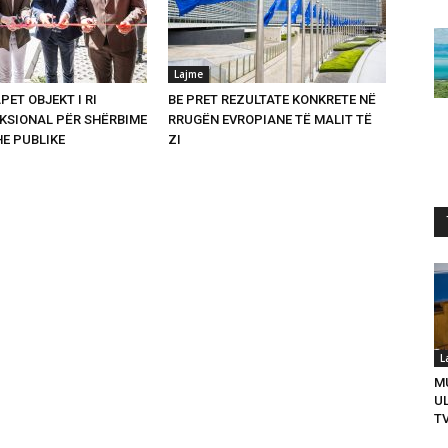
Lajme
PET OBJEKT I RI
BE PRET REZULTATE KONKRETE NË
SIONAL PËR SHËRBIME
RRUGËN EVROPIANE TË MALIT TË
HE PUBLIKE
ZI
L
M
U
T