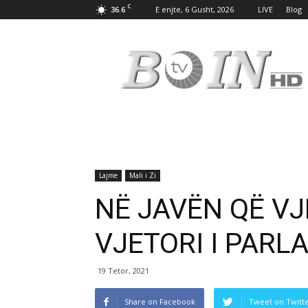
C
36.6
E enjte, 6 Gusht, 2026
LIVE
Blog
Tv
Boin
Lajme
Mali i Zi
NË JAVËN QË V
VJETORI I PARL
19 Tetor, 2021
Share on Facebook
Tweet on Twitt