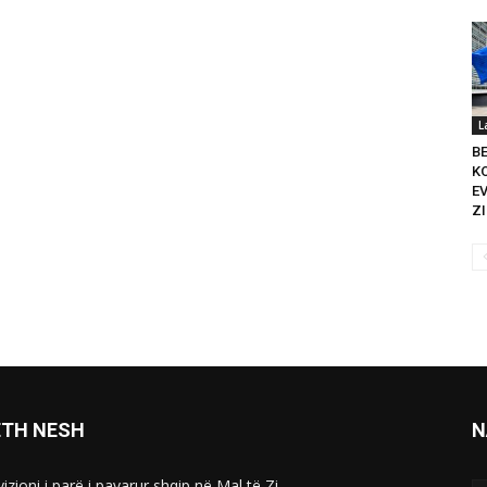
L
B
K
E
ZI
ETH NESH
N
izioni i parë i pavarur shqip në Mal të Zi