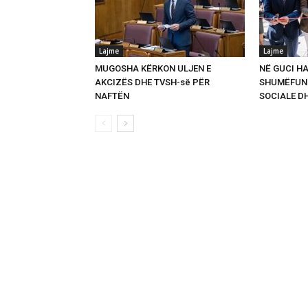
Lajme
Lajme
MUGOSHA KËRKON ULJEN E
NË GUCI HA
AKCIZËS DHE TVSH-së PËR
SHUMËFUNK
NAFTËN
SOCIALE D