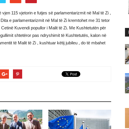
ë vjen 115 vjetorin e futjes së parlamentarizmit në Mal të Zi ,
Dita e parlamentarizmit në Mal të Zi kremtohet me 31 tetor
ë Cetinë Kuvendi popullor i Malit të Zi. Me Kushtetutën për
egullimit shtetëror pas ndryshimit të Kushtetutës, kalon në
tit të Malit të Zi , kushtuar këtij jubileu , do të mbahet