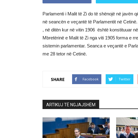
Parlamenti i Malit të Zi do të shënojë në javën q
në seancën e veçantë të Parlamentit në Cetinë. 
, në ditën kur në vitin 1906 është konstituuar n
Mbretërinë e Malit të Zi nga viti 1905 forma e rr
sistemin parlamentar. Seanca e veçantë e Parlamen
me 28 tetor në Cetinë.
SHARE
Facebook
Twitter
ARTIKUJ TË NGJAJSHËM