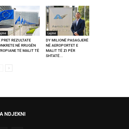
ajme
Lajme
E PRET REZULTATE
DY MILIONË PASAGJERË
ONKRETE NË RRUGËN
NË AEROPORTET E
VROPIANE TË MALIT TË
MALIT TË ZI PËR
SHTATË...
A NDJEKNI