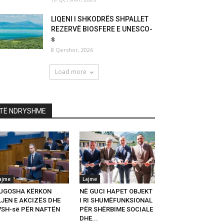
LIQENI I SHKODRËS SHPALLET
REZERVË BIOSFERE E UNESCO-
s
8 Qershor, 2026
Load more
TË NDRYSHME
ajme
Lajme
UGOSHA KËRKON
NË GUCI HAPET OBJEKT
LJEN E AKCIZËS DHE
I RI SHUMËFUNKSIONAL
VSH-së PËR NAFTËN
PËR SHËRBIME SOCIALE
DHE...