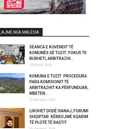
LAJME NGA MALËSIA
SEANCA E KUVENDIT TË
KOMUNËS SË TUZIT: FOKUS TE
BUXHETI, ARBITRAZHI...
15 Korrik, 2026
KOMUNA E TUZIT: PROCEDURA
PARA KOMISIONIT TË
ARBITRAZHIT KA PËRFUNDUAR,
MBETEN...
23 Qershor, 2026
LIROHET DODË IVANAJ, FORUMI
SHQIPTAR: KËRKOJMË SQARIM
TË PLOTË TË RASTIT
10 Qershor, 2026