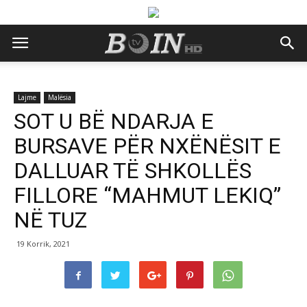
Lajme
Malësia
SOT U BË NDARJA E
BURSAVE PËR NXËNËSIT E
DALLUAR TË SHKOLLËS
FILLORE “MAHMUT LEKIQ”
NË TUZ
19 Korrik, 2021