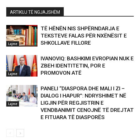
ARTIKUJ TË NGJAJSHËM
TË HËNËN NIS SHPËRNDARJA E
TEKSTEVE FALAS PËR NXËNËSIT E
SHKOLLAVE FILLORE
Lajme
IVANOVIQ: BASHKIMI EVROPIAN NUK E
ZBEH IDENTITETIN, POR E
PROMOVON ATË
Lajme
PANELI “DIASPORA DHE MALI I ZI –
DIALOG I HAPUR”: NDRYSHIMET NË
LIGJIN PËR REGJISTRIN E
Lajme
VENDBANIMIT CENOJNË TË DREJTAT
E FITUARA TË DIASPORËS