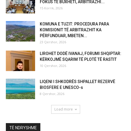
FOKUS TE BUXHETI, ARBITRAZHI...
15 Korrik, 2026
KOMUNA E TUZIT: PROCEDURA PARA
KOMISIONIT TË ARBITRAZHIT KA
PËRFUNDUAR, MBETEN...
23 Qershor, 2026
LIROHET DODË IVANAJ, FORUMI SHQIPTAR:
KËRKOJMË SQARIM TË PLOTË TË RASTIT
10 Qershor, 2026
LIQENI I SHKODRËS SHPALLET REZERVË
BIOSFERE E UNESCO-s
8 Qershor, 2026
Load more
TË NDRYSHME