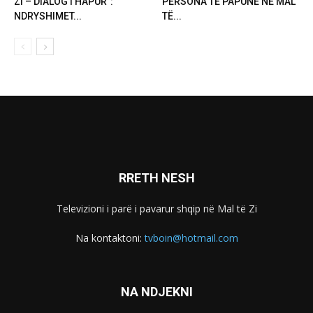
ZI – DIALOG I HAPUR”:
PERSONA TË PAPUNË NË MAL
NDRYSHIMET...
TË...
RRETH NESH
Televizioni i parë i pavarur shqip në Mal të Zi
Na kontaktoni:
tvboin@hotmail.com
NA NDJEKNI