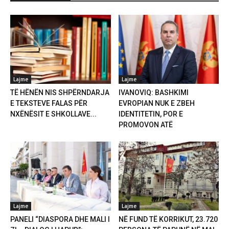
Lajme
Lajme
TË HËNËN NIS SHPËRNDARJA
IVANOVIQ: BASHKIMI
E TEKSTEVE FALAS PËR
EVROPIAN NUK E ZBEH
NXËNËSIT E SHKOLLAVE...
IDENTITETIN, POR E
PROMOVON ATË
Lajme
Lajme
PANELI “DIASPORA DHE MALI I
NË FUND TË KORRIKUT, 23.720