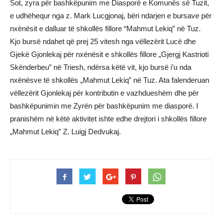
Sot, zyra për bashkëpunim me Diasporë e Komunës së Tuzit,
e udhëhequr nga z. Mark Lucgjonaj, bëri ndarjen e bursave për
nxënësit e dalluar të shkollës fillore “Mahmut Lekiq” në Tuz.
Kjo bursë ndahet që prej 25 vitesh nga vëllezërit Lucë dhe
Gjekë Gjonlekaj për nxënësit e shkollës fillore „Gjergj Kastrioti
Skënderbeu” në Triesh, ndërsa këtë vit, kjo bursë i’u nda
nxënësve të shkollës „Mahmut Lekiq” në Tuz. Ata falenderuan
vëllezërit Gjonlekaj për kontributin e vazhdueshëm dhe për
bashkëpunimin me Zyrën për bashkëpunim me diasporë. I
pranishëm në këtë aktivitet ishte edhe drejtori i shkollës fillore
„Mahmut Lekiq” Z. Luigj Dedvukaj.