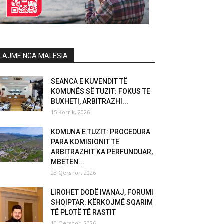
LAJME NGA MALËSIA
SEANCA E KUVENDIT TË
KOMUNËS SË TUZIT: FOKUS TE
BUXHETI, ARBITRAZHI...
15 Korrik, 2026
KOMUNA E TUZIT: PROCEDURA
PARA KOMISIONIT TË
ARBITRAZHIT KA PËRFUNDUAR,
MBETEN...
23 Qershor, 2026
LIROHET DODË IVANAJ, FORUMI
SHQIPTAR: KËRKOJMË SQARIM
TË PLOTË TË RASTIT
10 Qershor, 2026