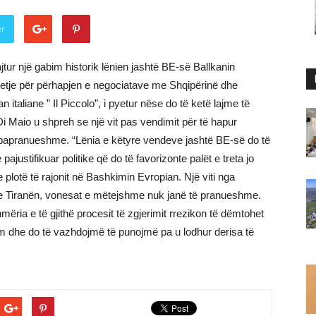
er
ajtur një gabim historik lënien jashtë BE-së Ballkanin
etje për përhapjen e negociatave me Shqipërinë dhe
 italiane ” Il Piccolo”, i pyetur nëse do të ketë lajme të
 Maio u shpreh se një vit pas vendimit për të hapur
 papranueshme. “Lënia e këtyre vendeve jashtë BE-së do të
pajustifikuar politike që do të favorizonte palët e treta jo
plotë të rajonit në Bashkimin Evropian. Një viti nga
e Tiranën, vonesat e mëtejshme nuk janë të pranueshme.
ria e të gjithë procesit të zgjerimit rrezikon të dëmtohet
m dhe do të vazhdojmë të punojmë pa u lodhur derisa të