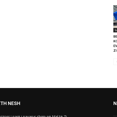
L
B
K
E
ZI
ETH NESH
N
izioni i parë i pavarur shqip në Mal të Zi