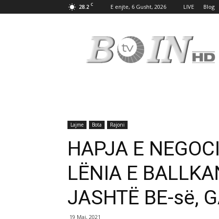
C
28.2
E enjte, 6 Gusht, 2026
LIVE
Blog
Tv
Boin
Lajme
Bota
Rajoni
HAPJA E NEGOCI
LËNIA E BALLK
JASHTË BE-së, 
19 Maj, 2021