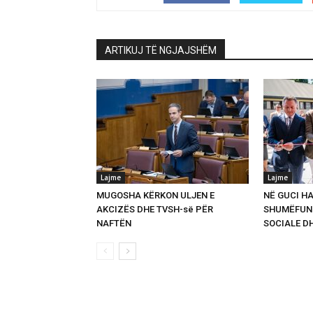
ARTIKUJ TË NGJAJSHËM
Lajme
Lajme
MUGOSHA KËRKON ULJEN E
NË GUCI HA
AKCIZËS DHE TVSH-së PËR
SHUMËFUNK
NAFTËN
SOCIALE D