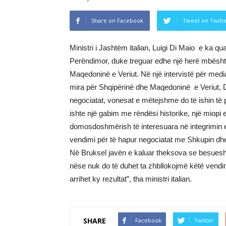
Share on Facebook
Tweet on Twitt
Ministri i Jashtëm italian, Luigi Di Maio e ka qu
Perëndimor, duke treguar edhe një herë mbësht
Maqedoninë e Veriut. Në një intervistë për median
mira për Shqipërinë dhe Maqedoninë e Veriut, Di
negociatat, vonesat e mëtejshme do të ishin të
ishte një gabim me rëndësi historike, një miopi e 
domosdoshmërish të interesuara në integrimin e 
vendimi për të hapur negociatat me Shkupin dh
Në Bruksel javën e kaluar theksova se besueshmë
nëse nuk do të duhet ta zhbllokojmë këtë vendi
arrihet ky rezultat”, tha ministri italian.
SHARE
Facebook
Twitter