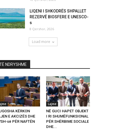
LIQENI I SHKODRËS SHPALLET
REZERVË BIOSFERE E UNESCO-
s
8 Qershor, 2026
Load more
TË NDRYSHME
ajme
Lajme
UGOSHA KËRKON
NË GUCI HAPET OBJEKT
LJEN E AKCIZËS DHE
I RI SHUMËFUNKSIONAL
VSH-së PËR NAFTËN
PËR SHËRBIME SOCIALE
DHE...