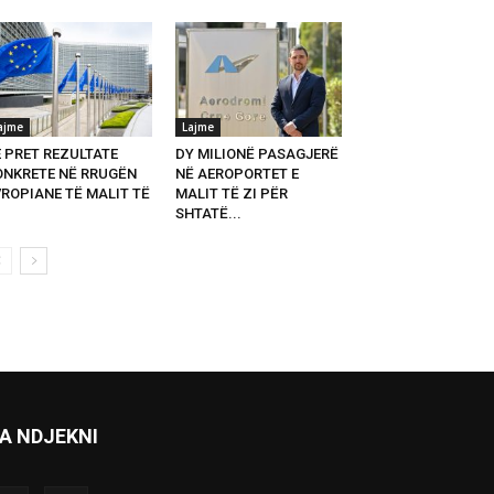
ajme
Lajme
E PRET REZULTATE
DY MILIONË PASAGJERË
ONKRETE NË RRUGËN
NË AEROPORTET E
VROPIANE TË MALIT TË
MALIT TË ZI PËR
SHTATË...
A NDJEKNI