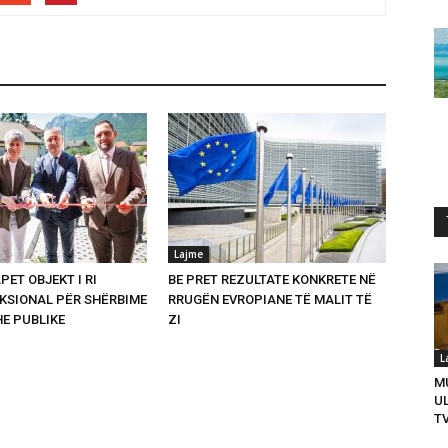
Lajme
PET OBJEKT I RI
BE PRET REZULTATE KONKRETE NË
SIONAL PËR SHËRBIME
RRUGËN EVROPIANE TË MALIT TË
HE PUBLIKE
ZI
L
M
U
T