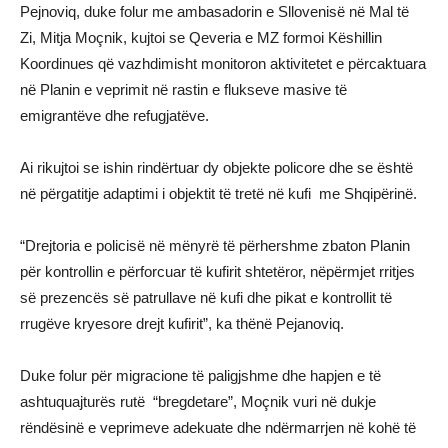
Pejnoviq, duke folur me ambasadorin e Sllovenisë në Mal të
Zi, Mitja Moçnik, kujtoi se Qeveria e MZ formoi Këshillin
Koordinues që vazhdimisht monitoron aktivitetet e përcaktuara
në Planin e veprimit në rastin e flukseve masive të
emigrantëve dhe refugjatëve.
Ai rikujtoi se ishin rindërtuar dy objekte policore dhe se është
në përgatitje adaptimi i objektit të tretë në kufi me Shqipërinë.
“Drejtoria e policisë në mënyrë të përhershme zbaton Planin
për kontrollin e përforcuar të kufirit shtetëror, nëpërmjet rritjes
së prezencës së patrullave në kufi dhe pikat e kontrollit të
rrugëve kryesore drejt kufirit”, ka thënë Pejanoviq.
Duke folur për migracione të paligjshme dhe hapjen e të
ashtuquajturës rutë “bregdetare”, Moçnik vuri në dukje
rëndësinë e veprimeve adekuate dhe ndërmarrjen në kohë të