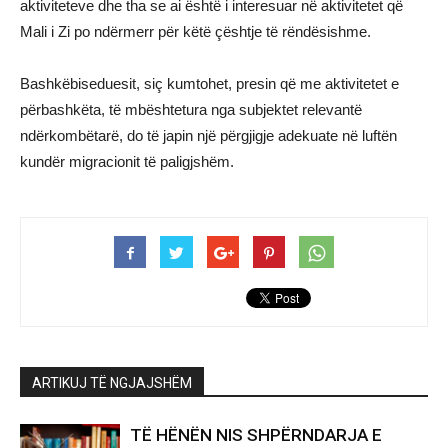
aktiviteteve dhe tha se ai është i interesuar në aktivitetet që
Mali i Zi po ndërmerr për këtë çështje të rëndësishme.
Bashkëbiseduesit, siç kumtohet, presin që me aktivitetet e
përbashkëta, të mbështetura nga subjektet relevantë
ndërkombëtarë, do të japin një përgjigje adekuate në luftën
kundër migracionit të paligjshëm.
ARTIKUJ TË NGJAJSHËM
TË HËNËN NIS SHPËRNDARJA E