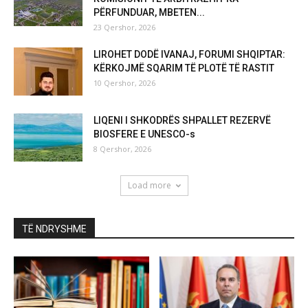
PËRFUNDUAR, MBETEN...
23 Qershor, 2026
LIROHET DODË IVANAJ, FORUMI SHQIPTAR:
KËRKOJMË SQARIM TË PLOTË TË RASTIT
10 Qershor, 2026
LIQENI I SHKODRËS SHPALLET REZERVË
BIOSFERE E UNESCO-s
8 Qershor, 2026
Load more
TË NDRYSHME