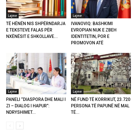
Lajme
Lajme
TË HËNËN NIS SHPËRNDARJA
IVANOVIQ: BASHKIMI
E TEKSTEVE FALAS PËR
EVROPIAN NUK E ZBEH
NXËNËSIT E SHKOLLAVE...
IDENTITETIN, POR E
PROMOVON ATË
Lajme
Lajme
PANELI “DIASPORA DHE MALI I
NË FUND TË KORRIKUT, 23.720
ZI – DIALOG I HAPUR”:
PERSONA TË PAPUNË NË MAL
NDRYSHIMET...
TË...