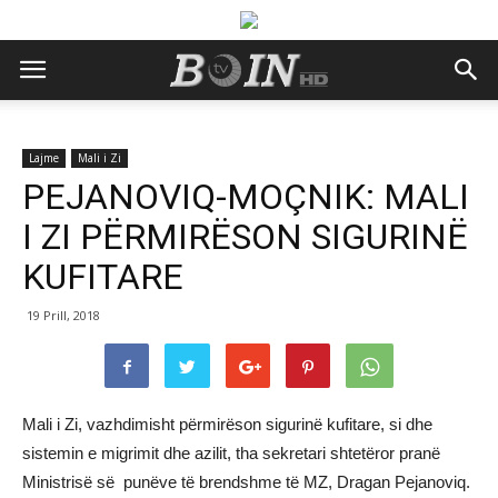
Lajme
Mali i Zi
PEJANOVIQ-MOÇNIK: MALI
I ZI PËRMIRËSON SIGURINË
KUFITARE
19 Prill, 2018
Mali i Zi, vazhdimisht përmirëson sigurinë kufitare, si dhe
sistemin e migrimit dhe azilit, tha sekretari shtetëror pranë
Ministrisë së punëve të brendshme të MZ, Dragan Pejanoviq.