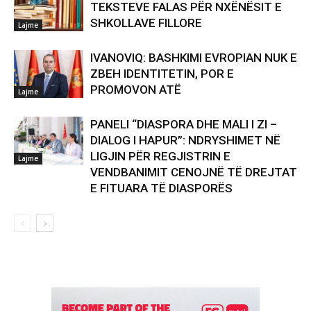
TEKSTEVE FALAS PËR NXËNËSIT E
SHKOLLAVE FILLORE
Lajme
IVANOVIQ: BASHKIMI EVROPIAN NUK E
ZBEH IDENTITETIN, POR E
PROMOVON ATË
Lajme
PANELI “DIASPORA DHE MALI I ZI –
DIALOG I HAPUR”: NDRYSHIMET NË
LIGJIN PËR REGJISTRIN E
Lajme
VENDBANIMIT CENOJNË TË DREJTAT
E FITUARA TË DIASPORËS