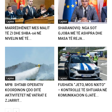
Lajme
Lajme
MARRËDHËNIET MES MALIT
SHARANOVIQ: NGA SOT
TË ZI DHE SHBA-së NË
GJOBA MË TË ASHPRA DHE
NIVELIN MË TË...
MASA TË REJA...
Lajme
Lajme
MPB: SHTABI OPERATIV
FUSHATA “JETO, MOS NXITO”
KOORDINON ÇDO DITË
– KONTROLLE TË SHTUARA NË
AKTIVITETET NË VATRAT E
KOMUNIKACION GJATË...
ZJARRIT...