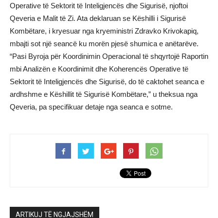
Operative të Sektorit të Inteligjencës dhe Sigurisë, njoftoi
Qeveria e Malit të Zi. Ata deklaruan se Këshilli i Sigurisë
Kombëtare, i kryesuar nga kryeministri Zdravko Krivokapiq,
mbajti sot një seancë ku morën pjesë shumica e anëtarëve.
“Pasi Byroja për Koordinimin Operacional të shqyrtojë Raportin
mbi Analizën e Koordinimit dhe Koherencës Operative të
Sektorit të Inteligjencës dhe Sigurisë, do të caktohet seanca e
ardhshme e Këshillit të Sigurisë Kombëtare,” u theksua nga
Qeveria, pa specifikuar detaje nga seanca e sotme.
ARTIKUJ TË NGJAJSHËM