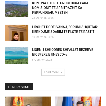
KOMUNA E TUZIT: PROCEDURA PARA
KOMISIONIT TË ARBITRAZHIT KA
PËRFUNDUAR, MBETEN...
23 Qershor, 2026
LIROHET DODË IVANAJ, FORUMI SHQIPTAR:
KËRKOJMË SQARIM TË PLOTË TË RASTIT
10 Qershor, 2026
LIQENI I SHKODRËS SHPALLET REZERVË
BIOSFERE E UNESCO-s
8 Qershor, 2026
Load more
TË NDRYSHME