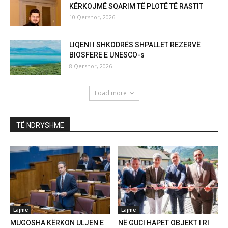
KËRKOJMË SQARIM TË PLOTË TË RASTIT
10 Qershor, 2026
LIQENI I SHKODRËS SHPALLET REZERVË
BIOSFERE E UNESCO-s
8 Qershor, 2026
Load more
TË NDRYSHME
Lajme
Lajme
MUGOSHA KËRKON ULJEN E
NË GUCI HAPET OBJEKT I RI