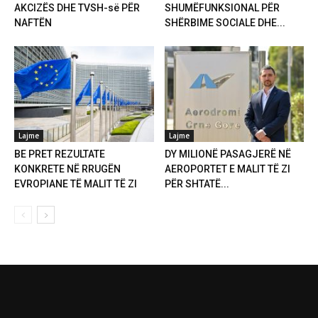
AKCIZËS DHE TVSH-së PËR
SHUMËFUNKSIONAL PËR
NAFTËN
SHËRBIME SOCIALE DHE...
Lajme
Lajme
BE PRET REZULTATE
DY MILIONË PASAGJERË NË
KONKRETE NË RRUGËN
AEROPORTET E MALIT TË ZI
EVROPIANE TË MALIT TË ZI
PËR SHTATË...