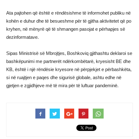
Ata pajtohen që është e rëndësishme të informohet publiku në
kohën e duhur dhe të besueshme për të gjitha aktivitetet që po
kryhen, në mënyrë që të shmangen pasojat e përhapjes së
dezinformatave.
Sipas Ministrisë së Mbrojtjes, Boshkoviq gjithashtu deklaroi se
bashkëpunimi me partnerët ndërkombëtarë, kryesisht BE dhe
KB, është i një rëndësie kryesore në përpjekjet e përbashkëta,
si në ruajtjen e paqes dhe sigurisë globale, ashtu edhe në
gjetjen e zgjidhjeve më të mira për të luftuar pandeminë.