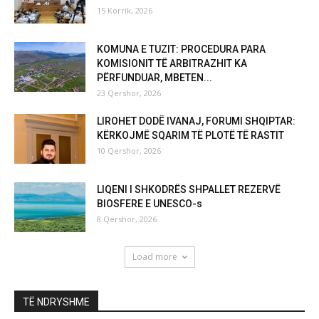
15 Korrik, 2026
KOMUNA E TUZIT: PROCEDURA PARA
KOMISIONIT TË ARBITRAZHIT KA
PËRFUNDUAR, MBETEN...
23 Qershor, 2026
LIROHET DODË IVANAJ, FORUMI SHQIPTAR:
KËRKOJMË SQARIM TË PLOTË TË RASTIT
10 Qershor, 2026
LIQENI I SHKODRËS SHPALLET REZERVË
BIOSFERE E UNESCO-s
8 Qershor, 2026
Load more
TË NDRYSHME