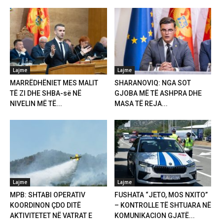
Lajme
Lajme
MARRËDHËNIET MES MALIT
SHARANOVIQ: NGA SOT
TË ZI DHE SHBA-së NË
GJOBA MË TË ASHPRA DHE
NIVELIN MË TË...
MASA TË REJA...
Lajme
Lajme
MPB: SHTABI OPERATIV
FUSHATA “JETO, MOS NXITO”
KOORDINON ÇDO DITË
– KONTROLLE TË SHTUARA NË
AKTIVITETET NË VATRAT E
KOMUNIKACION GJATË...