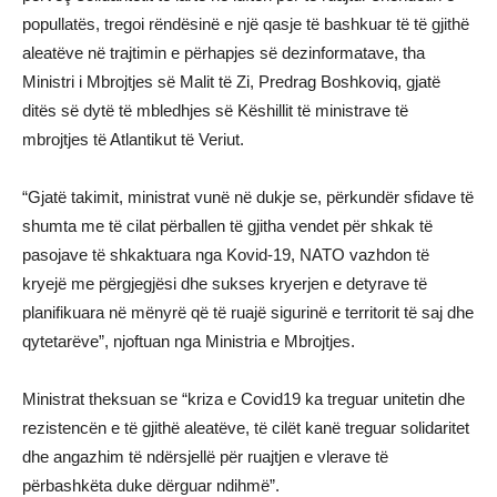
popullatës, tregoi rëndësinë e një qasje të bashkuar të të gjithë
aleatëve në trajtimin e përhapjes së dezinformatave, tha
Ministri i Mbrojtjes së Malit të Zi, Predrag Boshkoviq, gjatë
ditës së dytë të mbledhjes së Këshillit të ministrave të
mbrojtjes të Atlantikut të Veriut.
“Gjatë takimit, ministrat vunë në dukje se, përkundër sfidave të
shumta me të cilat përballen të gjitha vendet për shkak të
pasojave të shkaktuara nga Kovid-19, NATO vazhdon të
kryejë me përgjegjësi dhe sukses kryerjen e detyrave të
planifikuara në mënyrë që të ruajë sigurinë e territorit të saj dhe
qytetarëve”, njoftuan nga Ministria e Mbrojtjes.
Ministrat theksuan se “kriza e Covid19 ka treguar unitetin dhe
rezistencën e të gjithë aleatëve, të cilët kanë treguar solidaritet
dhe angazhim të ndërsjellë për ruajtjen e vlerave të
përbashkëta duke dërguar ndihmë”.