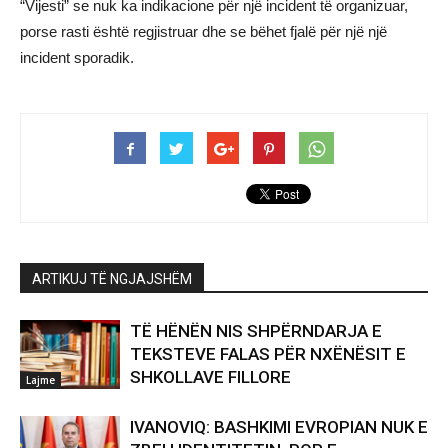
“Vijesti” se nuk ka indikacione për një incident të organizuar,
porse rasti është regjistruar dhe se bëhet fjalë për një një
incident sporadik.
ARTIKUJ TË NGJAJSHËM
TË HËNËN NIS SHPËRNDARJA E
TEKSTEVE FALAS PËR NXËNËSIT E
SHKOLLAVE FILLORE
Lajme
IVANOVIQ: BASHKIMI EVROPIAN NUK E