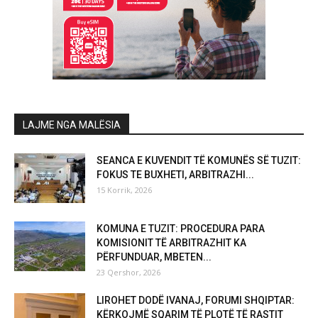
LAJME NGA MALËSIA
SEANCA E KUVENDIT TË KOMUNËS SË TUZIT:
FOKUS TE BUXHETI, ARBITRAZHI...
15 Korrik, 2026
KOMUNA E TUZIT: PROCEDURA PARA
KOMISIONIT TË ARBITRAZHIT KA
PËRFUNDUAR, MBETEN...
23 Qershor, 2026
LIROHET DODË IVANAJ, FORUMI SHQIPTAR:
KËRKOJMË SQARIM TË PLOTË TË RASTIT