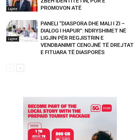
ZBEH IDENTITETIN, POR E
PROMOVON ATË
Lajme
PANELI “DIASPORA DHE MALI I ZI –
DIALOG I HAPUR”: NDRYSHIMET NË
LIGJIN PËR REGJISTRIN E
Lajme
VENDBANIMIT CENOJNË TË DREJTAT
E FITUARA TË DIASPORËS