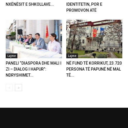
NXËNËSIT E SHKOLLAVE...
IDENTITETIN, POR E
PROMOVON ATË
Lajme
Lajme
PANELI “DIASPORA DHE MALI I
NË FUND TË KORRIKUT, 23.720
ZI – DIALOG I HAPUR”:
PERSONA TË PAPUNË NË MAL
NDRYSHIMET...
TË...