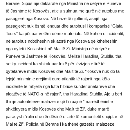
Berane. Sipas një deklarate nga Ministria në detyrë e Punëve
të Jashtme të Kosovës, atje u sulmua me gurë një autobus me
pasagjerë nga Kosova. Në bazë të njoftimit, asnjë nga
pasagjerët nuk është lënduar dhe autobusi i kompanisë “Gjafa
Tours” ka pësuar vetëm dëme materiale. Në kohën e incidentit,
në autobus ndodheshin skiatorë nga Kosova që ktheheshin
nga qyteti i Kollashinit në Mal të Zi. Ministrja në detyrë e
Punëve të Jashtme të Kosovës, Meliza Haradinaj Stublla, tha
se ky incident ka shkaktuar frikë për lëvizjen e lirë të
qytetarëve midis Kosovës dhe Malit të Zi. “Kosova nuk do ta
lejojë minimin e drejtimit euro-atlantik të rajonit nga këto
incidente të mbjella nga lufta hibride kundër anëtarëve dhe
aleatëve të NATO-s në rajon”, tha Haradinaj Stublla. Ajo u bëri
thirrje autoriteteve malazeze që t’i ruajnë “marrëdhëniet e
shkëlqyera midis Kosovës dhe Malit të Zi”, duke marrë
parasysh “rolin dhe rëndësinë e lartë të komunitetit shqiptar në
Mal të Zi”. Policia në Berane i ka thënë gazetës malazeze