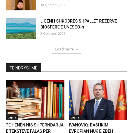
10 Qershor, 2026
LIQENI I SHKODRËS SHPALLET REZERVË
BIOSFERE E UNESCO-s
8 Qershor, 2026
Load more
TË NDRYSHME
Lajme
Lajme
TË HËNËN NIS SHPËRNDARJA
IVANOVIQ: BASHKIMI
E TEKSTEVE FALAS PËR
EVROPIAN NUK E ZBEH