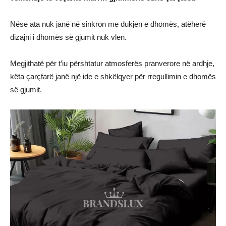
Nëse ata nuk janë në sinkron me dukjen e dhomës, atëherë
dizajni i dhomës së gjumit nuk vlen.
Megjithatë për t’iu përshtatur atmosferës pranverore në ardhje,
këta çarçfarë janë një ide e shkëlqyer për rregullimin e dhomës
së gjumit.