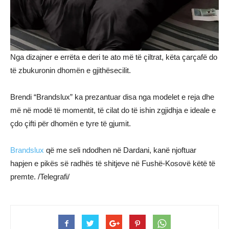
Nga dizajner e errëta e deri te ato më të çiltrat, këta çarçafë do
të zbukuronin dhomën e gjithësecilit.
Brendi “Brandslux” ka prezantuar disa nga modelet e reja dhe
më në modë të momentit, të cilat do të ishin zgjidhja e ideale e
çdo çifti për dhomën e tyre të gjumit.
Brandslux
që me seli ndodhen në Dardani, kanë njoftuar
hapjen e pikës së radhës të shitjeve në Fushë-Kosovë këtë të
premte. /Telegrafi/