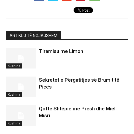
ARTIKUJ TË NGJAJSHËM
Tiramisu me Limon
Kuzhina
Sekretet e Përgatitjes së Brumit të
Picës
Kuzhina
Qofte Shtëpie me Presh dhe Miell
Misri
Kuzhina