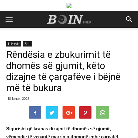
Lifestyle
Stili
Rëndësia e zbukurimit të
dhomës së gjumit, këto
dizajne të çarçafëve i bëjnë
më të bukura
18 Janar, 2023
Sigurisht që krahas dizajnit të dhomës së gjumit,
vëmendje të veçantë marrin gjithmonë edhe çarçafët.