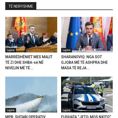
TË NDRYSHME
Lajme
Lajme
MARRËDHËNIET MES MALIT
SHARANOVIQ: NGA SOT
TË ZI DHE SHBA-së NË
GJOBA MË TË ASHPRA DHE
NIVELIN MË TË...
MASA TË REJA...
Lajme
Lajme
MPB: SHTABI OPERATIV
FUSHATA “JETO, MOS NXITO”