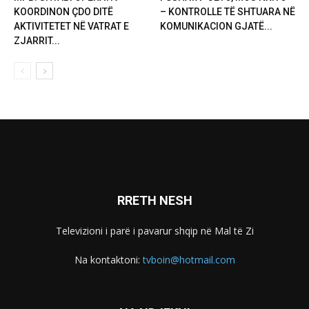
KOORDINON ÇDO DITË
– KONTROLLE TË SHTUARA NË
AKTIVITETET NË VATRAT E
KOMUNIKACION GJATË...
ZJARRIT...
RRETH NESH
Televizioni i parë i pavarur shqip në Mal të Zi
Na kontaktoni:
tvboin@hotmail.com