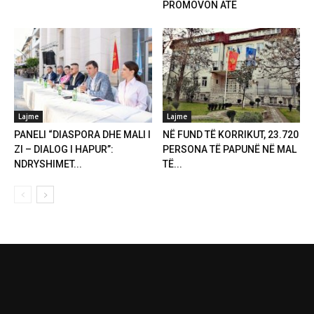
PROMOVON ATË
Lajme
Lajme
PANELI “DIASPORA DHE MALI I
NË FUND TË KORRIKUT, 23.720
ZI – DIALOG I HAPUR”:
PERSONA TË PAPUNË NË MAL
NDRYSHIMET...
TË...