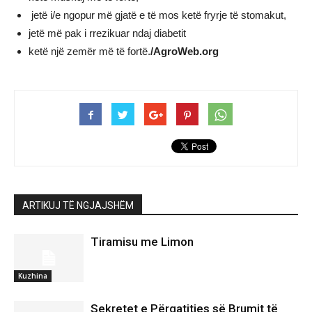
jetë i/e ngopur më gjatë e të mos ketë fryrje të stomakut,
jetë më pak i rrezikuar ndaj diabetit
ketë një zemër më të fortë.
/AgroWeb.org
ARTIKUJ TË NGJAJSHËM
Tiramisu me Limon
Kuzhina
Sekretet e Përgatitjes së Brumit të