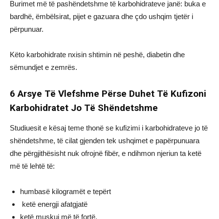
Burimet më të pashëndetshme të karbohidrateve janë: buka e
bardhë, ëmbëlsirat, pijet e gazuara dhe çdo ushqim tjetër i
përpunuar.
Këto karbohidrate nxisin shtimin në peshë, diabetin dhe
sëmundjet e zemrës.
6 Arsye Të Vlefshme Përse Duhet Të Kufizoni
Karbohidratet Jo Të Shëndetshme
Studiuesit e kësaj teme thonë se kufizimi i karbohidrateve jo të
shëndetshme, të cilat gjenden tek ushqimet e papërpunuara
dhe përgjithësisht nuk ofrojnë fibër, e ndihmon njeriun ta ketë
më të lehtë të:
humbasë kilogramët e tepërt
ketë energji afatgjatë
ketë muskuj më të fortë,