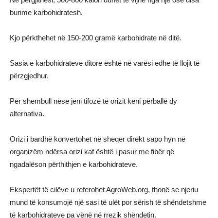
burime karbohidratesh.
Kjo përkthehet në 150-200 gramë karbohidrate në ditë.
Sasia e karbohidrateve ditore është në varësi edhe të llojit të
përzgjedhur.
Për shembull nëse jeni tifozë të orizit keni përballë dy
alternativa.
Orizi i bardhë konvertohet në sheqer direkt sapo hyn në
organizëm ndërsa orizi kaf është i pasur me fibër që
ngadalëson përthithjen e karbohidrateve.
Ekspertët të cilëve u referohet AgroWeb.org, thonë se njeriu
mund të konsumojë një sasi të ulët por sërish të shëndetshme
të karbohidrateve pa vënë në rrezik shëndetin.