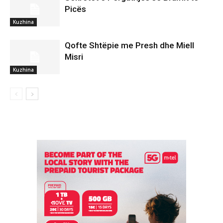
Picës
Kuzhina
Qofte Shtëpie me Presh dhe Miell
Misri
Kuzhina