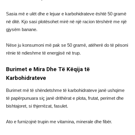
Sasia më e ulët dhe e lejuar e karbohidrateve është 50 gramë
në ditë. Kjo sasi plotësohet mirë në një racion tërshërë me një
gjysëm banane.
Nëse ju konsumoni më pak se 50 gramë, atëherë do të pësoni
rënie të ndieshme të energjisë në trup.
Burimet e Mira Dhe Të Këqija të
Karbohidrateve
Burimet më të shëndetshme të karbohidrateve janë ushqime
të papërpunuara siç janë drithërat e plota, frutat, perimet dhe
bishtajoret, si thjerrëzat, fasulet.
Ato e furnizojnë trupin me vitamina, minerale dhe fibër.