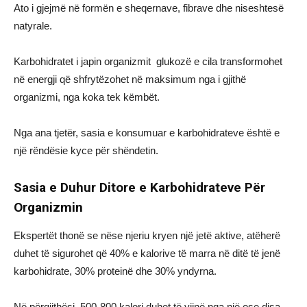
Ato i gjejmë në formën e sheqernave, fibrave dhe niseshtesë
natyrale.
Karbohidratet i japin organizmit glukozë e cila transformohet
në energji që shfrytëzohet në maksimum nga i gjithë
organizmi, nga koka tek këmbët.
Nga ana tjetër, sasia e konsumuar e karbohidrateve është e
një rëndësie kyce për shëndetin.
Sasia e Duhur Ditore e Karbohidrateve Për
Organizmin
Ekspertët thonë se nëse njeriu kryen një jetë aktive, atëherë
duhet të sigurohet që 40% e kalorive të marra në ditë të jenë
karbohidrate, 30% proteinë dhe 30% yndyrna.
Në përgjithësi, 500-800 kalori duhet të vijnë nga një ose disa