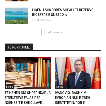
LIQENI I SHKODRËS SHPALLET REZERVË
BIOSFERE E UNESCO-s
8 Qershor, 2026
Load more
TË NDRYSHME
Lajme
Lajme
TË HËNËN NIS SHPËRNDARJA
IVANOVIQ: BASHKIMI
E TEKSTEVE FALAS PËR
EVROPIAN NUK E ZBEH
NXËNËSIT E SHKOLLAVE...
IDENTITETIN, POR E