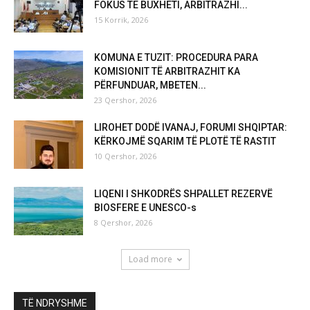
FOKUS TE BUXHETI, ARBITRAZHI...
15 Korrik, 2026
KOMUNA E TUZIT: PROCEDURA PARA
KOMISIONIT TË ARBITRAZHIT KA
PËRFUNDUAR, MBETEN...
23 Qershor, 2026
LIROHET DODË IVANAJ, FORUMI SHQIPTAR:
KËRKOJMË SQARIM TË PLOTË TË RASTIT
10 Qershor, 2026
LIQENI I SHKODRËS SHPALLET REZERVË
BIOSFERE E UNESCO-s
8 Qershor, 2026
Load more
TË NDRYSHME