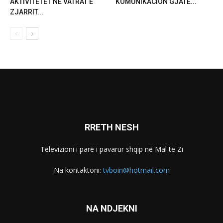
AKTIVITETET NË VATRAT E
KOMUNIKACION GJATË...
ZJARRIT...
RRETH NESH
Televizioni i parë i pavarur shqip në Mal të Zi
Na kontaktoni:
tvboin@hotmail.com
NA NDJEKNI