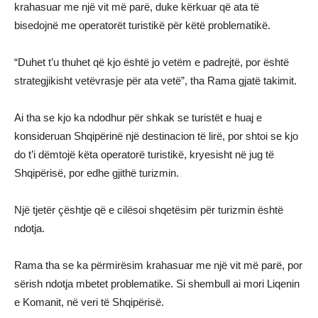
krahasuar me një vit më parë, duke kërkuar që ata të
bisedojnë me operatorët turistikë për këtë problematikë.
“Duhet t’u thuhet që kjo është jo vetëm e padrejtë, por është
strategjikisht vetëvrasje për ata vetë”, tha Rama gjatë takimit.
Ai tha se kjo ka ndodhur për shkak se turistët e huaj e
konsideruan Shqipërinë një destinacion të lirë, por shtoi se kjo
do t’i dëmtojë këta operatorë turistikë, kryesisht në jug të
Shqipërisë, por edhe gjithë turizmin.
Një tjetër çështje që e cilësoi shqetësim për turizmin është
ndotja.
Rama tha se ka përmirësim krahasuar me një vit më parë, por
sërish ndotja mbetet problematike. Si shembull ai mori Liqenin
e Komanit, në veri të Shqipërisë.