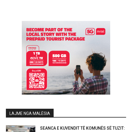
LAJME NGA MALËSIA
SEANCA E KUVENDIT TË KOMUNËS SË TUZIT: