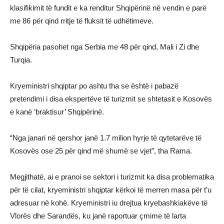
klasifikimit të fundit e ka renditur Shqipërinë në vendin e parë
me 86 për qind rritje të fluksit të udhëtimeve.
Shqipëria pasohet nga Serbia me 48 për qind, Mali i Zi dhe
Turqia.
Kryeministri shqiptar po ashtu tha se është i pabazë
pretendimi i disa ekspertëve të turizmit se shtetasit e Kosovës
e kanë ‘braktisur’ Shqipërinë.
“Nga janari në qershor janë 1.7 milion hyrje të qytetarëve të
Kosovës ose 25 për qind më shumë se vjet”, tha Rama.
Megjithatë, ai e pranoi se sektori i turizmit ka disa problematika
për të cilat, kryeministri shqiptar kërkoi të merren masa për t’u
adresuar në kohë. Kryeministri iu drejtua kryebashkiakëve të
Vlorës dhe Sarandës, ku janë raportuar çmime të larta