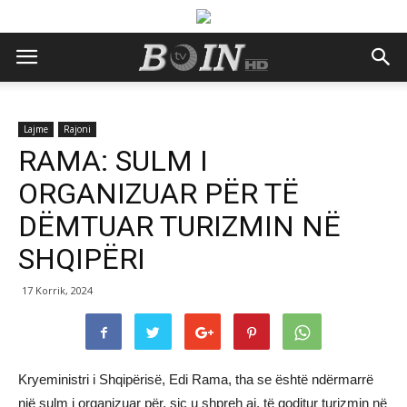
Lajme
Rajoni
RAMA: SULM I
ORGANIZUAR PËR TË
DËMTUAR TURIZMIN NË
SHQIPËRI
17 Korrik, 2024
Kryeministri i Shqipërisë, Edi Rama, tha se është ndërmarrë
një sulm i organizuar për, siç u shpreh ai, të goditur turizmin në