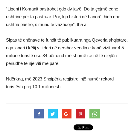
“Liqeni i Komanit pastrohet çdo dy javë. Do ta çojmë edhe
ushtrinë për ta pastruar. Por, kjo histori që banorët hidh dhe
ushtria pastro, s’mund të vazhdojë”, tha ai.
Sipas të dhënave të fundit të publikuara nga Qeveria shqiptare,
nga janari i këtij viti deri në qershor vendin e kanë vizituar 4.5
milionë turistë ose 34 për qind më shumë se në të njëjtën
periudhë të një viti më parë.
Ndërkaq, më 2023 Shqipëria regjistroi një numër rekord
turistësh prej 10.1 milionësh.