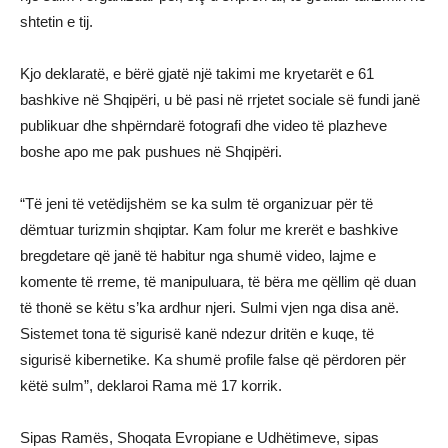
shtetin e tij.
Kjo deklaratë, e bërë gjatë një takimi me kryetarët e 61
bashkive në Shqipëri, u bë pasi në rrjetet sociale së fundi janë
publikuar dhe shpërndarë fotografi dhe video të plazheve
boshe apo me pak pushues në Shqipëri.
“Të jeni të vetëdijshëm se ka sulm të organizuar për të
dëmtuar turizmin shqiptar. Kam folur me krerët e bashkive
bregdetare që janë të habitur nga shumë video, lajme e
komente të rreme, të manipuluara, të bëra me qëllim që duan
të thonë se këtu s’ka ardhur njeri. Sulmi vjen nga disa anë.
Sistemet tona të sigurisë kanë ndezur dritën e kuqe, të
sigurisë kibernetike. Ka shumë profile false që përdoren për
këtë sulm”, deklaroi Rama më 17 korrik.
Sipas Ramës, Shoqata Evropiane e Udhëtimeve, sipas