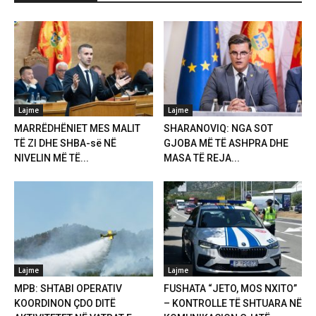
Lajme
Lajme
MARRËDHËNIET MES MALIT
SHARANOVIQ: NGA SOT
TË ZI DHE SHBA-së NË
GJOBA MË TË ASHPRA DHE
NIVELIN MË TË...
MASA TË REJA...
Lajme
Lajme
MPB: SHTABI OPERATIV
FUSHATA “JETO, MOS NXITO”
KOORDINON ÇDO DITË
– KONTROLLE TË SHTUARA NË