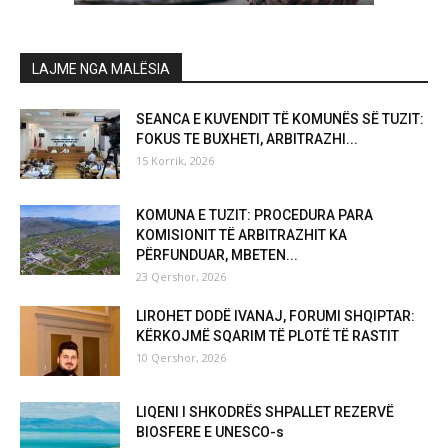
LAJME NGA MALËSIA
SEANCA E KUVENDIT TË KOMUNËS SË TUZIT:
FOKUS TE BUXHETI, ARBITRAZHI...
15 Korrik, 2026
KOMUNA E TUZIT: PROCEDURA PARA
KOMISIONIT TË ARBITRAZHIT KA
PËRFUNDUAR, MBETEN...
23 Qershor, 2026
LIROHET DODË IVANAJ, FORUMI SHQIPTAR:
KËRKOJMË SQARIM TË PLOTË TË RASTIT
10 Qershor, 2026
LIQENI I SHKODRËS SHPALLET REZERVË
BIOSFERE E UNESCO-s