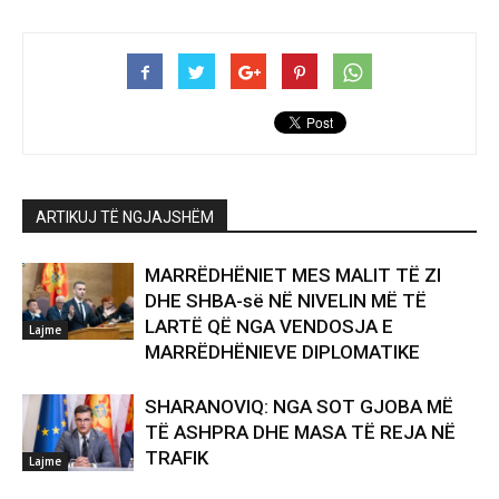
ARTIKUJ TË NGJAJSHËM
MARRËDHËNIET MES MALIT TË ZI
DHE SHBA-së NË NIVELIN MË TË
LARTË QË NGA VENDOSJA E
Lajme
MARRËDHËNIEVE DIPLOMATIKE
SHARANOVIQ: NGA SOT GJOBA MË
TË ASHPRA DHE MASA TË REJA NË
TRAFIK
Lajme