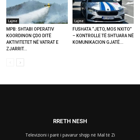
Lajme
Lajme
MPB: SHTABI OPERATIV
FUSHATA “JETO, MOS NXITO”
KOORDINON ÇDO DITË
– KONTROLLE TË SHTUARA NË
AKTIVITETET NË VATRAT E
KOMUNIKACION GJATË...
ZJARRIT...
RRETH NESH
Televizioni i parë i pavarur shqip në Mal të Zi