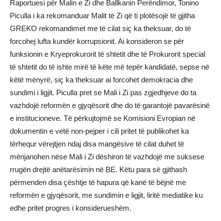
Raportuesi për Malin e Zi dhe Ballkanin Perëndimor, Tonino
Piculla i ka rekomanduar Malit të Zi që ti plotësojë të gjitha
GREKO rekomandimet me të cilat siç ka theksuar, do të
forcohej lufta kundër korrupsionit. Ai konsideron se për
funksionin e Kryeprokurorit të shtetit dhe të Prokurorit special
të shtetit do të ishte mirë të këte më tepër kandidatë, sepse në
këtë mënyrë, siç ka theksuar ai forcohet demokracia dhe
sundimi i ligjit. Piculla pret se Mali i Zi pas zgjedhjeve do ta
vazhdojë reformën e gjyqësorit dhe do të garantojë pavarësinë
e institucioneve. Të përkujtojmë se Komisioni Evropian në
dokumentin e vetë non-pejper i cili pritet të publikohet ka
tërhequr vërejtjen ndaj disa mangësive të cilat duhet të
mënjanohen nëse Mali i Zi dëshiron të vazhdojë me suksese
rrugën drejtë anëtarësimin në BE. Këtu para së gjithash
përmenden disa çështje të hapura që kanë të bëjnë me
reformën e gjyqësorit, me sundimin e ligjit, liritë mediatike ku
edhe pritet progres i konsiderueshëm.