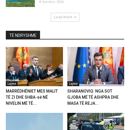
8 Qershor, 2026
Load more
TË NDRYSHME
Lajme
Lajme
MARRËDHËNIET MES MALIT
SHARANOVIQ: NGA SOT
TË ZI DHE SHBA-së NË
GJOBA MË TË ASHPRA DHE
NIVELIN MË TË...
MASA TË REJA...