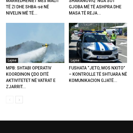
MARRËDHËNIET MES MALIT
SHARANOVIQ: NGA SOT
TË ZI DHE SHBA-së NË
GJOBA MË TË ASHPRA DHE
NIVELIN MË TË...
MASA TË REJA...
Lajme
Lajme
MPB: SHTABI OPERATIV
FUSHATA “JETO, MOS NXITO”
KOORDINON ÇDO DITË
– KONTROLLE TË SHTUARA NË
AKTIVITETET NË VATRAT E
KOMUNIKACION GJATË...
ZJARRIT...