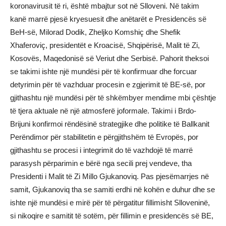
koronavirusit të ri, është mbajtur sot në Slloveni. Në takim
kanë marrë pjesë kryesuesit dhe anëtarët e Presidencës së
BeH-së, Milorad Dodik, Zheljko Komshiç dhe Shefik
Xhaferoviç, presidentët e Kroacisë, Shqipërisë, Malit të Zi,
Kosovës, Maqedonisë së Veriut dhe Serbisë. Pahorit theksoi
se takimi ishte një mundësi për të konfirmuar dhe forcuar
detyrimin për të vazhduar procesin e zgjerimit të BE-së, por
gjithashtu një mundësi për të shkëmbyer mendime mbi çështje
të tjera aktuale në një atmosferë joformale. Takimi i Brdo-
Brijuni konfirmoi rëndësinë strategjike dhe politike të Ballkanit
Perëndimor për stabilitetin e përgjithshëm të Evropës, por
gjithashtu se procesi i integrimit do të vazhdojë të marrë
parasysh përparimin e bërë nga secili prej vendeve, tha
Presidenti i Malit të Zi Millo Gjukanoviq. Pas pjesëmarrjes në
samit, Gjukanoviq tha se samiti erdhi në kohën e duhur dhe se
ishte një mundësi e mirë për të përgatitur fillimisht Slloveninë,
si nikoqire e samitit të sotëm, për fillimin e presidencës së BE,