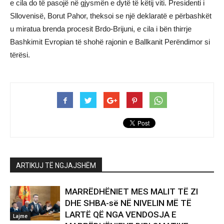
e cila do të pasojë në gjysmën e dytë të këtij viti. Presidenti i
Sllovenisë, Borut Pahor, theksoi se një deklaratë e përbashkët
u miratua brenda procesit Brdo-Brijuni, e cila i bën thirrje
Bashkimit Evropian të shohë rajonin e Ballkanit Perëndimor si
tërësi.
ARTIKUJ TË NGJAJSHËM
MARRËDHËNIET MES MALIT TË ZI
DHE SHBA-së NË NIVELIN MË TË
LARTË QË NGA VENDOSJA E
Lajme