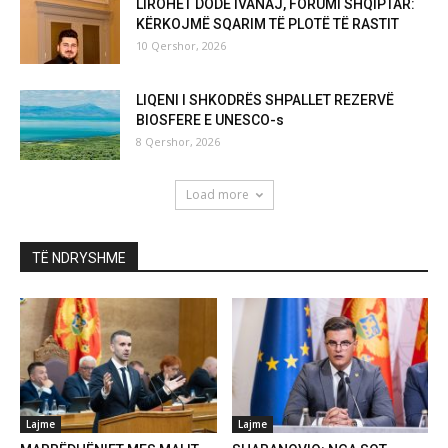
LIROHET DODË IVANAJ, FORUMI SHQIPTAR:
KËRKOJMË SQARIM TË PLOTË TË RASTIT
10 Qershor, 2026
LIQENI I SHKODRËS SHPALLET REZERVË
BIOSFERE E UNESCO-s
8 Qershor, 2026
Load more
TË NDRYSHME
Lajme
Lajme