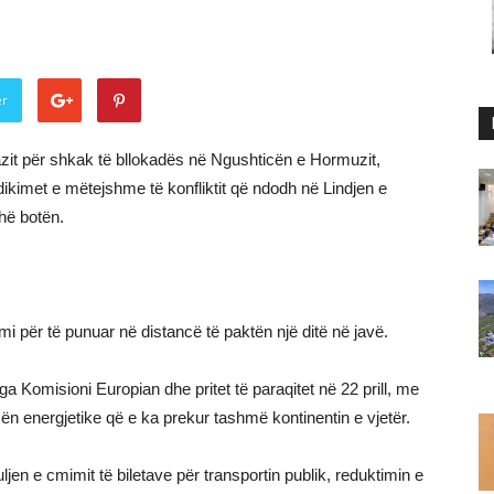
er
azit për shkak të bllokadës në Ngushticën e Hormuzit,
ikimet e mëtejshme të konfliktit që ndodh në Lindjen e
thë botën.
imi për të punuar në distancë të paktën një ditë në javë.
ga Komisioni Europian dhe pritet të paraqitet në 22 prill, me
zën energjetike që e ka prekur tashmë kontinentin e vjetër.
n e cmimit të biletave për transportin publik, reduktimin e