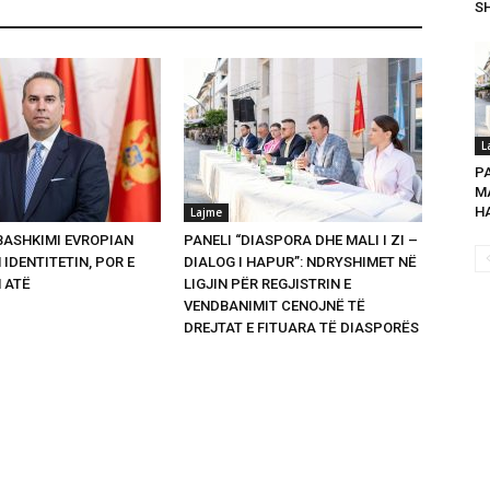
SH
L
P
MA
HA
Lajme
 BASHKIMI EVROPIAN
PANELI “DIASPORA DHE MALI I ZI –
 IDENTITETIN, POR E
DIALOG I HAPUR”: NDRYSHIMET NË
 ATË
LIGJIN PËR REGJISTRIN E
VENDBANIMIT CENOJNË TË
DREJTAT E FITUARA TË DIASPORËS