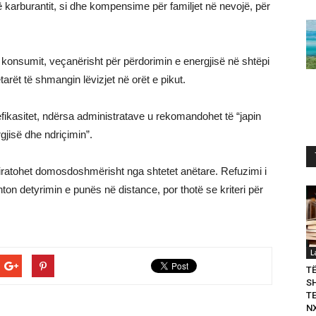
ë karburantit, si dhe kompensime për familjet në nevojë, për
 i konsumit, veçanërisht për përdorimin e energjisë në shtëpi
tarët të shmangin lëvizjet në orët e pikut.
ikasitet, ndërsa administratave u rekomandohet të “japin
gjisë dhe ndriçimin”.
 miratohet domosdoshmërisht nga shtetet anëtare. Refuzimi i
on detyrimin e punës në distance, por thotë se kriteri për
L
T
S
T
N