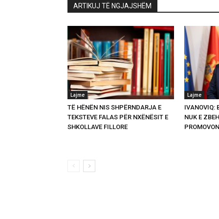
ARTIKUJ TË NGJAJSHËM
Lajme
Lajme
TË HËNËN NIS SHPËRNDARJA E
IVANOVIQ:
TEKSTEVE FALAS PËR NXËNËSIT E
NUK E ZBEH
SHKOLLAVE FILLORE
PROMOVON