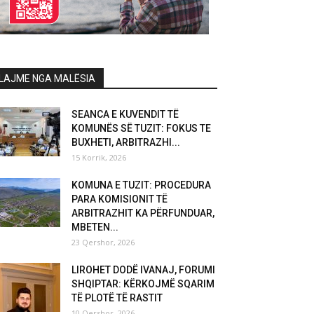
LAJME NGA MALËSIA
SEANCA E KUVENDIT TË
KOMUNËS SË TUZIT: FOKUS TE
BUXHETI, ARBITRAZHI...
15 Korrik, 2026
KOMUNA E TUZIT: PROCEDURA
PARA KOMISIONIT TË
ARBITRAZHIT KA PËRFUNDUAR,
MBETEN...
23 Qershor, 2026
LIROHET DODË IVANAJ, FORUMI
SHQIPTAR: KËRKOJMË SQARIM
TË PLOTË TË RASTIT
10 Qershor, 2026