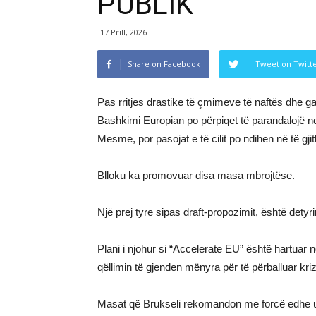
PUBLIK
17 Prill, 2026
Share on Facebook
Tweet on Twitt
Pas rritjes drastike të çmimeve të naftës dhe g
Bashkimi Europian po përpiqet të parandalojë nd
Mesme, por pasojat e të cilit po ndihen në të gji
Blloku ka promovuar disa masa mbrojtëse.
Një prej tyre sipas draft-propozimit, është detyr
Plani i njohur si “Accelerate EU” është hartuar n
qëllimin të gjenden mënyra për të përballuar kri
Masat që Brukseli rekomandon me forcë edhe ulje