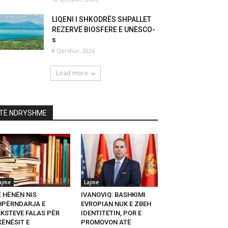
LIQENI I SHKODRËS SHPALLET
REZERVË BIOSFERE E UNESCO-
s
8 Qershor, 2026
Load more
TË NDRYSHME
ajme
Lajme
Ë HËNËN NIS
IVANOVIQ: BASHKIMI
HPËRNDARJA E
EVROPIAN NUK E ZBEH
EKSTEVE FALAS PËR
IDENTITETIN, POR E
XËNËSIT E
PROMOVON ATË