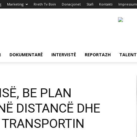
g
Marketing
Rreth Tv Boin
Donacjonet
Stafi
Kontakti
Impressum
R
DOKUMENTARË
INTERVISTË
REPORTAZH
TALENT
ISË, BE PLAN
NË DISTANCË DHE
R TRANSPORTIN