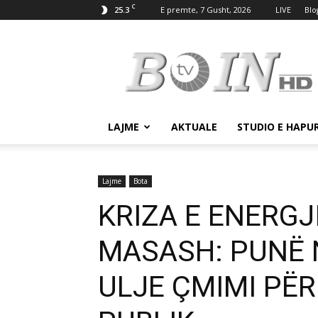
C
25.3
E premte, 7 Gusht, 2026
LIVE
Blo
Tv
Boin
LAJME
AKTUALE
STUDIO E HAPU
Lajme
Bota
KRIZA E ENERGJ
MASASH: PUNË 
ULJE ÇMIMI PË