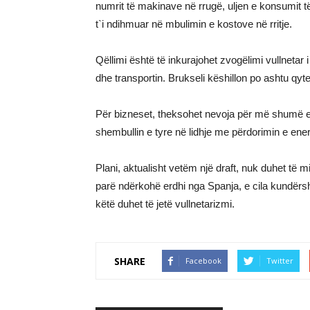
numrit të makinave në rrugë, uljen e konsumit t
t`i ndihmuar në mbulimin e kostove në rritje.
Qëllimi është të inkurajohet zvogëlimi vullnetar
dhe transportin. Brukseli këshillon po ashtu qyte
Për bizneset, theksohet nevoja për më shumë ef
shembullin e tyre në lidhje me përdorimin e ener
Plani, aktualisht vetëm një draft, nuk duhet të
parë ndërkohë erdhi nga Spanja, e cila kundërsht
këtë duhet të jetë vullnetarizmi.
SHARE
Facebook
Twitter