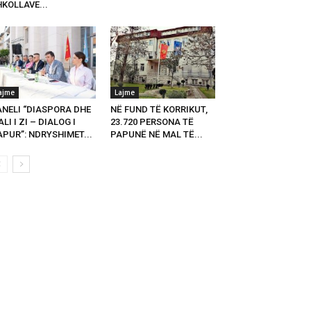
KOLLAVE...
ajme
Lajme
ANELI “DIASPORA DHE
NË FUND TË KORRIKUT,
LI I ZI – DIALOG I
23.720 PERSONA TË
PUR”: NDRYSHIMET...
PAPUNË NË MAL TË...