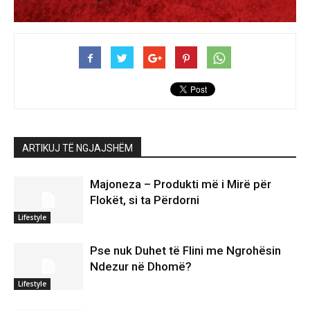
ARTIKUJ TË NGJAJSHËM
Majoneza – Produkti më i Mirë për
Flokët, si ta Përdorni
Lifestyle
Pse nuk Duhet të Flini me Ngrohësin
Ndezur në Dhomë?
Lifestyle