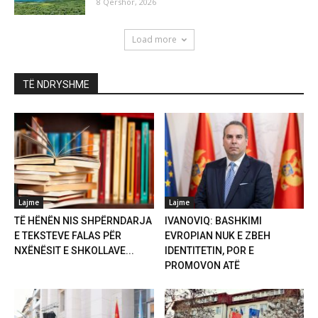
8 Qershor, 2026
Load more
TË NDRYSHME
Lajme
Lajme
TË HËNËN NIS SHPËRNDARJA
IVANOVIQ: BASHKIMI
E TEKSTEVE FALAS PËR
EVROPIAN NUK E ZBEH
NXËNËSIT E SHKOLLAVE...
IDENTITETIN, POR E
PROMOVON ATË