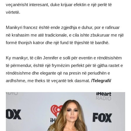
veçanërisht interesant, duke krijuar efektin e një perlë të
vërtetë.
Manikyri francez është ende zgjedhja e duhur, por e rafinuar
në krahasim me atë tradicionale, e cila ishte zbukuruar me një
formë thonjsh katror dhe një fund të thjeshtë të bardhë.
Ky manikyr, të cilin Jennifer e solli për eventin e rëndësishëm
të përmendur, është një frymëzim perfekt për të gjitha rastet e
rëndësishme dhe elegante që na presin në periudhën e
ardhshme, me theks të veçantë tek dasmat.
/Telegrafi/