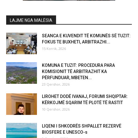
LAJME NGA MALËSIA
SEANCA E KUVENDIT TË KOMUNËS SË TUZIT:
FOKUS TE BUXHETI, ARBITRAZHI...
15 Korrik, 2026
KOMUNA E TUZIT: PROCEDURA PARA
KOMISIONIT TË ARBITRAZHIT KA
PËRFUNDUAR, MBETEN...
23 Qershor, 2026
LIROHET DODË IVANAJ, FORUMI SHQIPTAR:
KËRKOJMË SQARIM TË PLOTË TË RASTIT
10 Qershor, 2026
LIQENI I SHKODRËS SHPALLET REZERVË
BIOSFERE E UNESCO-s