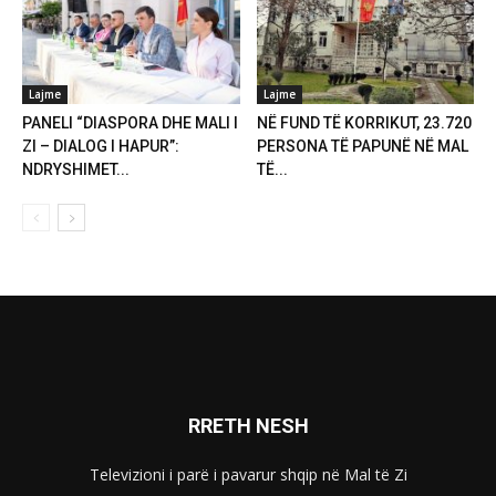
Lajme
Lajme
PANELI “DIASPORA DHE MALI I
NË FUND TË KORRIKUT, 23.720
ZI – DIALOG I HAPUR”:
PERSONA TË PAPUNË NË MAL
NDRYSHIMET...
TË...
RRETH NESH
Televizioni i parë i pavarur shqip në Mal të Zi