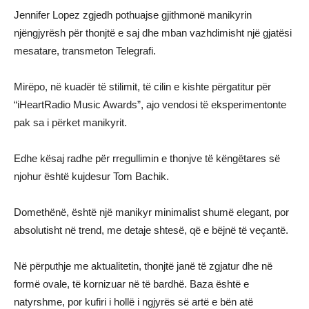
Jennifer Lopez zgjedh pothuajse gjithmonë manikyrin
njëngjyrësh për thonjtë e saj dhe mban vazhdimisht një gjatësi
mesatare, transmeton Telegrafi.
Mirëpo, në kuadër të stilimit, të cilin e kishte përgatitur për
“iHeartRadio Music Awards”, ajo vendosi të eksperimentonte
pak sa i përket manikyrit.
Edhe kësaj radhe për rregullimin e thonjve të këngëtares së
njohur është kujdesur Tom Bachik.
Domethënë, është një manikyr minimalist shumë elegant, por
absolutisht në trend, me detaje shtesë, që e bëjnë të veçantë.
Në përputhje me aktualitetin, thonjtë janë të zgjatur dhe në
formë ovale, të kornizuar në të bardhë. Baza është e
natyrshme, por kufiri i hollë i ngjyrës së artë e bën atë