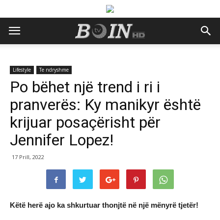
Lifestyle
Te ndryshme
Po bëhet një trend i ri i
pranverës: Ky manikyr është
krijuar posaçërisht për
Jennifer Lopez!
17 Prill, 2022
Këtë herë ajo ka shkurtuar thonjtë në një mënyrë tjetër!