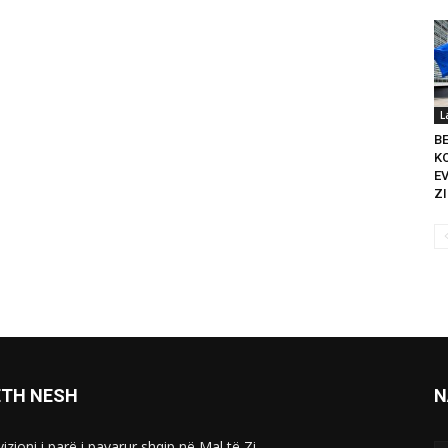
L
B
K
E
ZI
ETH NESH
N
izioni i parë i pavarur shqip në Mal të Zi