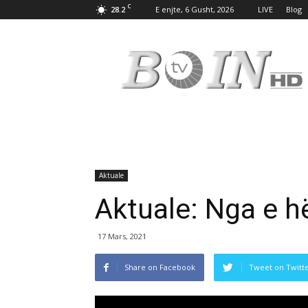
C
28.2
E enjte, 6 Gusht, 2026
LIVE
Blog
Tv
Boin
Aktuale
Aktuale: Nga e h
17 Mars, 2021
Share on Facebook
Tweet on Twitt