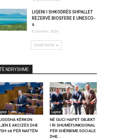
LIQENI I SHKODRËS SHPALLET
REZERVË BIOSFERE E UNESCO-
s
8 Qershor, 2026
Load more
TË NDRYSHME
ajme
Lajme
UGOSHA KËRKON
NË GUCI HAPET OBJEKT
LJEN E AKCIZËS DHE
I RI SHUMËFUNKSIONAL
VSH-së PËR NAFTËN
PËR SHËRBIME SOCIALE
DHE...