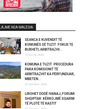
LAJME NGA MALËSIA
SEANCA E KUVENDIT TË
KOMUNËS SË TUZIT: FOKUS TE
BUXHETI, ARBITRAZHI...
15 Korrik, 2026
KOMUNA E TUZIT: PROCEDURA
PARA KOMISIONIT TË
ARBITRAZHIT KA PËRFUNDUAR,
MBETEN...
23 Qershor, 2026
LIROHET DODË IVANAJ, FORUMI
SHQIPTAR: KËRKOJMË SQARIM
TË PLOTË TË RASTIT
10 Qershor, 2026