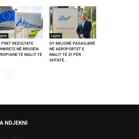
ajme
Lajme
E PRET REZULTATE
DY MILIONË PASAGJERË
ONKRETE NË RRUGËN
NË AEROPORTET E
VROPIANE TË MALIT TË
MALIT TË ZI PËR
SHTATË...
A NDJEKNI