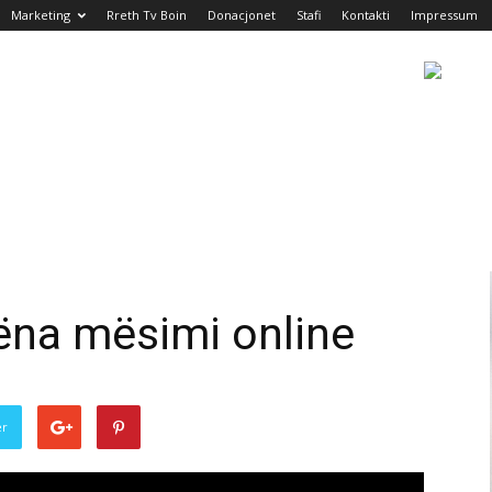
Marketing
Rreth Tv Boin
Donacjonet
Stafi
Kontakti
Impressum
ëna mësimi online
er