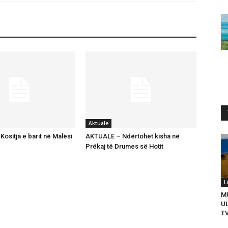
Aktuale
ositja e barit në Malësi
AKTUALE – Ndërtohet kisha në
Prëkaj të Drumes së Hotit
L
M
U
T