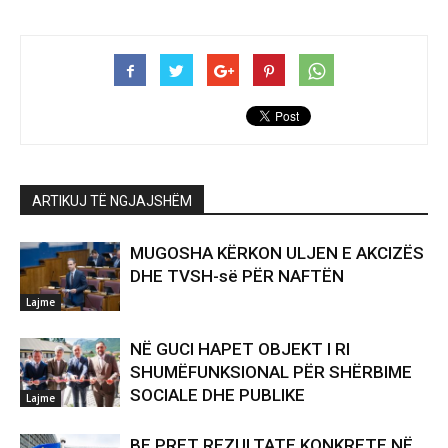
ARTIKUJ TË NGJAJSHËM
MUGOSHA KËRKON ULJEN E AKCIZËS
DHE TVSH-së PËR NAFTËN
Lajme
NË GUCI HAPET OBJEKT I RI
SHUMËFUNKSIONAL PËR SHËRBIME
SOCIALE DHE PUBLIKE
Lajme
BE PRET REZULTATE KONKRETE NË