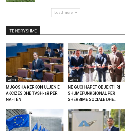
Load more
TË NDRYSHME
Lajme
Lajme
MUGOSHA KËRKON ULJEN E
NË GUCI HAPET OBJEKT I RI
AKCIZËS DHE TVSH-së PËR
SHUMËFUNKSIONAL PËR
NAFTËN
SHËRBIME SOCIALE DHE...