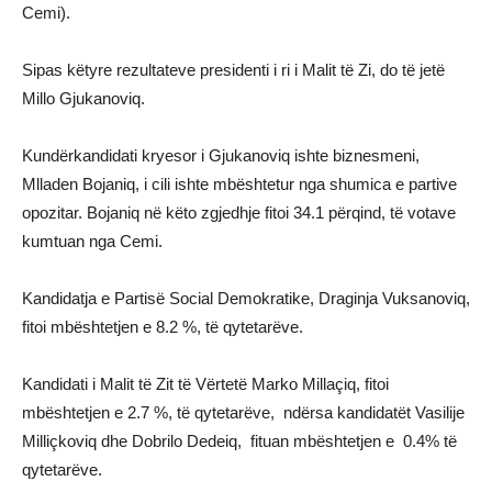
Cemi).
Sipas këtyre rezultateve presidenti i ri i Malit të Zi, do të jetë
Millo Gjukanoviq.
Kundërkandidati kryesor i Gjukanoviq ishte biznesmeni,
Mlladen Bojaniq, i cili ishte mbështetur nga shumica e partive
opozitar. Bojaniq në këto zgjedhje fitoi 34.1 përqind, të votave
kumtuan nga Cemi.
Kandidatja e Partisë Social Demokratike, Draginja Vuksanoviq,
fitoi mbështetjen e 8.2 %, të qytetarëve.
Kandidati i Malit të Zit të Vërtetë Marko Millaçiq, fitoi
mbështetjen e 2.7 %, të qytetarëve, ndërsa kandidatët Vasilije
Milliçkoviq dhe Dobrilo Dedeiq, fituan mbështetjen e 0.4% të
qytetarëve.