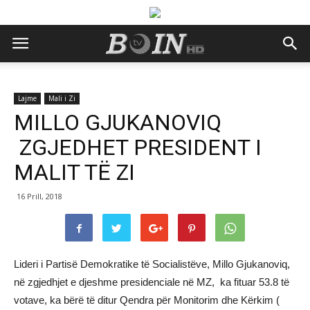
Lajme
Mali i Zi
MILLO GJUKANOVIQ
ZGJEDHET PRESIDENT I
MALIT TË ZI
16 Prill, 2018
Lideri i Partisë Demokratike të Socialistëve, Millo Gjukanoviq,
në zgjedhjet e djeshme presidenciale në MZ, ka fituar 53.8 të
votave, ka bërë të ditur Qendra për Monitorim dhe Kërkim (