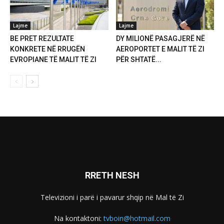
Lajme
Lajme
BE PRET REZULTATE
DY MILIONË PASAGJERË NË
KONKRETE NË RRUGËN
AEROPORTET E MALIT TË ZI
EVROPIANE TË MALIT TË ZI
PËR SHTATË...
RRETH NESH
Televizioni i parë i pavarur shqip në Mal të Zi
Na kontaktoni:
tvboin@hotmail.com