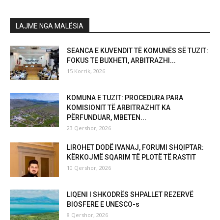
LAJME NGA MALËSIA
SEANCA E KUVENDIT TË KOMUNËS SË TUZIT:
FOKUS TE BUXHETI, ARBITRAZHI...
15 Korrik, 2026
KOMUNA E TUZIT: PROCEDURA PARA
KOMISIONIT TË ARBITRAZHIT KA
PËRFUNDUAR, MBETEN...
23 Qershor, 2026
LIROHET DODË IVANAJ, FORUMI SHQIPTAR:
KËRKOJMË SQARIM TË PLOTË TË RASTIT
10 Qershor, 2026
LIQENI I SHKODRËS SHPALLET REZERVË
BIOSFERE E UNESCO-s
8 Qershor, 2026