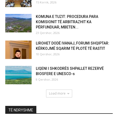
15 Korrik, 2026
KOMUNA E TUZIT: PROCEDURA PARA
KOMISIONIT TË ARBITRAZHIT KA
PËRFUNDUAR, MBETEN...
23 Qershor, 2026
LIROHET DODË IVANAJ, FORUMI SHQIPTAR:
KËRKOJMË SQARIM TË PLOTË TË RASTIT
10 Qershor, 2026
LIQENI I SHKODRËS SHPALLET REZERVË
BIOSFERE E UNESCO-s
8 Qershor, 2026
Load more
TË NDRYSHME