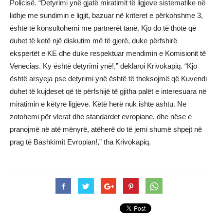
Policisë. “Detyrimi ynë gjatë miratimit të ligjeve sistematike në
lidhje me sundimin e ligjit, bazuar në kriteret e përkohshme 3,
është të konsultohemi me partnerët tanë. Kjo do të thotë që
duhet të ketë një diskutim më të gjerë, duke përfshirë
ekspertët e KE dhe duke respektuar mendimin e Komisionit të
Venecias. Ky është detyrimi ynë!,” deklaroi Krivokapiq. “Kjo
është arsyeja pse detyrimi ynë është të theksojmë që Kuvendi
duhet të kujdeset që të përfshijë të gjitha palët e interesuara në
miratimin e këtyre ligjeve. Këtë herë nuk ishte ashtu. Ne
zotohemi për vlerat dhe standardet evropiane, dhe nëse e
pranojmë në atë mënyrë, atëherë do të jemi shumë shpejt në
prag të Bashkimit Evropian!,” tha Krivokapiq.