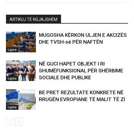
ARTIKUJ TË NGJAJSHËM
MUGOSHA KËRKON ULJEN E AKCIZËS
DHE TVSH-së PËR NAFTËN
Lajme
NË GUCI HAPET OBJEKT I RI
SHUMËFUNKSIONAL PËR SHËRBIME
SOCIALE DHE PUBLIKE
Lajme
BE PRET REZULTATE KONKRETE NË
RRUGËN EVROPIANE TË MALIT TË ZI
Lajme