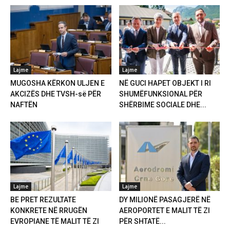
Lajme
Lajme
MUGOSHA KËRKON ULJEN E
NË GUCI HAPET OBJEKT I RI
AKCIZËS DHE TVSH-së PËR
SHUMËFUNKSIONAL PËR
NAFTËN
SHËRBIME SOCIALE DHE...
Lajme
Lajme
BE PRET REZULTATE
DY MILIONË PASAGJERË NË
KONKRETE NË RRUGËN
AEROPORTET E MALIT TË ZI
EVROPIANE TË MALIT TË ZI
PËR SHTATË...