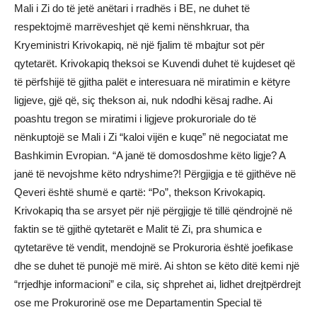
Mali i Zi do të jetë anëtari i rradhës i BE, ne duhet të
respektojmë marrëveshjet që kemi nënshkruar, tha
Kryeministri Krivokapiq, në një fjalim të mbajtur sot për
qytetarët. Krivokapiq theksoi se Kuvendi duhet të kujdeset që
të përfshijë të gjitha palët e interesuara në miratimin e këtyre
ligjeve, gjë që, siç thekson ai, nuk ndodhi kësaj radhe. Ai
poashtu tregon se miratimi i ligjeve prokuroriale do të
nënkuptojë se Mali i Zi “kaloi vijën e kuqe” në negociatat me
Bashkimin Evropian. “A janë të domosdoshme këto ligje? A
janë të nevojshme këto ndryshime?! Përgjigja e të gjithëve në
Qeveri është shumë e qartë: “Po”, thekson Krivokapiq.
Krivokapiq tha se arsyet për një përgjigje të tillë qëndrojnë në
faktin se të gjithë qytetarët e Malit të Zi, pra shumica e
qytetarëve të vendit, mendojnë se Prokuroria është joefikase
dhe se duhet të punojë më mirë. Ai shton se këto ditë kemi një
“rrjedhje informacioni” e cila, siç shprehet ai, lidhet drejtpërdrejt
ose me Prokurorinë ose me Departamentin Special të