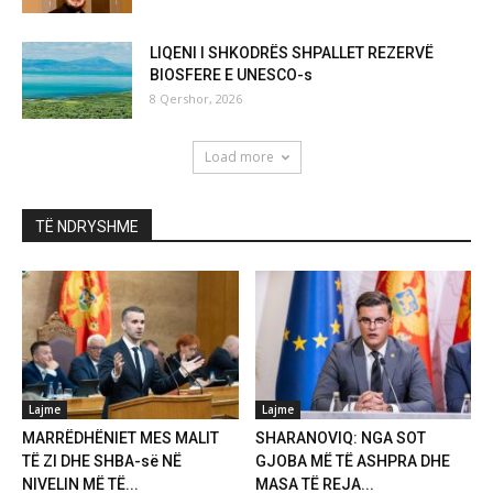
LIQENI I SHKODRËS SHPALLET REZERVË
BIOSFERE E UNESCO-s
8 Qershor, 2026
Load more
TË NDRYSHME
Lajme
Lajme
MARRËDHËNIET MES MALIT
SHARANOVIQ: NGA SOT
TË ZI DHE SHBA-së NË
GJOBA MË TË ASHPRA DHE
NIVELIN MË TË...
MASA TË REJA...