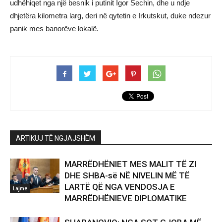
udhëhiqet nga një besnik i putinit Igor Sechin, dhe u ndje
dhjetëra kilometra larg, deri në qytetin e Irkutskut, duke ndezur
panik mes banorëve lokalë.
ARTIKUJ TË NGJAJSHËM
MARRËDHËNIET MES MALIT TË ZI
DHE SHBA-së NË NIVELIN MË TË
LARTË QË NGA VENDOSJA E
Lajme
MARRËDHËNIEVE DIPLOMATIKE