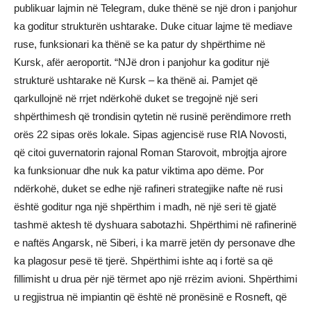
publikuar lajmin në Telegram, duke thënë se një dron i panjohur
ka goditur strukturën ushtarake. Duke cituar lajme të mediave
ruse, funksionari ka thënë se ka patur dy shpërthime në
Kursk, afër aeroportit. “NJë dron i panjohur ka goditur një
strukturë ushtarake në Kursk – ka thënë ai. Pamjet që
qarkullojnë në rrjet ndërkohë duket se tregojnë një seri
shpërthimesh që trondisin qytetin në rusinë perëndimore rreth
orës 22 sipas orës lokale. Sipas agjencisë ruse RIA Novosti,
që citoi guvernatorin rajonal Roman Starovoit, mbrojtja ajrore
ka funksionuar dhe nuk ka patur viktima apo dëme. Por
ndërkohë, duket se edhe një rafineri strategjike nafte në rusi
është goditur nga një shpërthim i madh, në një seri të gjatë
tashmë aktesh të dyshuara sabotazhi. Shpërthimi në rafinerinë
e naftës Angarsk, në Siberi, i ka marrë jetën dy personave dhe
ka plagosur pesë të tjerë. Shpërthimi ishte aq i fortë sa që
fillimisht u drua për një tërmet apo një rrëzim avioni. Shpërthimi
u regjistrua në impiantin që është në pronësinë e Rosneft, që